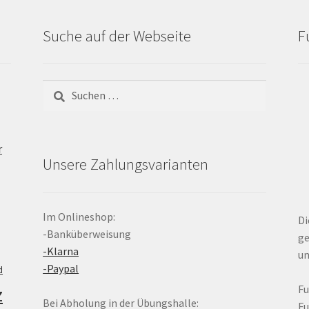
Suche auf der Webseite
F
Suchen
nach:
r
Unsere Zahlungsvarianten
Im Onlineshop:
Di
-Banküberweisung
ge
-Klarna
un
-Paypal
d
z
F
Bei Abholung in der Übungshalle:
F