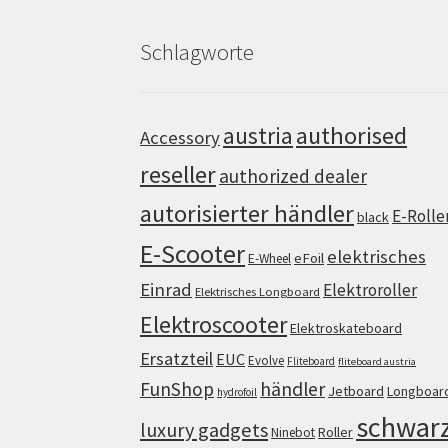
Schlagworte
authorised
austria
Accessory
reseller
authorized dealer
autorisierter händler
E-Rolle
black
E-Scooter
elektrisches
eFoil
E-Wheel
Einrad
Elektroroller
Elektrisches Longboard
Elektroscooter
Elektroskateboard
Ersatzteil
EUC
Evolve
Fliteboard
fliteboard austria
FunShop
händler
Jetboard
Longboar
hydrofoil
schwar
luxury gadgets
Roller
Ninebot