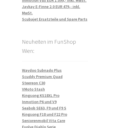
Inmotion V8S EUR 1.099,- inkl. MwSt.
Jaykay E-Finne 2.0 EUR 479,- inkl.
MwSt.
Scubajet Ersatzteile und Spare Parts
Neuheiten im FunShop
Wien:
Waydoo Subnado Plus
Scuddy Premium Quad
Steereon C30
VMoto Stash
Kingsong KS18XL Pro
Inmotion P6 und V9
Seabob SE63, F9 und F9 S
Kingsong F18 und F22 Pro
Seniorenmobil Vita Care
Evolve Diablo Serie