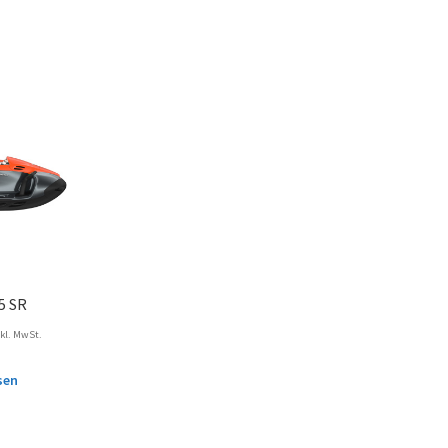
5 SR
nkl. MwSt.
sen