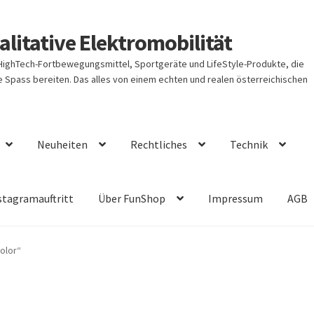
litative Elektromobilität
 HighTech-Fortbewegungsmittel, Sportgeräte und LifeStyle-Produkte, die
Spass bereiten. Das alles von einem echten und realen österreichischen
Neuheiten
Rechtliches
Technik
stagramauftritt
Über FunShop
Impressum
AGB
olor“