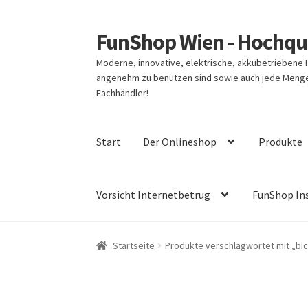
FunShop Wien - Hochqua
Zur
Zum
Navigation
Inhalt
Moderne, innovative, elektrische, akkubetriebene
springen
springen
angenehm zu benutzen sind sowie auch jede Menge 
Fachhändler!
Start
Der Onlineshop
Produkte
Vorsicht Internetbetrug
FunShop In
Startseite
Produkte verschlagwortet mit „bic