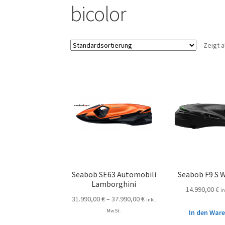
bicolor
Zeigt a
Seabob SE63 Automobili
Seabob F9 S 
Lamborghini
14.990,00
€
i
31.990,00
€
–
37.990,00
€
inkl.
MwSt.
In den War