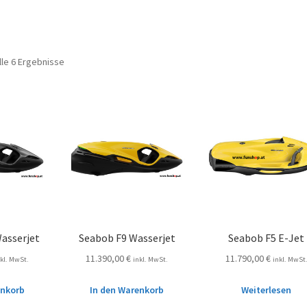
lle 6 Ergebnisse
Wasserjet
Seabob F9 Wasserjet
Seabob F5 E-Jet
11.390,00
€
11.790,00
€
nkl. MwSt.
inkl. MwSt.
inkl. MwSt
enkorb
In den Warenkorb
Weiterlesen