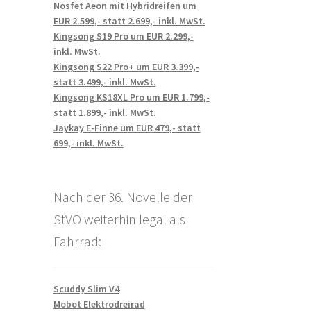
Nosfet Aeon mit Hybridreifen um
EUR 2.599,- statt 2.699,- inkl. MwSt.
Kingsong S19 Pro um EUR 2.299,-
inkl. MwSt.
Kingsong S22 Pro+ um EUR 3.399,-
statt 3.499,- inkl. MwSt.
Kingsong KS18XL Pro um EUR 1.799,-
statt 1.899,- inkl. MwSt.
Jaykay E-Finne um EUR 479,- statt
699,- inkl. MwSt.
Nach der 36. Novelle der
StVO weiterhin legal als
Fahrrad:
Scuddy Slim V4
Mobot Elektrodreirad