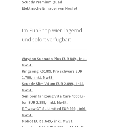
Scuddy Premium Quad
Elektrische Einräder von Nosfet
Im FunShop Wien lagernd
und sofort verfügbar:
Waydoo Subnado Plus EUR 849,- inkl.
MwSt.
Kingsong KS18XL Pro schwarz EUR
1.799,- inkl. MwSt.
Scuddy Slim V4 um EUR 2.099,- inkl.
MwSt.
Seniorenfahrzeug Vita Care 4000 Li-
Ion EUR 2.899,- inkl. MwSt.
E-Twow GT SL Limited EUR 999,- inkl.
MwSt.
Mobot EUR 1.649,- inkl. MwSt.