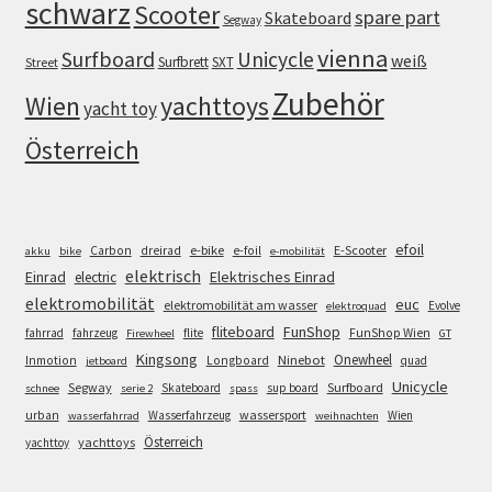
schwarz
Scooter
spare part
Skateboard
Segway
vienna
Surfboard
Unicycle
weiß
Surfbrett
SXT
Street
Zubehör
Wien
yachttoys
yacht toy
Österreich
efoil
e-bike
E-Scooter
Carbon
dreirad
e-foil
akku
bike
e-mobilität
elektrisch
Einrad
Elektrisches Einrad
electric
elektromobilität
euc
elektromobilität am wasser
Evolve
elektroquad
FunShop
fliteboard
fahrrad
fahrzeug
flite
FunShop Wien
Firewheel
GT
Kingsong
Onewheel
Ninebot
Inmotion
Longboard
quad
jetboard
Unicycle
Segway
Surfboard
Skateboard
sup board
schnee
serie 2
spass
wassersport
urban
Wasserfahrzeug
Wien
wasserfahrrad
weihnachten
Österreich
yachttoys
yachttoy