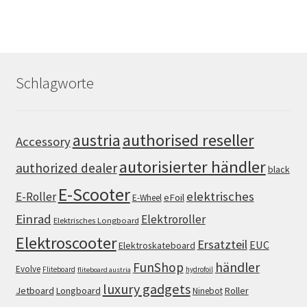
Schlagworte
authorised reseller
austria
Accessory
autorisierter händler
authorized dealer
black
E-Scooter
elektrisches
E-Roller
eFoil
E-Wheel
Einrad
Elektroroller
Elektrisches Longboard
Elektroscooter
Ersatzteil
EUC
Elektroskateboard
FunShop
händler
Evolve
Fliteboard
hydrofoil
fliteboard austria
luxury gadgets
Jetboard
Longboard
Roller
Ninebot