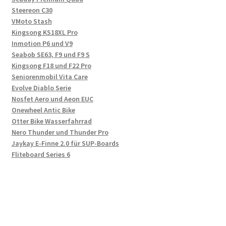
Steereon C30
VMoto Stash
Kingsong KS18XL Pro
Inmotion P6 und V9
Seabob SE63, F9 und F9 S
Kingsong F18 und F22 Pro
Seniorenmobil Vita Care
Evolve Diablo Serie
Nosfet Aero und Aeon EUC
Onewheel Antic Bike
Otter Bike Wasserfahrrad
Nero Thunder und Thunder Pro
Jaykay E-Finne 2.0 für SUP-Boards
Fliteboard Series 6