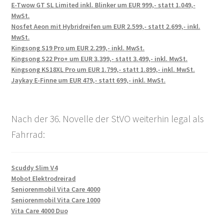
E-Twow GT SL Limited inkl. Blinker um EUR 999,- statt 1.049,-
MwSt.
Nosfet Aeon mit Hybridreifen um EUR 2.599,- statt 2.699,- inkl.
MwSt.
Kingsong S19 Pro um EUR 2.299,- inkl. MwSt.
Kingsong S22 Pro+ um EUR 3.399,- statt 3.499,- inkl. MwSt.
Kingsong KS18XL Pro um EUR 1.799,- statt 1.899,- inkl. MwSt.
Jaykay E-Finne um EUR 479,- statt 699,- inkl. MwSt.
Nach der 36. Novelle der StVO weiterhin legal als
Fahrrad:
Scuddy Slim V4
Mobot Elektrodreirad
Seniorenmobil Vita Care 4000
Seniorenmobil Vita Care 1000
Vita Care 4000 Duo