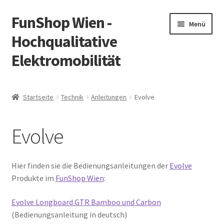
FunShop Wien -
Zur
Zum
Menü
Navigation
Inhalt
Hochqualitative
springen
springen
Elektromobilität
Unterm
Zum Onlineshop
öffnen
Startseite
Technik
Anleitungen
Evolve
Unterm
Informationen zur Rechtslage in Österreich
öffnen
Evolve
Unterm
Vorsicht Internetbetrug
öffnen
Unterm
Über FunShop
Hier finden sie die Bedienungsanleitungen der
Evolve
öffnen
Produkte im
FunShop Wien
:
Impressum
Evolve Longboard GTR Bamboo und Carbon
(Bedienungsanleitung in deutsch)
Zum Onlineshop in der Web Version