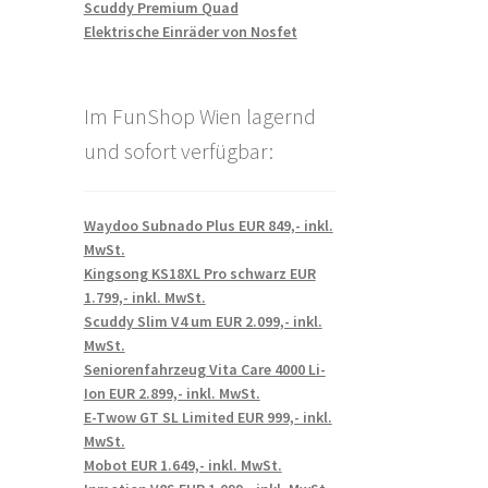
Scuddy Premium Quad
Elektrische Einräder von Nosfet
Im FunShop Wien lagernd
und sofort verfügbar:
Waydoo Subnado Plus EUR 849,- inkl.
MwSt.
Kingsong KS18XL Pro schwarz EUR
1.799,- inkl. MwSt.
Scuddy Slim V4 um EUR 2.099,- inkl.
MwSt.
Seniorenfahrzeug Vita Care 4000 Li-
Ion EUR 2.899,- inkl. MwSt.
E-Twow GT SL Limited EUR 999,- inkl.
MwSt.
Mobot EUR 1.649,- inkl. MwSt.