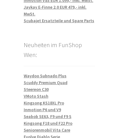
Inmotion V8S EUR 1.099,- inkl. MwSt.
Jaykay E-Finne 2.0 EUR 479,- inkl.
MwSt.
Scubajet Ersatzteile und Spare Parts
Neuheiten im FunShop
Wien:
Waydoo Subnado Plus
Scuddy Premium Quad
Steereon C30
VMoto Stash
Kingsong KS18XL Pro
Inmotion P6 und V9
Seabob SE63, F9 und F9 S
Kingsong F18 und F22 Pro
Seniorenmobil Vita Care
Evolve Diablo Serie