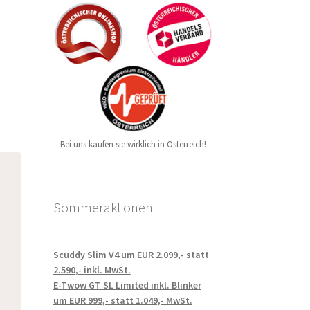
Bei uns kaufen sie wirklich in Österreich!
Sommeraktionen
Scuddy Slim V4 um EUR 2.099,- statt
2.590,- inkl. MwSt.
E-Twow GT SL Limited inkl. Blinker
um EUR 999,- statt 1.049,- MwSt.