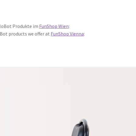
r MoBot Produkte im
FunShop Wien
:
Bot products we offer at
FunShop Vienna
: