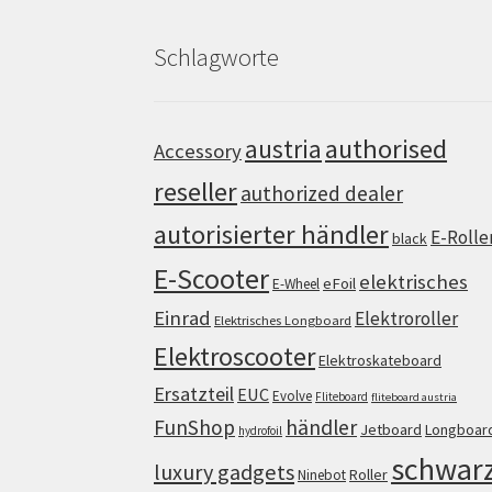
Schlagworte
authorised
austria
Accessory
reseller
authorized dealer
autorisierter händler
E-Rolle
black
E-Scooter
elektrisches
eFoil
E-Wheel
Einrad
Elektroroller
Elektrisches Longboard
Elektroscooter
Elektroskateboard
Ersatzteil
EUC
Evolve
Fliteboard
fliteboard austria
FunShop
händler
Jetboard
Longboar
hydrofoil
schwar
luxury gadgets
Roller
Ninebot