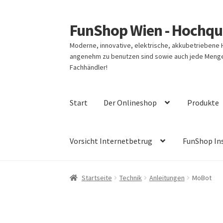
FunShop Wien - Hochqua
Zur
Zum
Navigation
Inhalt
Moderne, innovative, elektrische, akkubetriebene
springen
springen
angenehm zu benutzen sind sowie auch jede Menge 
Fachhändler!
Start
Der Onlineshop
Produkte
Vorsicht Internetbetrug
FunShop In
Startseite
Technik
Anleitungen
MoBot