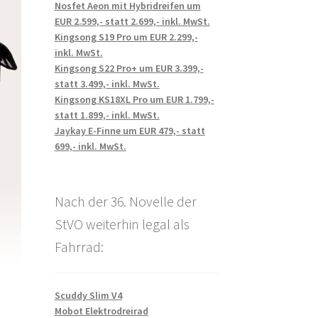
Nosfet Aeon mit Hybridreifen um
EUR 2.599,- statt 2.699,- inkl. MwSt.
Kingsong S19 Pro um EUR 2.299,-
inkl. MwSt.
Kingsong S22 Pro+ um EUR 3.399,-
statt 3.499,- inkl. MwSt.
Kingsong KS18XL Pro um EUR 1.799,-
statt 1.899,- inkl. MwSt.
Jaykay E-Finne um EUR 479,- statt
699,- inkl. MwSt.
Nach der 36. Novelle der
StVO weiterhin legal als
Fahrrad:
Scuddy Slim V4
Mobot Elektrodreirad