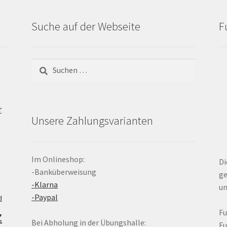
Suche auf der Webseite
F
Suchen
nach:
r
Unsere Zahlungsvarianten
Im Onlineshop:
Di
-Banküberweisung
ge
-Klarna
un
-Paypal
d
z
F
Bei Abholung in der Übungshalle:
F