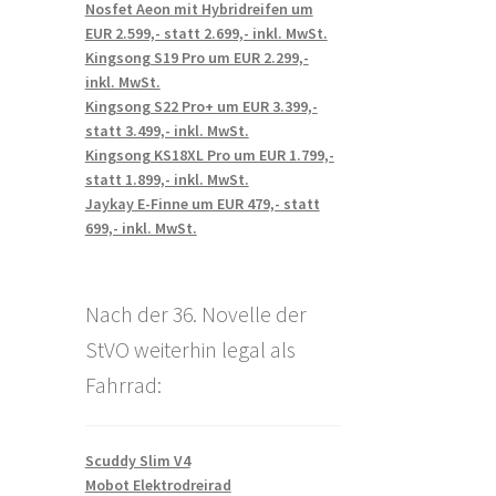
Nosfet Aeon mit Hybridreifen um
EUR 2.599,- statt 2.699,- inkl. MwSt.
Kingsong S19 Pro um EUR 2.299,-
inkl. MwSt.
Kingsong S22 Pro+ um EUR 3.399,-
statt 3.499,- inkl. MwSt.
Kingsong KS18XL Pro um EUR 1.799,-
statt 1.899,- inkl. MwSt.
Jaykay E-Finne um EUR 479,- statt
699,- inkl. MwSt.
Nach der 36. Novelle der
StVO weiterhin legal als
Fahrrad:
Scuddy Slim V4
Mobot Elektrodreirad