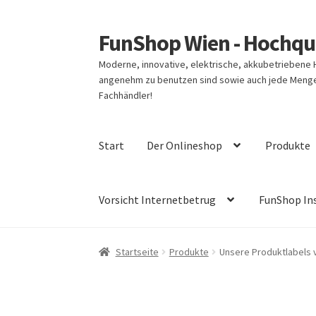
FunShop Wien - Hochqua
Zur
Zum
Navigation
Inhalt
Moderne, innovative, elektrische, akkubetriebene
springen
springen
angenehm zu benutzen sind sowie auch jede Menge 
Fachhändler!
Start
Der Onlineshop
Produkte
Vorsicht Internetbetrug
FunShop In
Startseite
Produkte
Unsere Produktlabels 