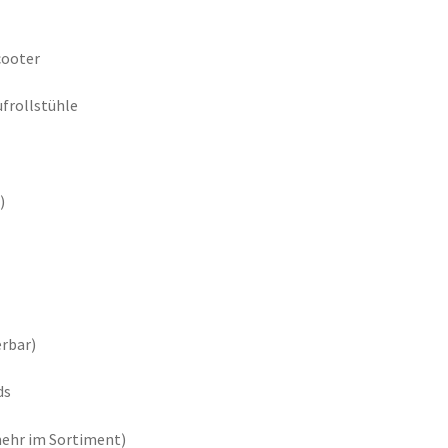
cooter
frollstühle
)
erbar)
ds
mehr im Sortiment)