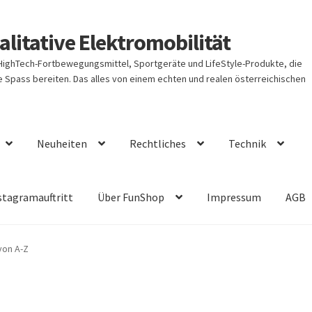
litative Elektromobilität
 HighTech-Fortbewegungsmittel, Sportgeräte und LifeStyle-Produkte, die
Spass bereiten. Das alles von einem echten und realen österreichischen
Neuheiten
Rechtliches
Technik
stagramauftritt
Über FunShop
Impressum
AGB
von A-Z