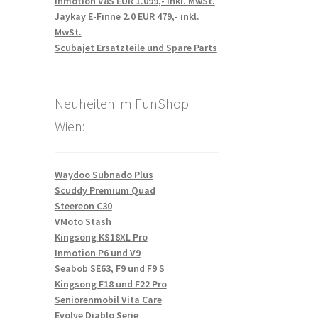
Inmotion V8S EUR 1.099,- inkl. MwSt.
Jaykay E-Finne 2.0 EUR 479,- inkl.
MwSt.
Scubajet Ersatzteile und Spare Parts
Neuheiten im FunShop
Wien:
Waydoo Subnado Plus
Scuddy Premium Quad
Steereon C30
VMoto Stash
Kingsong KS18XL Pro
Inmotion P6 und V9
Seabob SE63, F9 und F9 S
Kingsong F18 und F22 Pro
Seniorenmobil Vita Care
Evolve Diablo Serie