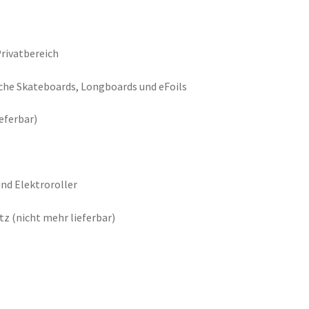
Privatbereich
sche Skateboards, Longboards und eFoils
eferbar)
und Elektroroller
tz (nicht mehr lieferbar)