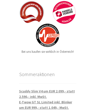
Bei uns kaufen sie wirklich in Österreich!
Sommeraktionen
Scuddy Slim V4 um EUR 2.099,- statt
2.590,- inkl. MwSt.
E-Twow GT SL Limited inkl. Blinker
um EUR 999,- statt 1.049,- MwSt.