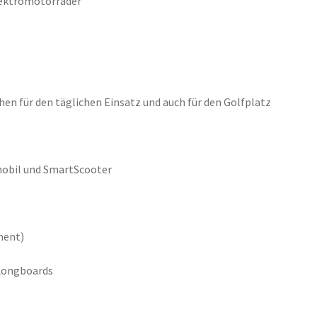
lektromotorräder
en für den täglichen Einsatz und auch für den Golfplatz
mobil und SmartScooter
ment)
 Longboards