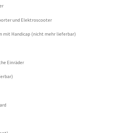
er
porter und Elektroscooter
 mit Handicap (nicht mehr lieferbar)
che Einräder
ferbar)
ard
ent)