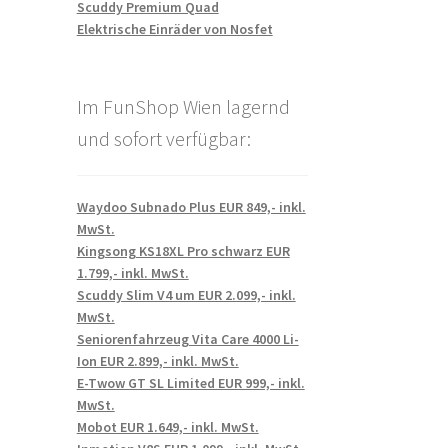
Scuddy Premium Quad
Elektrische Einräder von Nosfet
Im FunShop Wien lagernd
und sofort verfügbar:
Waydoo Subnado Plus EUR 849,- inkl.
MwSt.
Kingsong KS18XL Pro schwarz EUR
1.799,- inkl. MwSt.
Scuddy Slim V4 um EUR 2.099,- inkl.
MwSt.
Seniorenfahrzeug Vita Care 4000 Li-
Ion EUR 2.899,- inkl. MwSt.
E-Twow GT SL Limited EUR 999,- inkl.
MwSt.
Mobot EUR 1.649,- inkl. MwSt.