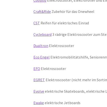
Coopop
Elektroscooter, Elektroroller und E
Craft&Ride
Zubehör für das Onewheel
CST
Reifen für elektrisches Einrad
Cycleboard
3 rädrige Elektroscooter zum Steh
Dualtron
Elektroscooter
Eco Engel
Elektromobilitätshilfe, Senioren
EFO
Elektroscooter
EGRET
Elektroscooter (nicht mehr im Sorti
Evolve
elektrische Skateboards, elektrische
Ewake
elektrische Jetboards