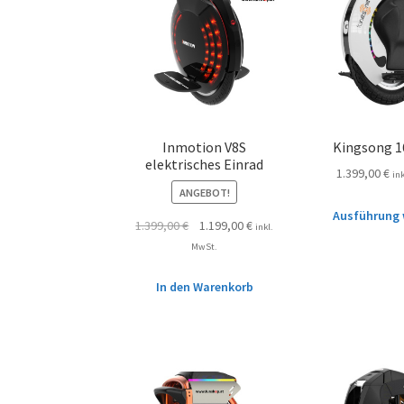
Inmotion V8S
Kingsong 1
elektrisches Einrad
1.399,00
€
in
ANGEBOT!
Ausführung 
1.399,00
€
1.199,00
€
inkl.
MwSt.
In den Warenkorb