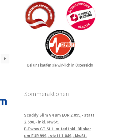
Bei uns kaufen sie wirklich in Österreich!
Sommeraktionen
Scuddy Slim V4 um EUR 2.099,- statt
2.590,- inkl. MwSt.
E-Twow GT SL Limited inkl. Blinker
um EUR 999,- statt 1.049,- MwSt.