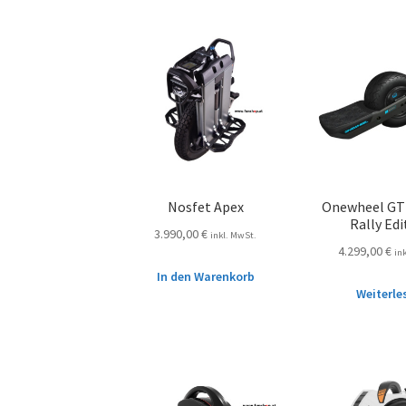
Nosfet Apex
Onewheel GT 
Rally Edi
3.990,00
€
inkl. MwSt.
4.299,00
€
in
In den Warenkorb
Weiterle