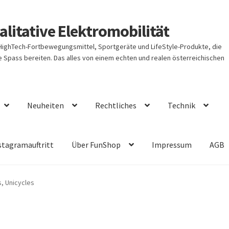
litative Elektromobilität
 HighTech-Fortbewegungsmittel, Sportgeräte und LifeStyle-Produkte, die
Spass bereiten. Das alles von einem echten und realen österreichischen
Neuheiten
Rechtliches
Technik
stagramauftritt
Über FunShop
Impressum
AGB
s, Unicycles