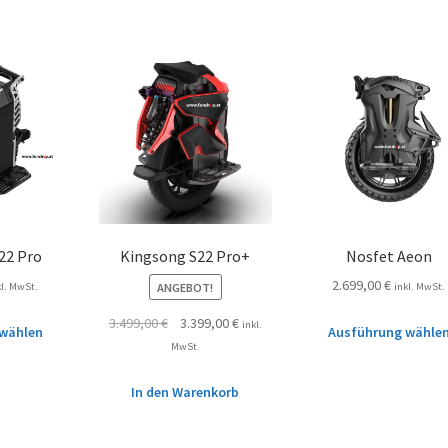
22 Pro
Kingsong S22 Pro+
Nosfet Aeon
2.699,00
€
ANGEBOT!
kl. MwSt.
inkl. MwSt.
3.499,00
€
3.399,00
€
inkl.
wählen
Ausführung wähle
MwSt.
In den Warenkorb