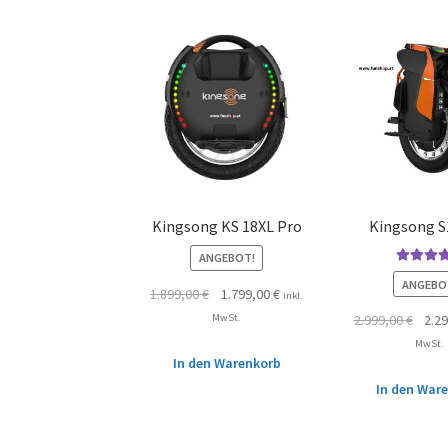
Kingsong KS 18XL Pro
Kingsong S
ANGEBOT!
Bewertet 
ANGEBO
1.899,00
€
1.799,00
€
5.00
von
inkl.
MwSt.
2.999,00
€
2.2
MwSt.
In den Warenkorb
In den War