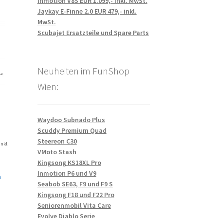
Inmotion V8S EUR 1.099,- inkl. MwSt.
Jaykay E-Finne 2.0 EUR 479,- inkl.
MwSt.
Scubajet Ersatzteile und Spare Parts
Neuheiten im FunShop
Wien:
Waydoo Subnado Plus
Scuddy Premium Quad
Steereon C30
inkl.
VMoto Stash
Kingsong KS18XL Pro
Inmotion P6 und V9
n
Seabob SE63, F9 und F9 S
Kingsong F18 und F22 Pro
Seniorenmobil Vita Care
Evolve Diablo Serie