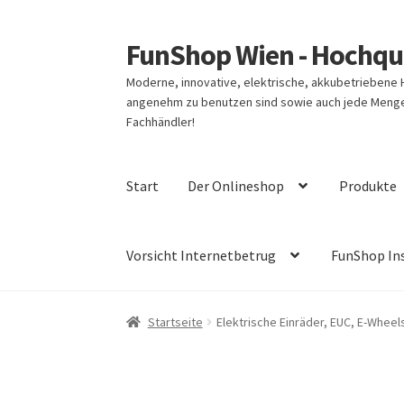
FunShop Wien - Hochqua
Zur
Zum
Navigation
Inhalt
Moderne, innovative, elektrische, akkubetriebene
springen
springen
angenehm zu benutzen sind sowie auch jede Menge 
Fachhändler!
Start
Der Onlineshop
Produkte
Vorsicht Internetbetrug
FunShop In
Startseite
Elektrische Einräder, EUC, E-Wheel