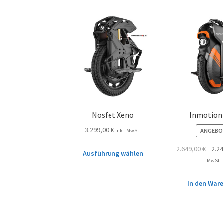
Nosfet Xeno
Inmotion
3.299,00
€
ANGEBO
inkl. MwSt.
2.649,00
€
2.2
Ausführung wählen
MwSt.
In den War