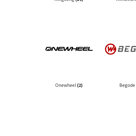
Onewheel
(2)
Begod