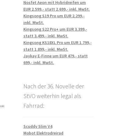
Nosfet Aeon mit Hybridreifen um
EUR 2.599,- statt 2.699,- inkl. MwSt.
Kingsong S19 Pro um EUR 2.299,-
inkl. MwSt.
Kingsong S22 Pro+ um EUR 3.399,-
statt 3.499,- inkl. MwSt.
Kingsong KS18XL Pro um EUR 1.799,-
statt 1.899,- inkl. MwSt.
Jaykay E-Finne um EUR 479,- statt
699,- inkl. MwSt.
Nach der 36. Novelle der
StVO weiterhin legal als
Fahrrad:
inkl.
Scuddy Slim V4
Mobot Elektrodreirad