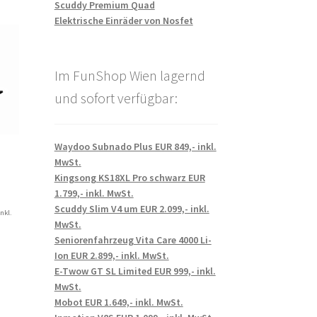
Scuddy Premium Quad
Elektrische Einräder von Nosfet
Im FunShop Wien lagernd
und sofort verfügbar:
Waydoo Subnado Plus EUR 849,- inkl.
MwSt.
Kingsong KS18XL Pro schwarz EUR
1.799,- inkl. MwSt.
Scuddy Slim V4 um EUR 2.099,- inkl.
inkl.
MwSt.
Seniorenfahrzeug Vita Care 4000 Li-
Ion EUR 2.899,- inkl. MwSt.
E-Twow GT SL Limited EUR 999,- inkl.
MwSt.
Mobot EUR 1.649,- inkl. MwSt.