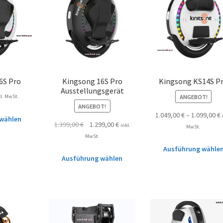
6S Pro
Kingsong 16S Pro
Kingsong KS14S P
Ausstellungsgerät
ANGEBOT!
kl. MwSt.
ANGEBOT!
1.049,00
€
–
1.099,00
€
wählen
1.399,00
€
1.299,00
€
inkl.
MwSt.
MwSt.
Ausführung wähle
Ausführung wählen