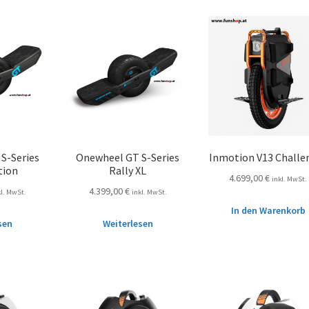
S-Series
Onewheel GT S-Series
Inmotion V13 Challe
tion
Rally XL
4.699,00
€
inkl. MwSt.
4.399,00
€
kl. MwSt.
inkl. MwSt.
In den Warenkorb
sen
Weiterlesen