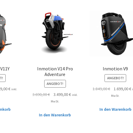
 V11Y
Inmotion V14 Pro
Inmotion V9
Adventure
T!
ANGEBOT!
ANGEBOT!
49,00
€
1.849,00
€
1.699,00
€
inkl.
3.690,00
€
3.499,00
€
inkl.
MwSt.
MwSt.
enkorb
In den Warenkorb
In den Warenkorb