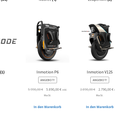
e
(1)
Inmotion P6
Inmotion V12S
ANGEBOT!
ANGEBOT!
5.990,00
€
5.890,00
€
2.890,00
€
2.790,00
€
inkl.
MwSt.
MwSt.
In den Warenkorb
In den Warenkorb