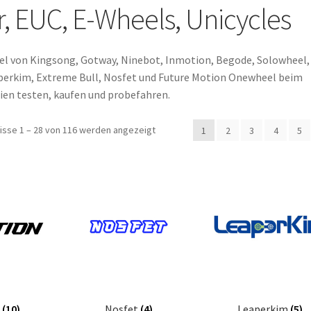
r, EUC, E-Wheels, Unicycles
eel von Kingsong, Gotway, Ninebot, Inmotion, Begode, Solowheel,
perkim, Extreme Bull, Nosfet und Future Motion Onewheel beim
ien testen, kaufen und probefahren.
isse 1 – 28 von 116 werden angezeigt
1
2
3
4
5
n
(10)
Nosfet
(4)
Leaperkim
(5)