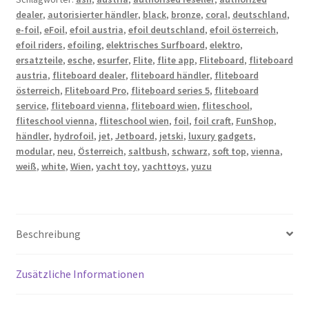
dealer
,
autorisierter händler
,
black
,
bronze
,
coral
,
deutschland
,
e-foil
,
eFoil
,
efoil austria
,
efoil deutschland
,
efoil österreich
,
efoil riders
,
efoiling
,
elektrisches Surfboard
,
elektro
,
ersatzteile
,
esche
,
esurfer
,
Flite
,
flite app
,
Fliteboard
,
fliteboard
austria
,
fliteboard dealer
,
fliteboard händler
,
fliteboard
österreich
,
Fliteboard Pro
,
fliteboard series 5
,
fliteboard
service
,
fliteboard vienna
,
fliteboard wien
,
fliteschool
,
fliteschool vienna
,
fliteschool wien
,
foil
,
foil craft
,
FunShop
,
händler
,
hydrofoil
,
jet
,
Jetboard
,
jetski
,
luxury gadgets
,
modular
,
neu
,
Österreich
,
saltbush
,
schwarz
,
soft top
,
vienna
,
weiß
,
white
,
Wien
,
yacht toy
,
yachttoys
,
yuzu
Beschreibung
Zusätzliche Informationen