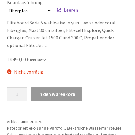
Boardausführung
Leeren
Fliteboard Serie 5 wahlweise in yuzu, weiss oder coral,
Fiberglas, Mast 80 cm silber, Flitecell Explore, Quick
Charger, Cruiser Jet 1500 C und 300 C, Propeller oder
optional Flite Jet 2
14.490,00
€
inkl. MwSt.
Nicht vorrätig
Fliteboard
In den Warenkorb
Series
5
Menge
Artikelnummer:
n. v.
Kategorien:
eFoil und Hydrofoil
,
Elektrische Wasserfahrzeuge
Schlagwörter:
ash
,
austria
,
authorised reseller
,
authorized