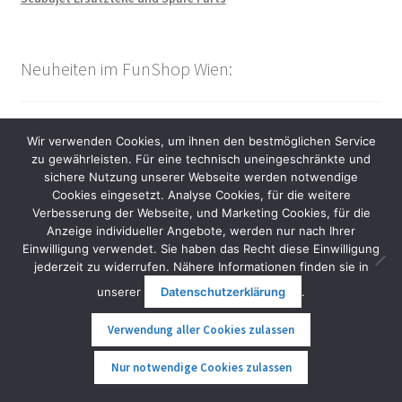
Neuheiten im FunShop Wien:
Waydoo Subnado Plus
Wir verwenden Cookies, um ihnen den bestmöglichen Service
Scuddy Premium Quad
zu gewährleisten. Für eine technisch uneingeschränkte und
Steereon C30
sichere Nutzung unserer Webseite werden notwendige
VMoto Stash
Cookies eingesetzt. Analyse Cookies, für die weitere
Kingsong KS18XL Pro
Verbesserung der Webseite, und Marketing Cookies, für die
Inmotion P6 und V9
Anzeige individueller Angebote, werden nur nach Ihrer
Seabob SE63, F9 und F9 S
Einwilligung verwendet. Sie haben das Recht diese Einwilligung
jederzeit zu widerrufen. Nähere Informationen finden sie in
Kingsong F18 und F22 Pro
Seniorenmobil Vita Care
unserer
Datenschutzerklärung
.
Evolve Diablo Serie
Nosfet Aero und Aeon EUC
Verwendung aller Cookies zulassen
Onewheel Antic Bike
0
Otter Bike Wasserfahrrad
Nur notwendige Cookies zulassen
Suche
Suche
Nero Thunder und Thunder Pro