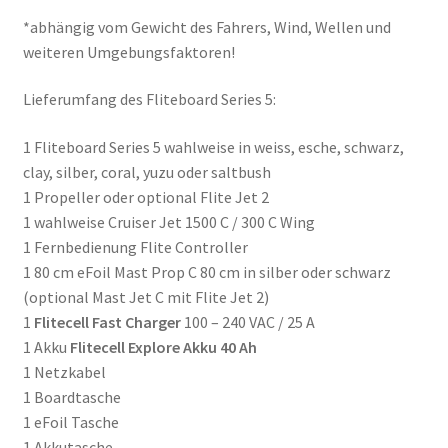
*abhängig vom Gewicht des Fahrers, Wind, Wellen und
weiteren Umgebungsfaktoren!
Lieferumfang des Fliteboard Series 5:
1 Fliteboard Series 5 wahlweise in weiss, esche, schwarz,
clay, silber, coral, yuzu oder saltbush
1 Propeller oder optional Flite Jet 2
1 wahlweise Cruiser Jet 1500 C / 300 C Wing
1 Fernbedienung Flite Controller
1 80 cm eFoil Mast Prop C 80 cm in silber oder schwarz
(optional Mast Jet C mit Flite Jet 2)
1
Flitecell Fast Charger
100 – 240 VAC / 25 A
1 Akku
Flitecell Explore Akku 40 Ah
1 Netzkabel
1 Boardtasche
1 eFoil Tasche
1 Akkutasche