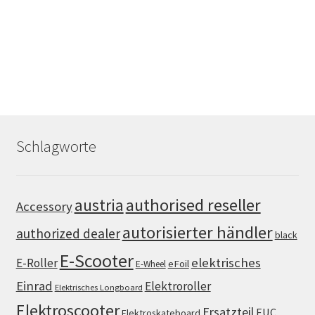
Schlagworte
authorised reseller
austria
Accessory
autorisierter händler
authorized dealer
black
E-Scooter
elektrisches
E-Roller
eFoil
E-Wheel
Einrad
Elektroroller
Elektrisches Longboard
Elektroscooter
Ersatzteil
EUC
Elektroskateboard