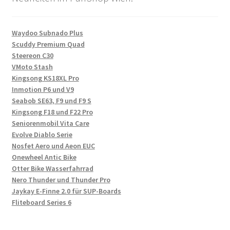
Waydoo Subnado Plus
Scuddy Premium Quad
Steereon C30
VMoto Stash
Kingsong KS18XL Pro
Inmotion P6 und V9
Seabob SE63, F9 und F9 S
Kingsong F18 und F22 Pro
Seniorenmobil Vita Care
Evolve Diablo Serie
Nosfet Aero und Aeon EUC
Onewheel Antic Bike
Otter Bike Wasserfahrrad
Nero Thunder und Thunder Pro
Jaykay E-Finne 2.0 für SUP-Boards
Fliteboard Series 6