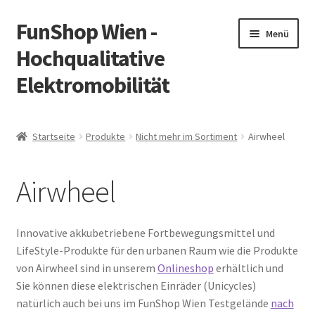
FunShop Wien -
Zur
Zum
Menü
Navigation
Inhalt
Hochqualitative
springen
springen
Elektromobilität
Unterm
Zum Onlineshop
öffnen
Startseite
Produkte
Nicht mehr im Sortiment
Airwheel
Unterm
Informationen zur Rechtslage in Österreich
öffnen
Airwheel
Unterm
Vorsicht Internetbetrug
öffnen
Unterm
Über FunShop
Innovative akkubetriebene Fortbewegungsmittel und
öffnen
LifeStyle-Produkte für den urbanen Raum wie die Produkte
Impressum
von Airwheel sind in unserem
Onlineshop
erhältlich und
Sie können diese elektrischen Einräder (Unicycles)
Zum Onlineshop in der Web Version
natürlich auch bei uns im FunShop Wien Testgelände
nach