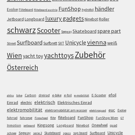
FunShop
händler
Evolve
Fliteboard
hydrofoil
fliteboard austria
luxury gadgets
Jetboard
Longboard
Roller
Ninebot
schwarz
Scooter
spare part
Skateboard
Segway
vienna
Surfboard
Unicycle
weiß
Surfbrett
SXT
Street
Zubehör
Wien
yachttoys
yacht toy
Österreich
efoil
e-bike
E-Scooter
Carbon
dreirad
e-foil
akku
bike
e-mobilität
elektrisch
Einrad
Elektrisches Einrad
electric
elektromobilität
euc
elektromobilität am wasser
Evolve
elektroquad
FunShop
fliteboard
fahrrad
fahrzeug
flite
FunShop Wien
Firewheel
GT
Kingsong
Onewheel
Ninebot
Inmotion
Longboard
quad
jetboard
Unicycle
Segway
Surfboard
Skateboard
sup board
schnee
serie 2
spass