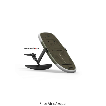
Flite Air x Axopar