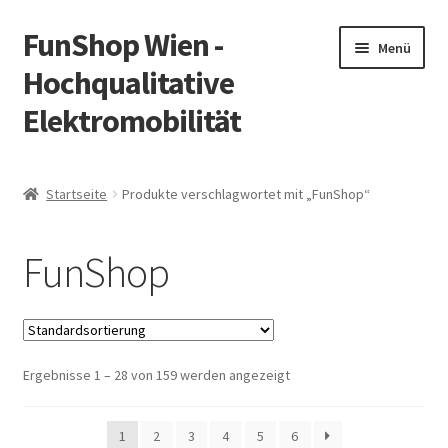
FunShop Wien -
Zur
Zum
Menü
Navigation
Inhalt
Hochqualitative
springen
springen
Elektromobilität
Unterm
Zum Onlineshop
öffnen
Startseite
Produkte verschlagwortet mit „FunShop“
Unterm
Informationen zur Rechtslage in Österreich
öffnen
FunShop
Unterm
Vorsicht Internetbetrug
öffnen
Unterm
Über FunShop
öffnen
Ergebnisse 1 – 28 von 159 werden angezeigt
Impressum
Zum Onlineshop in der Web Version
1
2
3
4
5
6