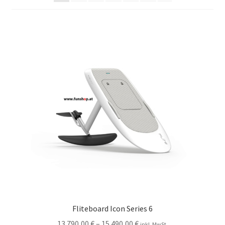
Fliteboard Icon Series 6
13.790,00
€
–
15.490,00
€
inkl. MwSt.