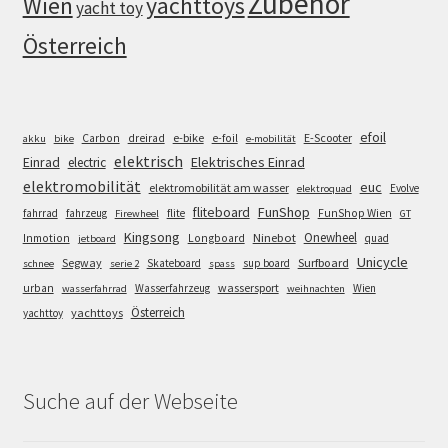
Zubehör
Wien
yachttoys
yacht toy
Österreich
efoil
e-bike
E-Scooter
Carbon
dreirad
e-foil
akku
bike
e-mobilität
elektrisch
Einrad
Elektrisches Einrad
electric
elektromobilität
euc
elektromobilität am wasser
Evolve
elektroquad
FunShop
fliteboard
fahrrad
fahrzeug
flite
FunShop Wien
Firewheel
GT
Kingsong
Onewheel
Ninebot
Inmotion
Longboard
quad
jetboard
Unicycle
Segway
Surfboard
Skateboard
sup board
schnee
serie 2
spass
wassersport
urban
Wasserfahrzeug
Wien
wasserfahrrad
weihnachten
Österreich
yachttoys
yachttoy
Suche auf der Webseite