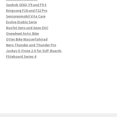
Seabob SE63, F9 und F9 S
Kingsong F18 und F22 Pro
Seniorenmobil Vita Care
Evolve Diablo Serie
Nosfet Aero und Aeon EUC
Onewheel Antic Bike
Otter Bike Wasserfahrrad
Nero Thunder und Thunder Pro
Jaykay E-Finne 2.0 für SUP-Boards
Fliteboard Series 6