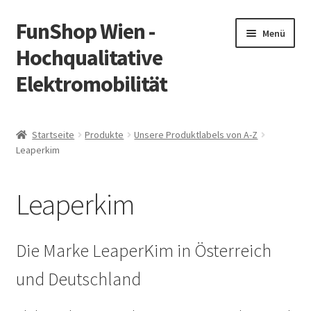
FunShop Wien -
Zur
Zum
Menü
Navigation
Inhalt
Hochqualitative
springen
springen
Elektromobilität
Unterm
Zum Onlineshop
öffnen
Startseite
Produkte
Unsere Produktlabels von A-Z
Unterm
Leaperkim
Informationen zur Rechtslage in Österreich
öffnen
Unterm
Vorsicht Internetbetrug
Leaperkim
öffnen
Unterm
Über FunShop
öffnen
Die Marke LeaperKim in Österreich
Impressum
und Deutschland
Zum Onlineshop in der Web Version