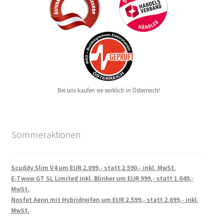
Bei uns kaufen sie wirklich in Österreich!
Sommeraktionen
Scuddy Slim V4 um EUR 2.099,- statt 2.590,- inkl. MwSt.
E-Twow GT SL Limited inkl. Blinker um EUR 999,- statt 1.049,-
MwSt.
Nosfet Aeon mit Hybridreifen um EUR 2.599,- statt 2.699,- inkl.
MwSt.