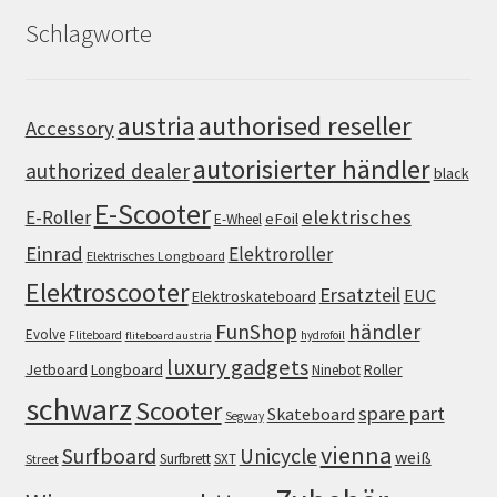
Schlagworte
authorised reseller
austria
Accessory
autorisierter händler
authorized dealer
black
E-Scooter
elektrisches
E-Roller
eFoil
E-Wheel
Einrad
Elektroroller
Elektrisches Longboard
Elektroscooter
Ersatzteil
EUC
Elektroskateboard
FunShop
händler
Evolve
Fliteboard
hydrofoil
fliteboard austria
luxury gadgets
Jetboard
Longboard
Roller
Ninebot
schwarz
Scooter
spare part
Skateboard
Segway
vienna
Surfboard
Unicycle
weiß
Surfbrett
SXT
Street