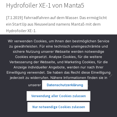
Hydrofoiler XE-1 von Manta5
[7.1.2019] Fahrradfahren auf dem Wasser. Das ermöglicht
ein StartUp aus Neuseeland namens Manta5 mit dem
Hydrofoiler XE-1.
Wir verwenden Cookies, um ihnen den bestmöglichen Service
zu gewährleisten. Für eine technisch uneingeschränkte und
sichere Nutzung unserer Webseite werden notwendige
Cookies eingesetzt. Analyse Cookies, für die weitere
Verbesserung der Webseite, und Marketing Cookies, für die
Anzeige individueller Angebote, werden nur nach Ihrer
Einwilligung verwendet. Sie haben das Recht diese Einwilligung
jederzeit zu widerrufen. Nähere Informationen finden sie in
unserer
Datenschutzerklärung
.
Verwendung aller Cookies zulassen
Motorunterstützt fliegt oder fährt man, je nach
0
Ansichtssache, mit bis zu 22 km/h über das Wasser. Ein
Nur notwendige Cookies zulassen
Suche
Suche
Motor mit 460 Watt hilft dabei das Gefährt überhaut auf