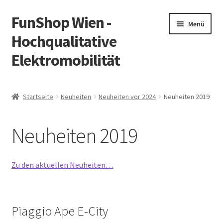
FunShop Wien -
Zur
Zum
Menü
Navigation
Inhalt
Hochqualitative
springen
springen
Elektromobilität
Unterm
Zum Onlineshop
öffnen
Startseite
Neuheiten
Neuheiten vor 2024
Neuheiten 2019
Unterm
Informationen zur Rechtslage in Österreich
öffnen
Neuheiten 2019
Unterm
Vorsicht Internetbetrug
öffnen
Unterm
Über FunShop
Zu den aktuellen Neuheiten…
öffnen
Impressum
Piaggio Ape E-City
Zum Onlineshop in der Web Version