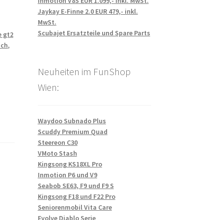
Inmotion V8S EUR 1.099,- inkl. MwSt.
Jaykay E-Finne 2.0 EUR 479,- inkl.
MwSt.
Scubajet Ersatzteile und Spare Parts
e gt2
ich
,
Neuheiten im FunShop
Wien:
Waydoo Subnado Plus
Scuddy Premium Quad
Steereon C30
VMoto Stash
Kingsong KS18XL Pro
Inmotion P6 und V9
Seabob SE63, F9 und F9 S
Kingsong F18 und F22 Pro
Seniorenmobil Vita Care
Evolve Diablo Serie