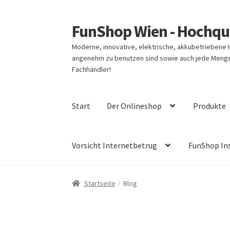
FunShop Wien - Hochqua
Zur
Zum
Navigation
Inhalt
Moderne, innovative, elektrische, akkubetriebene
springen
springen
angenehm zu benutzen sind sowie auch jede Menge 
Fachhändler!
Start
Der Onlineshop
Produkte
Vorsicht Internetbetrug
FunShop In
Startseite
Blog