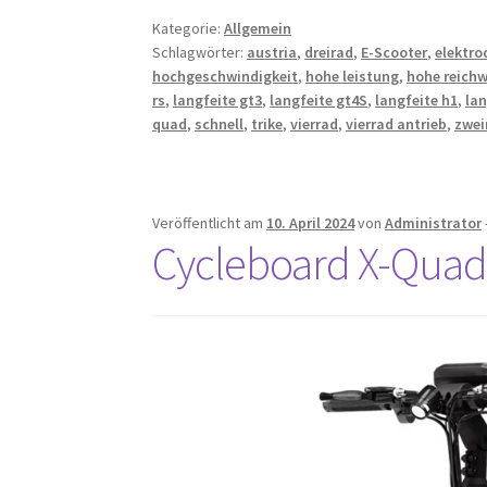
Kategorie:
Allgemein
Schlagwörter:
austria
,
dreirad
,
E-Scooter
,
elektr
hochgeschwindigkeit
,
hohe leistung
,
hohe reichw
rs
,
langfeite gt3
,
langfeite gt4S
,
langfeite h1
,
lan
quad
,
schnell
,
trike
,
vierrad
,
vierrad antrieb
,
zwei
Veröffentlicht am
10. April 2024
von
Administrator
Cycleboard X-Quad