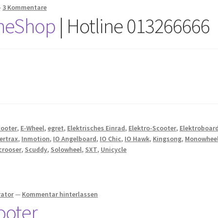
—
3 Kommentare
ineShop
| Hotline 013266666
cooter
,
E-Wheel
,
egret
,
Elektrisches Einrad
,
Elektro-Scooter
,
Elektroboar
ertrax
,
Inmotion
,
IO Angelboard
,
IO Chic
,
IO Hawk
,
Kingsong
,
Monowhee
crooser
,
Scuddy
,
Solowheel
,
SXT
,
Unicycle
rator
—
Kommentar hinterlassen
ooter