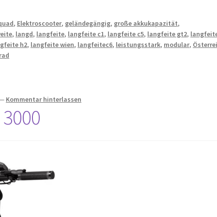
oquad
,
Elektroscooter
,
geländegängig
,
große akkukapazität
,
eite
,
langd
,
langfeite
,
langfeite c1
,
langfeite c5
,
langfeite gt2
,
langfeit
gfeite h2
,
langfeite wien
,
langfeitec6
,
leistungsstark
,
modular
,
Österre
rad
—
Kommentar hinterlassen
 3000