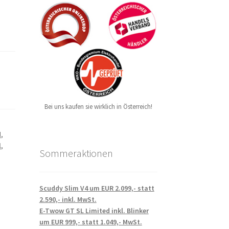
Bei uns kaufen sie wirklich in Österreich!
d
,
l
,
Sommeraktionen
Scuddy Slim V4 um EUR 2.099,- statt
2.590,- inkl. MwSt.
E-Twow GT SL Limited inkl. Blinker
um EUR 999,- statt 1.049,- MwSt.