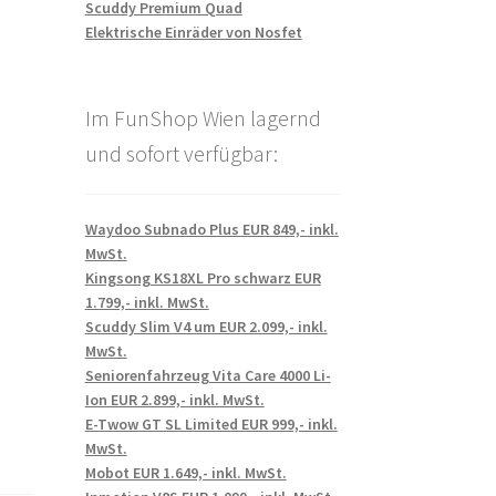
Scuddy Premium Quad
Elektrische Einräder von Nosfet
Im FunShop Wien lagernd
und sofort verfügbar:
Waydoo Subnado Plus EUR 849,- inkl.
MwSt.
Kingsong KS18XL Pro schwarz EUR
1.799,- inkl. MwSt.
Scuddy Slim V4 um EUR 2.099,- inkl.
MwSt.
Seniorenfahrzeug Vita Care 4000 Li-
Ion EUR 2.899,- inkl. MwSt.
E-Twow GT SL Limited EUR 999,- inkl.
MwSt.
Mobot EUR 1.649,- inkl. MwSt.