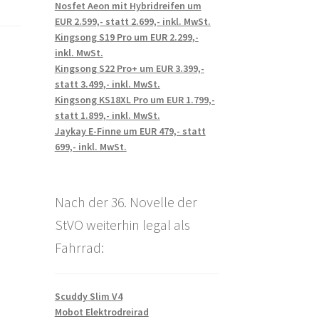
Nosfet Aeon mit Hybridreifen um
EUR 2.599,- statt 2.699,- inkl. MwSt.
Kingsong S19 Pro um EUR 2.299,-
inkl. MwSt.
Kingsong S22 Pro+ um EUR 3.399,-
statt 3.499,- inkl. MwSt.
Kingsong KS18XL Pro um EUR 1.799,-
statt 1.899,- inkl. MwSt.
Jaykay E-Finne um EUR 479,- statt
699,- inkl. MwSt.
Nach der 36. Novelle der
StVO weiterhin legal als
Fahrrad:
Scuddy Slim V4
Mobot Elektrodreirad