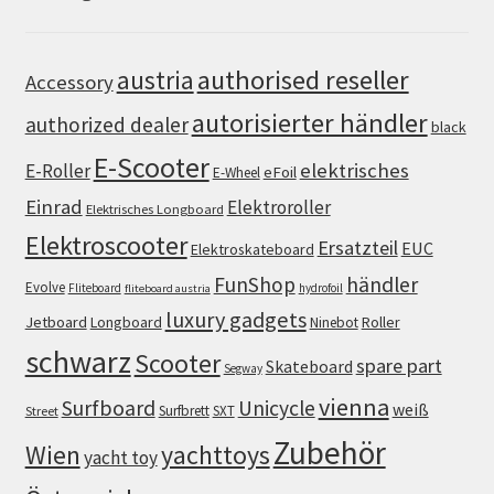
authorised reseller
austria
Accessory
autorisierter händler
authorized dealer
black
E-Scooter
elektrisches
E-Roller
eFoil
E-Wheel
Einrad
Elektroroller
Elektrisches Longboard
Elektroscooter
Ersatzteil
EUC
Elektroskateboard
FunShop
händler
Evolve
Fliteboard
hydrofoil
fliteboard austria
luxury gadgets
Jetboard
Longboard
Roller
Ninebot
schwarz
Scooter
spare part
Skateboard
Segway
vienna
Surfboard
Unicycle
weiß
Surfbrett
SXT
Street
Zubehör
Wien
yachttoys
yacht toy