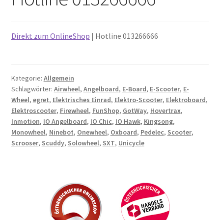
Direkt zum OnlineShop
| Hotline 013266666
Kategorie:
Allgemein
Schlagwörter:
Airwheel
,
Angelboard
,
E-Board
,
E-Scooter
,
E-
Wheel
,
egret
,
Elektrisches Einrad
,
Elektro-Scooter
,
Elektroboard
,
Elektroscooter
,
Firewheel
,
FunShop
,
GotWay
,
Hovertrax
,
Inmotion
,
IO Angelboard
,
IO Chic
,
IO Hawk
,
Kingsong
,
Monowheel
,
Ninebot
,
Onewheel
,
Oxboard
,
Pedelec
,
Scooter
,
Scrooser
,
Scuddy
,
Solowheel
,
SXT
,
Unicycle