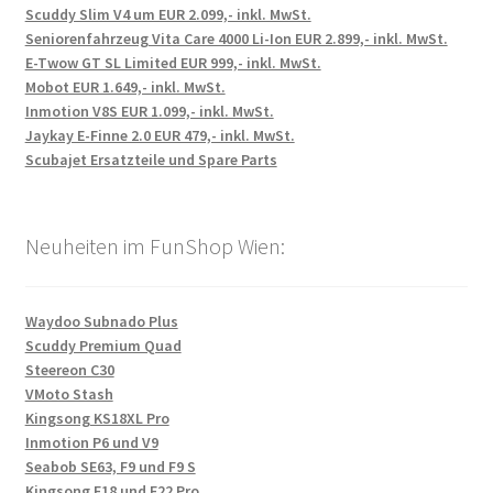
Scuddy Slim V4 um EUR 2.099,- inkl. MwSt.
Seniorenfahrzeug Vita Care 4000 Li-Ion EUR 2.899,- inkl. MwSt.
E-Twow GT SL Limited EUR 999,- inkl. MwSt.
Mobot EUR 1.649,- inkl. MwSt.
Inmotion V8S EUR 1.099,- inkl. MwSt.
Jaykay E-Finne 2.0 EUR 479,- inkl. MwSt.
Scubajet Ersatzteile und Spare Parts
Neuheiten im FunShop Wien:
Waydoo Subnado Plus
Scuddy Premium Quad
Steereon C30
VMoto Stash
Kingsong KS18XL Pro
Inmotion P6 und V9
Seabob SE63, F9 und F9 S
Kingsong F18 und F22 Pro