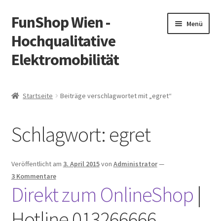
FunShop Wien -
Zur
Zum
Menü
Navigation
Inhalt
Hochqualitative
springen
springen
Elektromobilität
Unterm
Zum Onlineshop
öffnen
Startseite
Beiträge verschlagwortet mit „egret“
Unterm
Informationen zur Rechtslage in Österreich
öffnen
Schlagwort:
egret
Unterm
Vorsicht Internetbetrug
öffnen
Unterm
Über FunShop
Veröffentlicht am
3. April 2015
von
Administrator
—
öffnen
3 Kommentare
Impressum
Direkt zum OnlineShop
|
Hotline 013266666
Zum Onlineshop in der Web Version