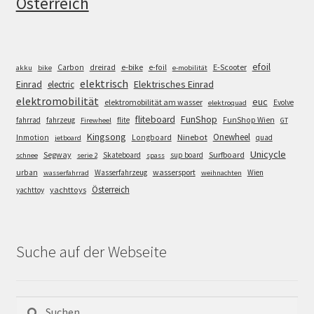
Österreich
efoil
e-bike
E-Scooter
Carbon
dreirad
e-foil
akku
bike
e-mobilität
elektrisch
Einrad
Elektrisches Einrad
electric
elektromobilität
euc
elektromobilität am wasser
Evolve
elektroquad
FunShop
fliteboard
fahrrad
fahrzeug
flite
FunShop Wien
Firewheel
GT
Kingsong
Onewheel
Ninebot
Inmotion
Longboard
quad
jetboard
Unicycle
Segway
Surfboard
Skateboard
sup board
schnee
serie 2
spass
wassersport
urban
Wasserfahrzeug
Wien
wasserfahrrad
weihnachten
Österreich
yachttoys
yachttoy
Suche auf der Webseite
Suchen