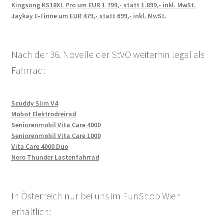
Kingsong KS18XL Pro um EUR 1.799,- statt 1.899,- inkl. MwSt.
Jaykay E-Finne um EUR 479,- statt 699,- inkl. MwSt.
Nach der 36. Novelle der StVO weiterhin legal als
Fahrrad:
Scuddy Slim V4
Mobot Elektrodreirad
Seniorenmobil Vita Care 4000
Seniorenmobil Vita Care 1000
Vita Care 4000 Duo
Nero Thunder Lastenfahrrad
In Österreich nur bei uns im FunShop Wien
erhältlich: