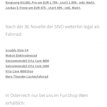
Kingsong KS18XL Pro um EUR 1.799,- statt 1.899,- inkl. MwSt.
Jaykay E-Finne um EUR 479,- statt 699,- inkl. MwSt.
Nach der 36. Novelle der StVO weiterhin legal als
Fahrrad:
Scuddy Slim V4
Mobot Elektrodreirad
Seniorenmobil Vita Care 4000
Seniorenmobil Vita Care 1000
Vita Care 4000 Duo
Nero Thunder Lastenfahrrad
In Österreich nur bei uns im FunShop Wien
erhältlich: