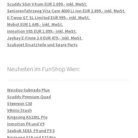
Scuddy Slim V4 um EUR 2.099,- inkl. MwSt.
Seniorenfahrzeug Vita Care 4000 Li-Ion EUR 2.899,- inkl. MwSt.
E-Twow GT SL Limited EUR 999,- inkl. MwSt.
Mobot EUR 1.649,- inkl. MwSt.
Inmotion V8S EUR 1.099,- inkl. MwSt.
Jaykay E-Finne 2.0 EUR 479,- inkl. MwSt.
Scubajet Ersatzteile und Spare Parts
Neuheiten im FunShop Wien:
Waydoo Subnado Plus
Scuddy Premium Quad
Steereon C30
VMoto Stash
Kingsong KS18XL Pro
Inmotion P6 und V9
Seabob SE63, F9 und F9 S
Kingsong F18 und F22 Pro