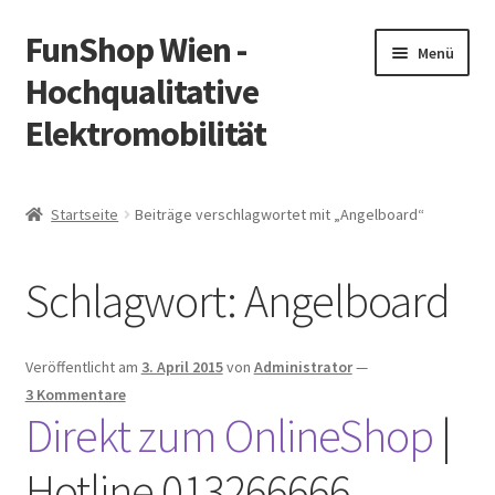
FunShop Wien -
Zur
Zum
Menü
Navigation
Inhalt
Hochqualitative
springen
springen
Elektromobilität
Unterm
Zum Onlineshop
öffnen
Startseite
Beiträge verschlagwortet mit „Angelboard“
Unterm
Informationen zur Rechtslage in Österreich
öffnen
Schlagwort:
Angelboard
Unterm
Vorsicht Internetbetrug
öffnen
Unterm
Über FunShop
Veröffentlicht am
3. April 2015
von
Administrator
—
öffnen
3 Kommentare
Impressum
Direkt zum OnlineShop
|
Hotline 013266666
Zum Onlineshop in der Web Version