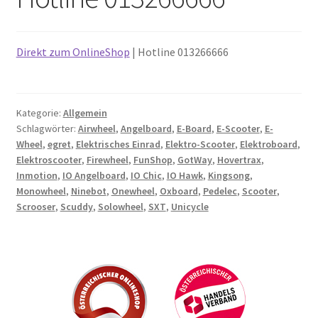
Direkt zum OnlineShop
| Hotline 013266666
Kategorie:
Allgemein
Schlagwörter:
Airwheel
,
Angelboard
,
E-Board
,
E-Scooter
,
E-
Wheel
,
egret
,
Elektrisches Einrad
,
Elektro-Scooter
,
Elektroboard
,
Elektroscooter
,
Firewheel
,
FunShop
,
GotWay
,
Hovertrax
,
Inmotion
,
IO Angelboard
,
IO Chic
,
IO Hawk
,
Kingsong
,
Monowheel
,
Ninebot
,
Onewheel
,
Oxboard
,
Pedelec
,
Scooter
,
Scrooser
,
Scuddy
,
Solowheel
,
SXT
,
Unicycle