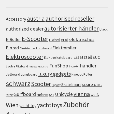
authorised reseller
austria
Accessory
autorisierter händler
authorized dealer
black
E-Scooter
elektrisches
E-Roller
eFoil
E-Wheel
Einrad
Elektroroller
Elektrisches Longboard
Elektroscooter
Ersatzteil
EUC
Elektroskateboard
FunShop
händler
Evolve
Fliteboard
hydrofoil
fliteboard austria
luxury gadgets
Jetboard
Longboard
Roller
Ninebot
schwarz
Scooter
spare part
Skateboard
Segway
vienna
Surfboard
Unicycle
weiß
Surfbrett
SXT
Street
Zubehör
Wien
yachttoys
yacht toy