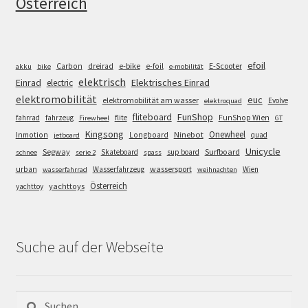
Österreich
efoil
e-bike
E-Scooter
Carbon
dreirad
e-foil
akku
bike
e-mobilität
elektrisch
Einrad
Elektrisches Einrad
electric
elektromobilität
euc
elektromobilität am wasser
Evolve
elektroquad
FunShop
fliteboard
fahrrad
fahrzeug
flite
FunShop Wien
Firewheel
GT
Kingsong
Onewheel
Ninebot
Inmotion
Longboard
quad
jetboard
Unicycle
Segway
Surfboard
Skateboard
sup board
schnee
serie 2
spass
wassersport
urban
Wasserfahrzeug
Wien
wasserfahrrad
weihnachten
Österreich
yachttoys
yachttoy
Suche auf der Webseite
Suchen