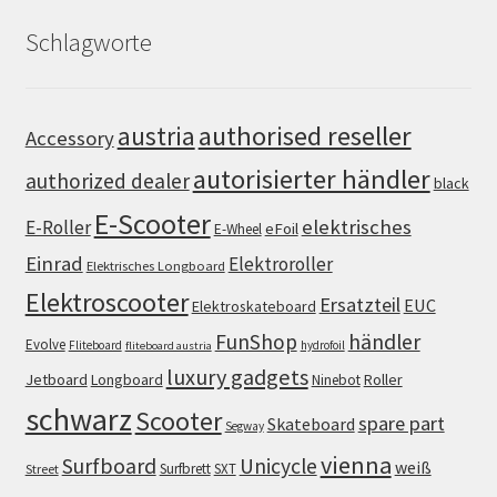
Schlagworte
authorised reseller
austria
Accessory
autorisierter händler
authorized dealer
black
E-Scooter
elektrisches
E-Roller
eFoil
E-Wheel
Einrad
Elektroroller
Elektrisches Longboard
Elektroscooter
Ersatzteil
EUC
Elektroskateboard
FunShop
händler
Evolve
Fliteboard
hydrofoil
fliteboard austria
luxury gadgets
Jetboard
Longboard
Roller
Ninebot
schwarz
Scooter
spare part
Skateboard
Segway
vienna
Surfboard
Unicycle
weiß
Surfbrett
SXT
Street