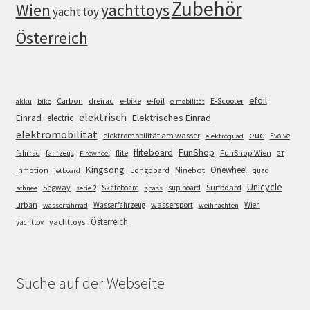
Zubehör
Wien
yachttoys
yacht toy
Österreich
efoil
e-bike
E-Scooter
Carbon
dreirad
e-foil
akku
bike
e-mobilität
elektrisch
Einrad
Elektrisches Einrad
electric
elektromobilität
euc
elektromobilität am wasser
Evolve
elektroquad
FunShop
fliteboard
fahrrad
fahrzeug
flite
FunShop Wien
Firewheel
GT
Kingsong
Onewheel
Ninebot
Inmotion
Longboard
quad
jetboard
Unicycle
Segway
Surfboard
Skateboard
sup board
schnee
serie 2
spass
wassersport
urban
Wasserfahrzeug
Wien
wasserfahrrad
weihnachten
Österreich
yachttoys
yachttoy
Suche auf der Webseite