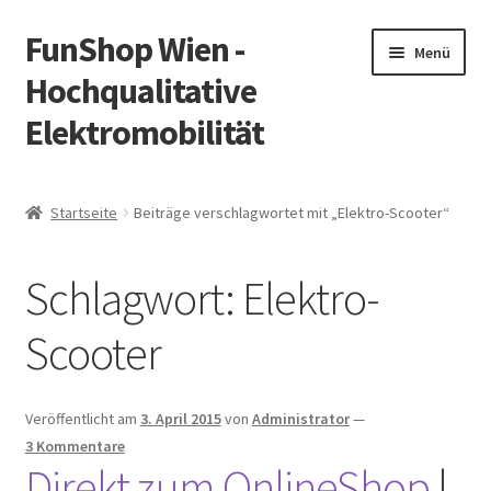
FunShop Wien -
Zur
Zum
Menü
Navigation
Inhalt
Hochqualitative
springen
springen
Elektromobilität
Unterm
Zum Onlineshop
öffnen
Startseite
Beiträge verschlagwortet mit „Elektro-Scooter“
Unterm
Informationen zur Rechtslage in Österreich
öffnen
Schlagwort:
Elektro-
Unterm
Vorsicht Internetbetrug
öffnen
Scooter
Unterm
Über FunShop
öffnen
Impressum
Veröffentlicht am
3. April 2015
von
Administrator
—
3 Kommentare
Direkt zum OnlineShop
|
Zum Onlineshop in der Web Version