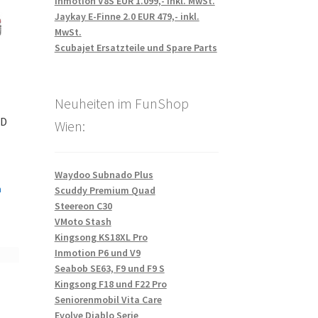
Inmotion V8S EUR 1.099,- inkl. MwSt.
Jaykay E-Finne 2.0 EUR 479,- inkl.
MwSt.
Scubajet Ersatzteile und Spare Parts
Neuheiten im FunShop
ED
Wien:
Waydoo Subnado Plus
n
Scuddy Premium Quad
Steereon C30
VMoto Stash
Kingsong KS18XL Pro
Inmotion P6 und V9
Seabob SE63, F9 und F9 S
Kingsong F18 und F22 Pro
Seniorenmobil Vita Care
Evolve Diablo Serie