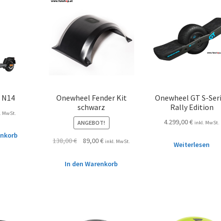
 N14
Onewheel Fender Kit
Onewheel GT S-Ser
schwarz
Rally Edition
l. MwSt.
4.299,00
€
ANGEBOT!
inkl. MwSt.
enkorb
138,00
€
89,00
€
inkl. MwSt.
Weiterlesen
In den Warenkorb