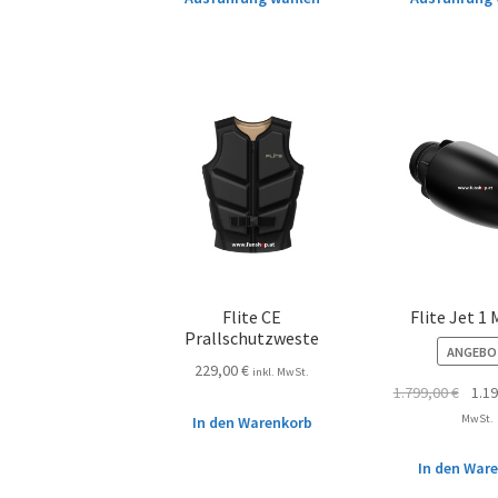
Flite CE
Flite Jet 1
Prallschutzweste
ANGEBO
229,00
€
inkl. MwSt.
1.799,00
€
1.1
MwSt.
In den Warenkorb
In den War