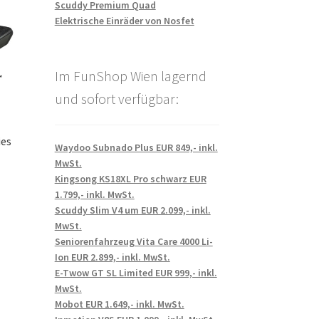
Scuddy Premium Quad
Elektrische Einräder von Nosfet
Im FunShop Wien lagernd
und sofort verfügbar:
ies
Waydoo Subnado Plus EUR 849,- inkl.
MwSt.
Kingsong KS18XL Pro schwarz EUR
1.799,- inkl. MwSt.
Scuddy Slim V4 um EUR 2.099,- inkl.
MwSt.
Seniorenfahrzeug Vita Care 4000 Li-
Ion EUR 2.899,- inkl. MwSt.
E-Twow GT SL Limited EUR 999,- inkl.
MwSt.
Mobot EUR 1.649,- inkl. MwSt.