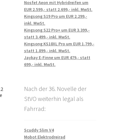
Nosfet Aeon mit Hybridreifen um
EUR 2.599,- statt 2.699,- inkl. MwSt.
Kingsong S19 Pro um EUR 2.299,-
inkl. MwSt.
Kingsong S22 Pro+ um EUR 3.399,-
statt 3.499,- inkl. MwSt.
Kingsong KS18XL Pro um EUR 1.799,-
statt 1.899,- inkl. MwSt.
Jaykay E-Finne um EUR 479,- statt
699,- inkl. MwSt.
Nach der 36. Novelle der
.2
e
StVO weiterhin legal als
Fahrrad:
Scuddy Slim V4
Mobot Elektrodreirad