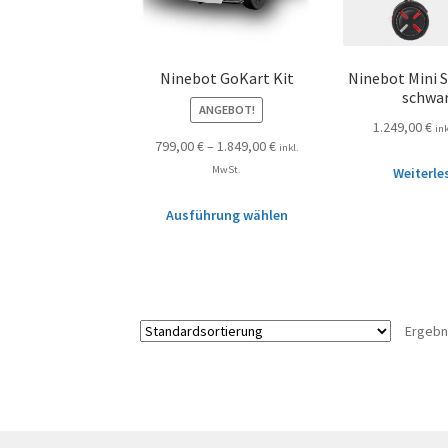
Ninebot GoKart Kit
Ninebot Mini S
schwa
ANGEBOT!
1.249,00
€
in
799,00
€
–
1.849,00
€
inkl.
MwSt.
Weiterle
Ausführung wählen
Ergebn