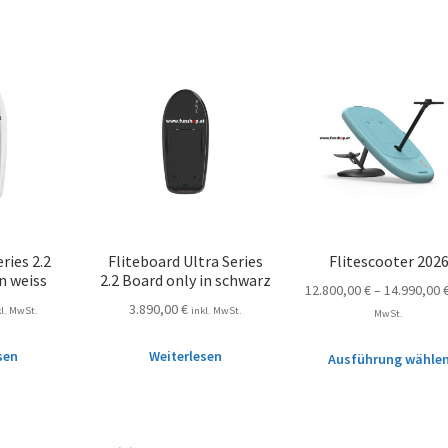
ries 2.2
Fliteboard Ultra Series
Flitescooter 202
n weiss
2.2 Board only in schwarz
12.800,00
€
–
14.990,00
3.890,00
€
kl. MwSt.
inkl. MwSt.
MwSt.
sen
Weiterlesen
Ausführung wähle