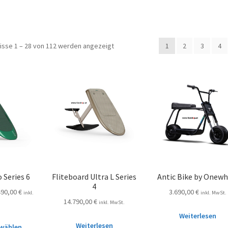
isse 1 – 28 von 112 werden angezeigt
1
2
3
4
 Series 6
Fliteboard Ultra L Series
Antic Bike by Onewh
4
490,00
€
3.690,00
€
inkl.
inkl. MwSt.
14.790,00
€
inkl. MwSt.
Weiterlesen
Weiterlesen
wählen