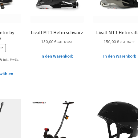
elm by
Livall MT1 Helm schwarz
Livall MT1 Helm sil
e
150,00
€
150,00
€
inkl. MwSt.
inkl. MwSt.
T!
In den Warenkorb
In den Warenkorb
€
inkl. MwSt.
wählen