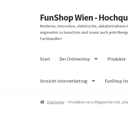
FunShop Wien - Hochqua
Zur
Zum
Navigation
Inhalt
Moderne, innovative, elektrische, akkubetriebene
springen
springen
angenehm zu benutzen sind sowie auch jede Menge 
Fachhändler!
Start
Der Onlineshop
Produkte
Vorsicht Internetbetrug
FunShop In
Startseite
Produkte verschlagwortet mit „bl