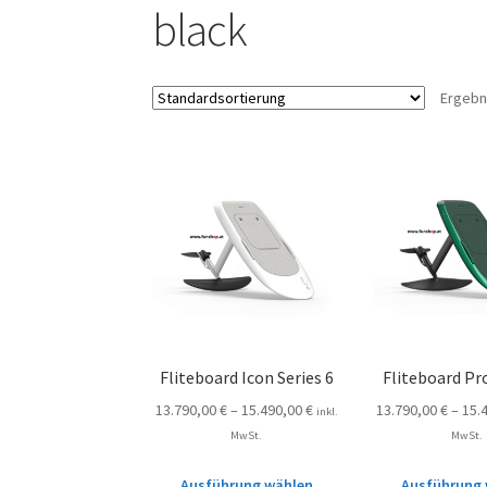
black
Ergebn
Fliteboard Icon Series 6
Fliteboard Pro
13.790,00
€
–
15.490,00
€
13.790,00
€
–
15.
inkl.
MwSt.
MwSt.
Ausführung wählen
Ausführung 