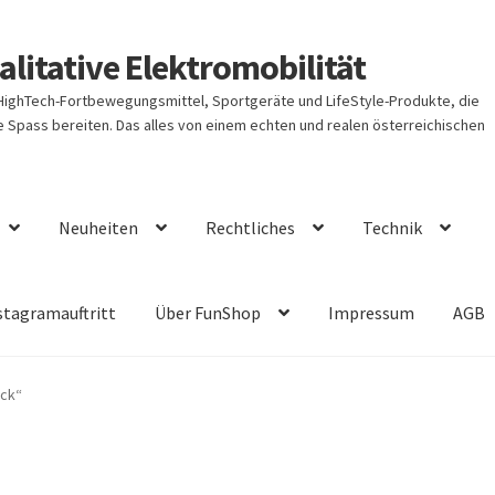
litative Elektromobilität
 HighTech-Fortbewegungsmittel, Sportgeräte und LifeStyle-Produkte, die
Spass bereiten. Das alles von einem echten und realen österreichischen
Neuheiten
Rechtliches
Technik
stagramauftritt
Über FunShop
Impressum
AGB
ack“