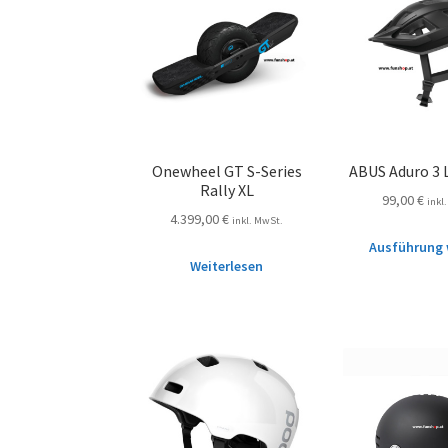
Onewheel GT S-Series
ABUS Aduro 3
Rally XL
99,00
€
inkl
4.399,00
€
inkl. MwSt.
Ausführung 
Weiterlesen