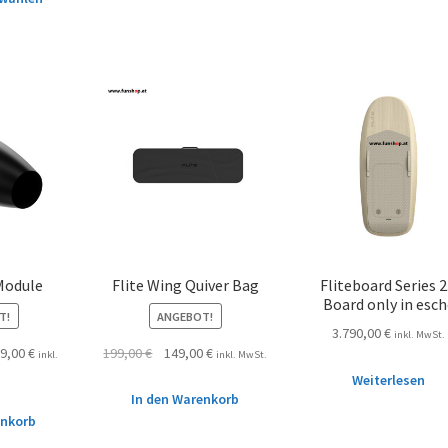
 Module
Flite Wing Quiver Bag
Fliteboard Series 2
Board only in esch
T!
ANGEBOT!
3.790,00
€
inkl. MwSt.
99,00
€
199,00
€
149,00
€
inkl.
inkl. MwSt.
Weiterlesen
In den Warenkorb
enkorb