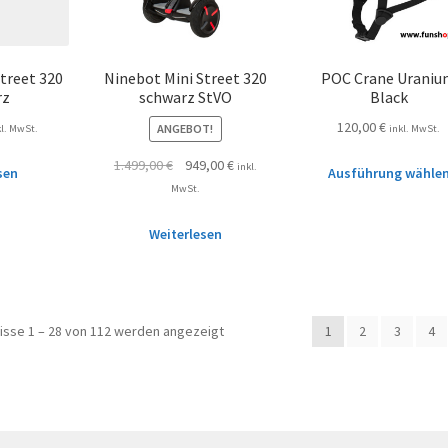
treet 320
Ninebot Mini Street 320
POC Crane Urani
rz
schwarz StVO
Black
120,00
€
ANGEBOT!
kl. MwSt.
inkl. MwSt.
1.499,00
€
949,00
€
inkl.
sen
Ausführung wähle
MwSt.
Weiterlesen
isse 1 – 28 von 112 werden angezeigt
1
2
3
4