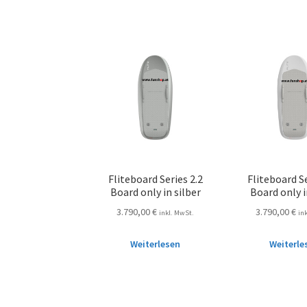
Fliteboard Series 2.2
Fliteboard Se
Board only in silber
Board only i
3.790,00
€
3.790,00
€
inkl. MwSt.
in
Weiterlesen
Weiterle