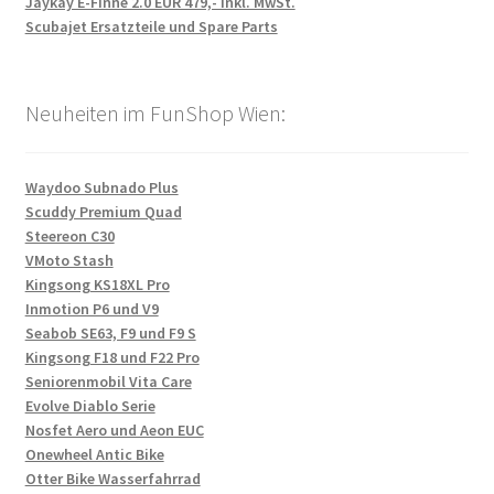
Jaykay E-Finne 2.0 EUR 479,- inkl. MwSt.
Scubajet Ersatzteile und Spare Parts
Neuheiten im FunShop Wien:
Waydoo Subnado Plus
Scuddy Premium Quad
Steereon C30
VMoto Stash
Kingsong KS18XL Pro
Inmotion P6 und V9
Seabob SE63, F9 und F9 S
Kingsong F18 und F22 Pro
Seniorenmobil Vita Care
Evolve Diablo Serie
Nosfet Aero und Aeon EUC
Onewheel Antic Bike
Otter Bike Wasserfahrrad