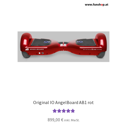
Original IO AngelBoard AB1 rot
Bewertet mit
899,00
€
inkl. MwSt.
5.00
von 5