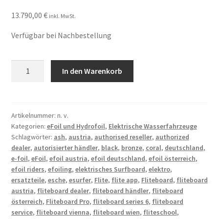
13.790,00
€
inkl. MwSt.
Verfügbar bei Nachbestellung
Fliteboard
In den Warenkorb
Pro
Series
6
Menge
Artikelnummer:
n. v.
Kategorien:
eFoil und Hydrofoil
,
Elektrische Wasserfahrzeuge
Schlagwörter:
ash
,
austria
,
authorised reseller
,
authorized
dealer
,
autorisierter händler
,
black
,
bronze
,
coral
,
deutschland
,
e-foil
,
eFoil
,
efoil austria
,
efoil deutschland
,
efoil österreich
,
efoil riders
,
efoiling
,
elektrisches Surfboard
,
elektro
,
ersatzteile
,
esche
,
esurfer
,
Flite
,
flite app
,
Fliteboard
,
fliteboard
austria
,
fliteboard dealer
,
fliteboard händler
,
fliteboard
österreich
,
Fliteboard Pro
,
fliteboard series 6
,
fliteboard
service
,
fliteboard vienna
,
fliteboard wien
,
fliteschool
,