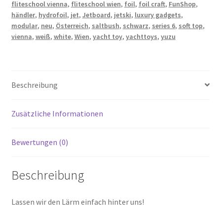
fliteschool vienna
,
fliteschool wien
,
foil
,
foil craft
,
FunShop
,
händler
,
hydrofoil
,
jet
,
Jetboard
,
jetski
,
luxury gadgets
,
modular
,
neu
,
Österreich
,
saltbush
,
schwarz
,
series 6
,
soft top
,
vienna
,
weiß
,
white
,
Wien
,
yacht toy
,
yachttoys
,
yuzu
Beschreibung
Zusätzliche Informationen
Bewertungen (0)
Beschreibung
Lassen wir den Lärm einfach hinter uns!