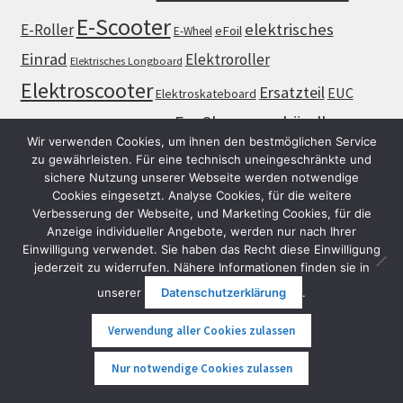
E-Scooter
elektrisches
E-Roller
eFoil
E-Wheel
Einrad
Elektroroller
Elektrisches Longboard
Elektroscooter
Ersatzteil
EUC
Elektroskateboard
FunShop
händler
Evolve
Fliteboard
hydrofoil
fliteboard austria
Wir verwenden Cookies, um ihnen den bestmöglichen Service
luxury gadgets
Jetboard
Longboard
Roller
Ninebot
zu gewährleisten. Für eine technisch uneingeschränkte und
schwarz
sichere Nutzung unserer Webseite werden notwendige
Scooter
spare part
Skateboard
Segway
Cookies eingesetzt. Analyse Cookies, für die weitere
Verbesserung der Webseite, und Marketing Cookies, für die
vienna
Surfboard
Unicycle
weiß
Surfbrett
SXT
Street
Anzeige individueller Angebote, werden nur nach Ihrer
Einwilligung verwendet. Sie haben das Recht diese Einwilligung
Zubehör
Wien
yachttoys
yacht toy
jederzeit zu widerrufen. Nähere Informationen finden sie in
Österreich
unserer
Datenschutzerklärung
.
Verwendung aller Cookies zulassen
0
Nur notwendige Cookies zulassen
efoil
e-bike
E-Scooter
Carbon
dreirad
e-foil
akku
bike
e-mobilität
Suche
Suche
elektrisch
Einrad
Elektrisches Einrad
electric