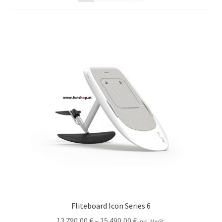
Fliteboard Icon Series 6
13.790,00
€
–
15.490,00
€
inkl. MwSt.