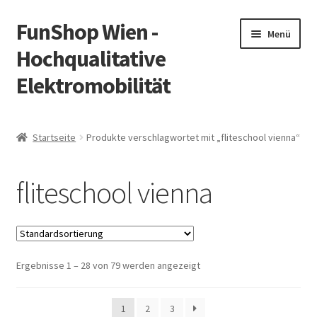
FunShop Wien -
Zur
Zum
Menü
Navigation
Inhalt
Hochqualitative
springen
springen
Elektromobilität
Unterm
Zum Onlineshop
öffnen
Startseite
Produkte verschlagwortet mit „fliteschool vienna“
Unterm
Informationen zur Rechtslage in Österreich
öffnen
fliteschool vienna
Unterm
Vorsicht Internetbetrug
öffnen
Unterm
Über FunShop
öffnen
Ergebnisse 1 – 28 von 79 werden angezeigt
Impressum
Zum Onlineshop in der Web Version
1
2
3