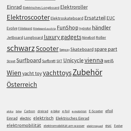
Einrad
Elektroroller
Elektrisches Longboard
Elektroscooter
Ersatzteil
EUC
Elektroskateboard
FunShop
händler
Evolve
Fliteboard
hydrofoil
fliteboard austria
luxury gadgets
Jetboard
Longboard
Roller
Ninebot
schwarz
Scooter
spare part
Skateboard
Segway
vienna
Surfboard
Unicycle
weiß
Surfbrett
SXT
Street
Zubehör
Wien
yachttoys
yacht toy
Österreich
efoil
e-bike
E-Scooter
Carbon
dreirad
e-foil
akku
bike
e-mobilität
elektrisch
Einrad
Elektrisches Einrad
electric
elektromobilität
euc
elektromobilität am wasser
Evolve
elektroquad