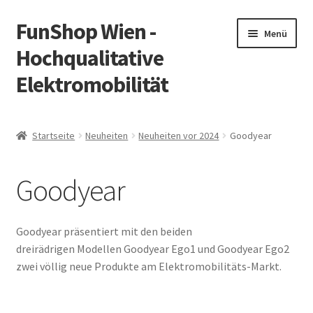
FunShop Wien -
Zur
Zum
Menü
Navigation
Inhalt
Hochqualitative
springen
springen
Elektromobilität
Unterm
Zum Onlineshop
öffnen
Startseite
Neuheiten
Neuheiten vor 2024
Goodyear
Unterm
Informationen zur Rechtslage in Österreich
öffnen
Goodyear
Unterm
Vorsicht Internetbetrug
öffnen
Unterm
Über FunShop
Goodyear präsentiert mit den beiden
öffnen
dreirädrigen Modellen Goodyear Ego1 und Goodyear Ego2
Impressum
zwei völlig neue Produkte am Elektromobilitäts-Markt.
Zum Onlineshop in der Web Version