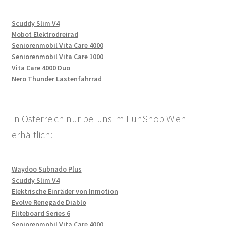
Scuddy Slim V4
Mobot Elektrodreirad
Seniorenmobil Vita Care 4000
Seniorenmobil Vita Care 1000
Vita Care 4000 Duo
Nero Thunder Lastenfahrrad
In Österreich nur bei uns im FunShop Wien
erhältlich:
Waydoo Subnado Plus
Scuddy Slim V4
Elektrische Einräder von Inmotion
Evolve Renegade Diablo
Fliteboard Series 6
Seniorenmobil Vita Care 4000