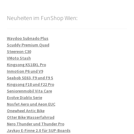
Neuheiten im FunShop Wien:
Waydoo Subnado Plus
Scuddy Premium Quad
Steereon C30
VMoto Stash
Kingsong KS18XL Pro
Inmotion P6 und V9
Seabob SE63, F9 und F9 S
Kingsong F18 und F22 Pro
Seniorenmobil Vita Care
Evolve Diablo Serie
Nosfet Aero und Aeon EUC
Onewheel Antic Bike
Otter Bike Wasserfahrrad
Nero Thunder und Thunder Pro
Jaykay E-Finne 2.0 für SUP-Boards