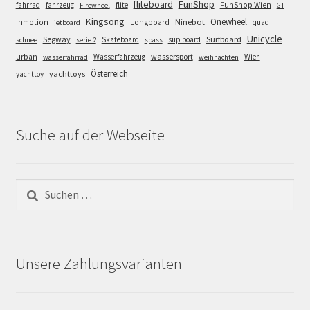
FunShop
fliteboard
fahrrad
fahrzeug
flite
FunShop Wien
Firewheel
GT
Kingsong
Onewheel
Ninebot
Inmotion
Longboard
quad
jetboard
Unicycle
Segway
Surfboard
Skateboard
sup board
schnee
serie 2
spass
wassersport
urban
Wasserfahrzeug
Wien
wasserfahrrad
weihnachten
Österreich
yachttoys
yachttoy
Suche auf der Webseite
Suchen
nach:
Unsere Zahlungsvarianten