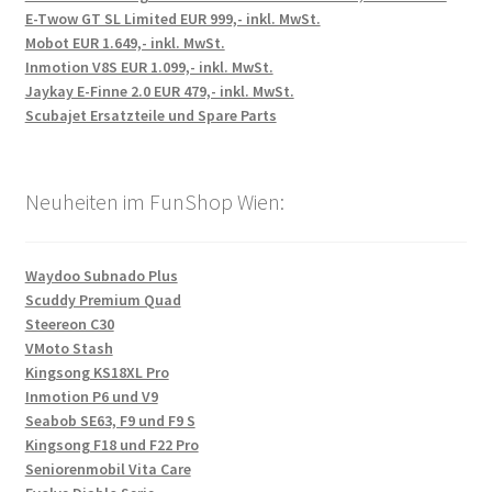
E-Twow GT SL Limited EUR 999,- inkl. MwSt.
Mobot EUR 1.649,- inkl. MwSt.
Inmotion V8S EUR 1.099,- inkl. MwSt.
Jaykay E-Finne 2.0 EUR 479,- inkl. MwSt.
Scubajet Ersatzteile und Spare Parts
Neuheiten im FunShop Wien:
Waydoo Subnado Plus
Scuddy Premium Quad
Steereon C30
VMoto Stash
Kingsong KS18XL Pro
Inmotion P6 und V9
Seabob SE63, F9 und F9 S
Kingsong F18 und F22 Pro
Seniorenmobil Vita Care