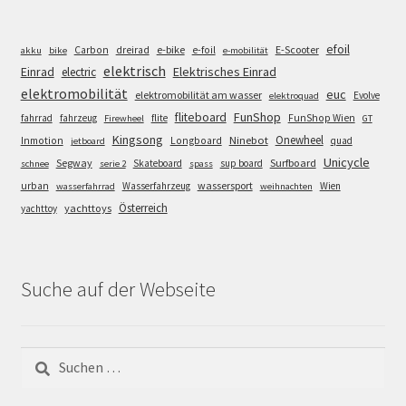
efoil
e-bike
E-Scooter
Carbon
dreirad
e-foil
akku
bike
e-mobilität
elektrisch
Einrad
Elektrisches Einrad
electric
elektromobilität
euc
elektromobilität am wasser
Evolve
elektroquad
FunShop
fliteboard
fahrrad
fahrzeug
flite
FunShop Wien
Firewheel
GT
Kingsong
Onewheel
Ninebot
Inmotion
Longboard
quad
jetboard
Unicycle
Segway
Surfboard
Skateboard
sup board
schnee
serie 2
spass
wassersport
urban
Wasserfahrzeug
Wien
wasserfahrrad
weihnachten
Österreich
yachttoys
yachttoy
Suche auf der Webseite
Suchen
nach: