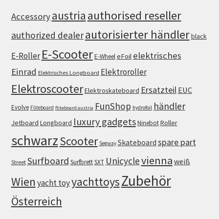
authorised reseller
austria
Accessory
autorisierter händler
authorized dealer
black
E-Scooter
elektrisches
E-Roller
eFoil
E-Wheel
Einrad
Elektroroller
Elektrisches Longboard
Elektroscooter
Ersatzteil
EUC
Elektroskateboard
FunShop
händler
Evolve
Fliteboard
hydrofoil
fliteboard austria
luxury gadgets
Jetboard
Longboard
Roller
Ninebot
schwarz
Scooter
spare part
Skateboard
Segway
vienna
Surfboard
Unicycle
weiß
Surfbrett
SXT
Street
Zubehör
Wien
yachttoys
yacht toy
Österreich