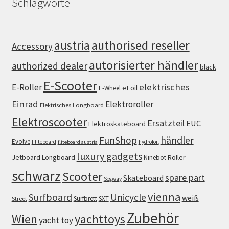
Schlagworte
authorised reseller
austria
Accessory
autorisierter händler
authorized dealer
black
E-Scooter
elektrisches
E-Roller
eFoil
E-Wheel
Einrad
Elektroroller
Elektrisches Longboard
Elektroscooter
Ersatzteil
EUC
Elektroskateboard
FunShop
händler
Evolve
Fliteboard
hydrofoil
fliteboard austria
luxury gadgets
Jetboard
Longboard
Roller
Ninebot
schwarz
Scooter
spare part
Skateboard
Segway
vienna
Surfboard
Unicycle
weiß
Surfbrett
SXT
Street
Zubehör
Wien
yachttoys
yacht toy