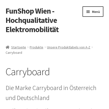
FunShop Wien -
Zur
Zum
Menü
Navigation
Inhalt
Hochqualitative
springen
springen
Elektromobilität
Unterm
Zum Onlineshop
öffnen
Startseite
Produkte
Unsere Produktlabels von A-Z
Unterm
Carryboard
Informationen zur Rechtslage in Österreich
öffnen
Unterm
Vorsicht Internetbetrug
Carryboard
öffnen
Unterm
Über FunShop
öffnen
Die Marke Carryboard in Österreich
Impressum
und Deutschland
Zum Onlineshop in der Web Version