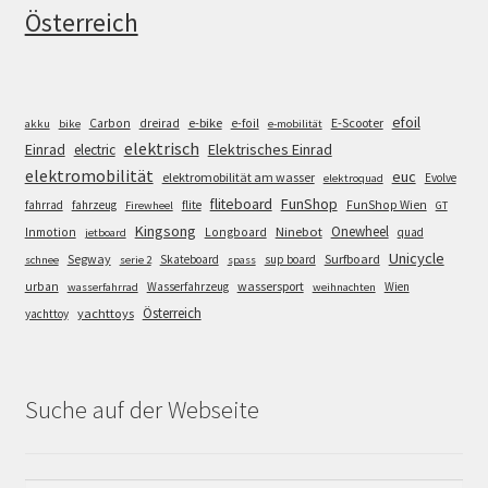
Österreich
efoil
e-bike
E-Scooter
Carbon
dreirad
e-foil
akku
bike
e-mobilität
elektrisch
Einrad
Elektrisches Einrad
electric
elektromobilität
euc
elektromobilität am wasser
Evolve
elektroquad
FunShop
fliteboard
fahrrad
fahrzeug
flite
FunShop Wien
Firewheel
GT
Kingsong
Onewheel
Ninebot
Inmotion
Longboard
quad
jetboard
Unicycle
Segway
Surfboard
Skateboard
sup board
schnee
serie 2
spass
wassersport
urban
Wasserfahrzeug
Wien
wasserfahrrad
weihnachten
Österreich
yachttoys
yachttoy
Suche auf der Webseite