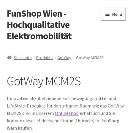
FunShop Wien -
Zur
Zum
Menü
Navigation
Inhalt
Hochqualitative
springen
springen
Elektromobilität
Unterm
Zum Onlineshop
öffnen
Startseite
Produkte
GotWay
GotWay MCM2S
Unterm
Informationen zur Rechtslage in Österreich
öffnen
GotWay MCM2S
Unterm
Vorsicht Internetbetrug
öffnen
Unterm
Über FunShop
Innovative akkubetriebene Fortbewegungsmittel und
öffnen
LifeStyle-Produkte für den urbanen Raum wie das GotWay
Impressum
MCM2S sind in unserem
Onlineshop
erhältlich und Sie
können dieses elektrische Einrad (Unicycle) im FunShop
Zum Onlineshop in der Web Version
Wien kaufen.