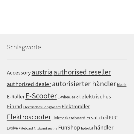
Schlagworte
authorised reseller
austria
Accessory
autorisierter händler
authorized dealer
black
E-Scooter
elektrisches
E-Roller
eFoil
E-Wheel
Einrad
Elektroroller
Elektrisches Longboard
Elektroscooter
Ersatzteil
EUC
Elektroskateboard
FunShop
händler
Evolve
Fliteboard
hydrofoil
fliteboard austria