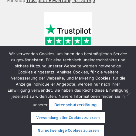
FunShop
Trustpilot Bewertung: 4,4 von 5,0
Wir verwenden Cookies, um ihnen den bestmöglichen Service
zu gewährleisten. Für eine technisch uneingeschränkte und
sichere Nutzung unserer Webseite werden notwendige
Cookies eingesetzt. Analyse Cookies, für die weitere
Verbesserung der Webseite, und Marketing Cookies, für die
Anzeige individueller Angebote, werden nur nach Ihrer
Einwilligung verwendet. Sie haben das Recht diese Einwilligung
jederzeit zu widerrufen. Nähere Informationen finden sie in
© FunShop Wien - Hochqualitative Elektromobilität 2026
unserer
Datenschutzerklärung
.
Datenschutzerklärung
Erstellt mit WooCommerce
.
Verwendung aller Cookies zulassen
0
Nur notwendige Cookies zulassen
Suche
Suche