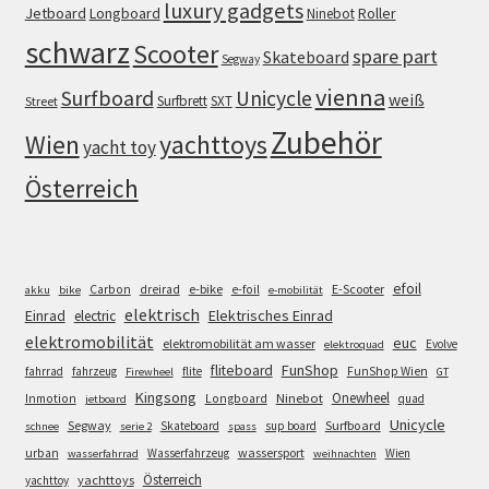
luxury gadgets
Jetboard
Longboard
Roller
Ninebot
schwarz
Scooter
spare part
Skateboard
Segway
vienna
Surfboard
Unicycle
weiß
Surfbrett
SXT
Street
Zubehör
Wien
yachttoys
yacht toy
Österreich
efoil
e-bike
E-Scooter
Carbon
dreirad
e-foil
akku
bike
e-mobilität
elektrisch
Einrad
Elektrisches Einrad
electric
elektromobilität
euc
elektromobilität am wasser
Evolve
elektroquad
FunShop
fliteboard
fahrrad
fahrzeug
flite
FunShop Wien
Firewheel
GT
Kingsong
Onewheel
Ninebot
Inmotion
Longboard
quad
jetboard
Unicycle
Segway
Surfboard
Skateboard
sup board
schnee
serie 2
spass
wassersport
urban
Wasserfahrzeug
Wien
wasserfahrrad
weihnachten
Österreich
yachttoys
yachttoy