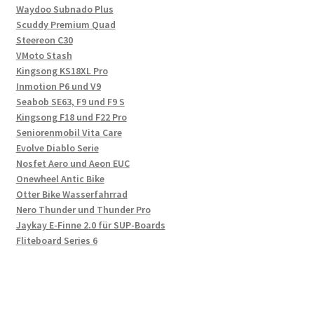
Waydoo Subnado Plus
Scuddy Premium Quad
Steereon C30
VMoto Stash
Kingsong KS18XL Pro
Inmotion P6 und V9
Seabob SE63, F9 und F9 S
Kingsong F18 und F22 Pro
Seniorenmobil Vita Care
Evolve Diablo Serie
Nosfet Aero und Aeon EUC
Onewheel Antic Bike
Otter Bike Wasserfahrrad
Nero Thunder und Thunder Pro
Jaykay E-Finne 2.0 für SUP-Boards
Fliteboard Series 6