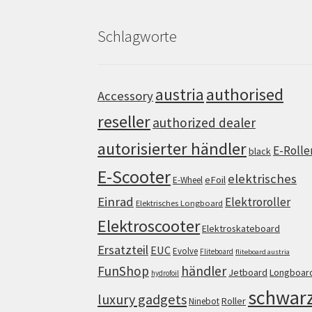
Schlagworte
authorised
austria
Accessory
reseller
authorized dealer
autorisierter händler
E-Rolle
black
E-Scooter
elektrisches
eFoil
E-Wheel
Einrad
Elektroroller
Elektrisches Longboard
Elektroscooter
Elektroskateboard
Ersatzteil
EUC
Evolve
Fliteboard
fliteboard austria
FunShop
händler
Jetboard
Longboar
hydrofoil
schwar
luxury gadgets
Roller
Ninebot