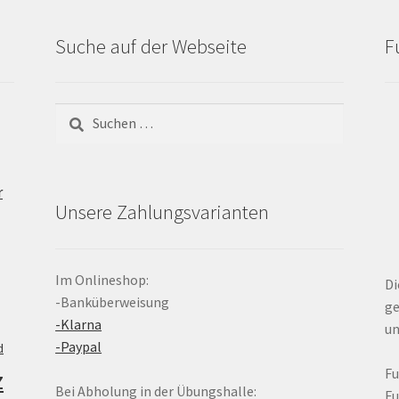
Suche auf der Webseite
F
Suchen
nach:
r
Unsere Zahlungsvarianten
Im Onlineshop:
Di
-Banküberweisung
ge
-Klarna
un
-Paypal
d
z
F
Bei Abholung in der Übungshalle:
F