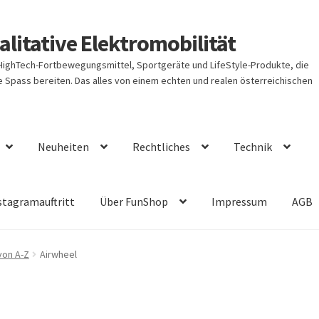
litative Elektromobilität
 HighTech-Fortbewegungsmittel, Sportgeräte und LifeStyle-Produkte, die
Spass bereiten. Das alles von einem echten und realen österreichischen
Neuheiten
Rechtliches
Technik
stagramauftritt
Über FunShop
Impressum
AGB
von A-Z
Airwheel