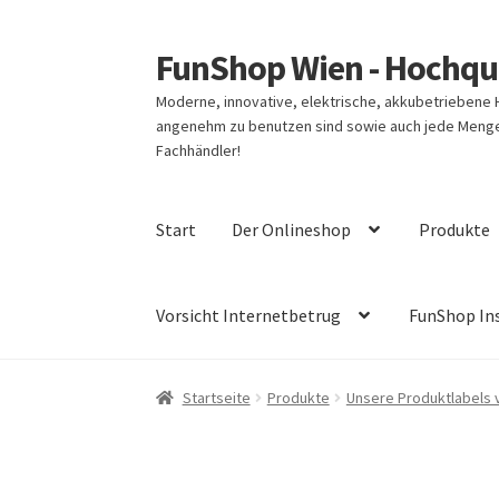
FunShop Wien - Hochqua
Zur
Zum
Navigation
Inhalt
Moderne, innovative, elektrische, akkubetriebene
springen
springen
angenehm zu benutzen sind sowie auch jede Menge 
Fachhändler!
Start
Der Onlineshop
Produkte
Vorsicht Internetbetrug
FunShop In
Startseite
Produkte
Unsere Produktlabels 