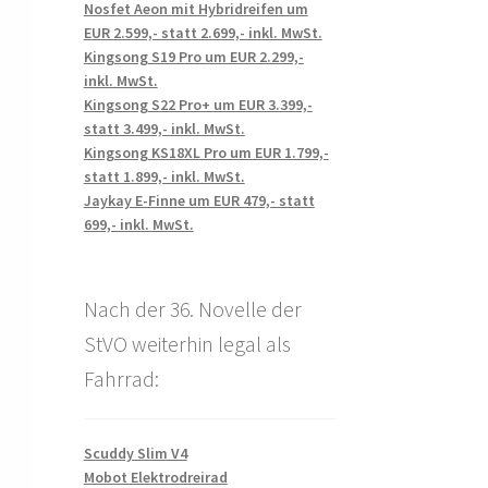
Nosfet Aeon mit Hybridreifen um
EUR 2.599,- statt 2.699,- inkl. MwSt.
Kingsong S19 Pro um EUR 2.299,-
inkl. MwSt.
Kingsong S22 Pro+ um EUR 3.399,-
statt 3.499,- inkl. MwSt.
Kingsong KS18XL Pro um EUR 1.799,-
statt 1.899,- inkl. MwSt.
Jaykay E-Finne um EUR 479,- statt
699,- inkl. MwSt.
Nach der 36. Novelle der
StVO weiterhin legal als
Fahrrad:
Scuddy Slim V4
Mobot Elektrodreirad