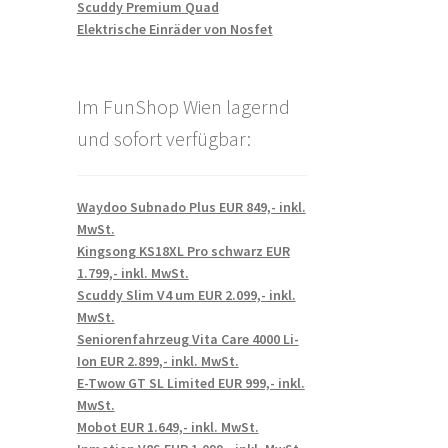
Scuddy Premium Quad
Elektrische Einräder von Nosfet
Im FunShop Wien lagernd
und sofort verfügbar:
Waydoo Subnado Plus EUR 849,- inkl.
MwSt.
Kingsong KS18XL Pro schwarz EUR
1.799,- inkl. MwSt.
Scuddy Slim V4 um EUR 2.099,- inkl.
MwSt.
Seniorenfahrzeug Vita Care 4000 Li-
Ion EUR 2.899,- inkl. MwSt.
E-Twow GT SL Limited EUR 999,- inkl.
MwSt.
Mobot EUR 1.649,- inkl. MwSt.