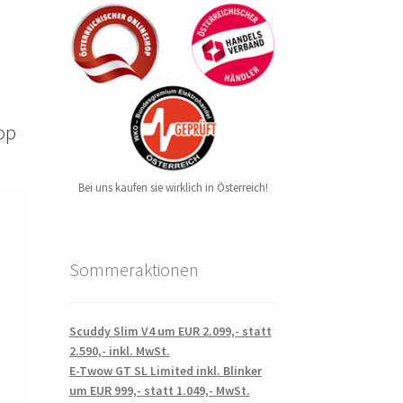
op
Bei uns kaufen sie wirklich in Österreich!
Sommeraktionen
Scuddy Slim V4 um EUR 2.099,- statt
2.590,- inkl. MwSt.
E-Twow GT SL Limited inkl. Blinker
um EUR 999,- statt 1.049,- MwSt.