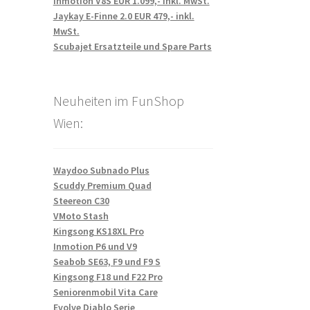
Inmotion V8S EUR 1.099,- inkl. MwSt.
Jaykay E-Finne 2.0 EUR 479,- inkl.
MwSt.
Scubajet Ersatzteile und Spare Parts
Neuheiten im FunShop
Wien:
Waydoo Subnado Plus
Scuddy Premium Quad
Steereon C30
VMoto Stash
Kingsong KS18XL Pro
Inmotion P6 und V9
Seabob SE63, F9 und F9 S
Kingsong F18 und F22 Pro
Seniorenmobil Vita Care
Evolve Diablo Serie