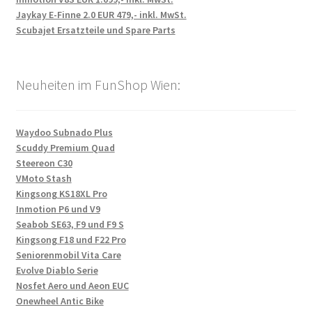
Jaykay E-Finne 2.0 EUR 479,- inkl. MwSt.
Scubajet Ersatzteile und Spare Parts
Neuheiten im FunShop Wien:
Waydoo Subnado Plus
Scuddy Premium Quad
Steereon C30
VMoto Stash
Kingsong KS18XL Pro
Inmotion P6 und V9
Seabob SE63, F9 und F9 S
Kingsong F18 und F22 Pro
Seniorenmobil Vita Care
Evolve Diablo Serie
Nosfet Aero und Aeon EUC
Onewheel Antic Bike