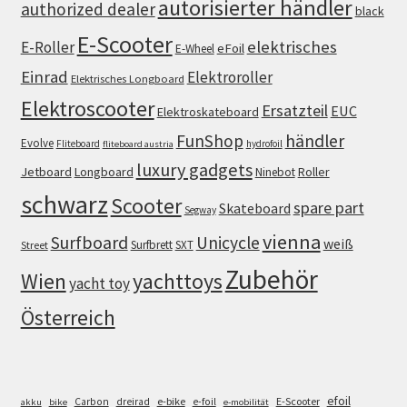
autorisierter händler
authorized dealer
black
E-Scooter
elektrisches
E-Roller
eFoil
E-Wheel
Einrad
Elektroroller
Elektrisches Longboard
Elektroscooter
Ersatzteil
EUC
Elektroskateboard
FunShop
händler
Evolve
Fliteboard
hydrofoil
fliteboard austria
luxury gadgets
Jetboard
Longboard
Roller
Ninebot
schwarz
Scooter
spare part
Skateboard
Segway
vienna
Surfboard
Unicycle
weiß
Surfbrett
SXT
Street
Zubehör
Wien
yachttoys
yacht toy
Österreich
efoil
e-bike
E-Scooter
Carbon
dreirad
e-foil
akku
bike
e-mobilität