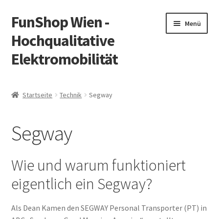
FunShop Wien -
Zur
Zum
Menü
Navigation
Inhalt
Hochqualitative
springen
springen
Elektromobilität
Unterm
Zum Onlineshop
öffnen
Startseite
Technik
Segway
Unterm
Informationen zur Rechtslage in Österreich
öffnen
Segway
Unterm
Vorsicht Internetbetrug
öffnen
Unterm
Über FunShop
Wie und warum funktioniert
öffnen
eigentlich ein Segway?
Impressum
Als Dean Kamen den SEGWAY Personal Transporter (PT) in
Zum Onlineshop in der Web Version