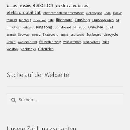
elektrisch
Einrad
Elektrisches Einrad
electric
elektromobilität
euc
elektromobilität am wasser
Evolve
elektroquad
FunShop
fliteboard
fahrrad
fahrzeug
flite
FunShop Wien
Firewheel
GT
Kingsong
Onewheel
Ninebot
Inmotion
Longboard
quad
jetboard
Unicycle
Segway
Surfboard
Skateboard
sup board
schnee
serie 2
spass
wassersport
urban
Wasserfahrzeug
Wien
wasserfahrrad
weihnachten
Österreich
yachttoys
yachttoy
Suche auf der Webseite
Suchen
nach:
Unsere Zahlungsvarianten