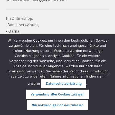
Im Onlineshop:
-Banküberweisung
-Klarna
-Paypal
Wir verwenden Cookies, um ihnen den bestmöglichen Service
zu gewährleisten. Für eine technisch uneingeschränkte und
Bei Abholung in der Übungshalle:
sichere Nutzung unserer Webseite werden notwendige
Cookies eingesetzt. Analyse Cookies, für die weitere
-Bar- und Bankomatzahlung
Verbesserung der Webseite, und Marketing Cookies, für die
-Paypal
Anzeige individueller Angebote, werden nur nach Ihrer
-Apple Pay
Einwilligung verwendet. Sie haben das Recht diese Einwilligung
-Google Pay
jederzeit zu widerrufen. Nähere Informationen finden sie in
-SEPA Echtzeitüberweisung
unserer
Datenschutzerklärung
.
-Mastercard
Verwendung aller Cookies zulassen
-Visa
0
Nur notwendige Cookies zulassen
Auf Anfrage bieten wir bei Bestellungen größer EUR
Suche
Suche
2.000,- auch Bezahlung mit Bitcoin und Etherium an