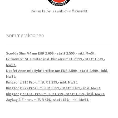
Bei uns kaufen sie wirklich in Österreich!
Sommeraktionen
Scuddy Slim V4 um EUR 2.099,- statt 2.590,- inkl. MwSt.
E-Twow GT SL Limited inkl. Blinker um EUR 999,- statt 1.049,-
MwSt.
Nosfet Aeon mit Hybridreifen um EUR 2.599,- statt 2.699,- inkl.
MwSt.
Kingsong S19 Pro um EUR 2.299,- inkl. MwSt.
Kingsong S22 Pro+ um EUR 3.399,- statt 3.499,- inkl. MwSt.
Kingsong KS18XL Pro um EUR 1.799,- statt 1.899,- inkl. MwSt.
Jaykay E-Finne um EUR 479,- statt 699,- inkl. MwSt.