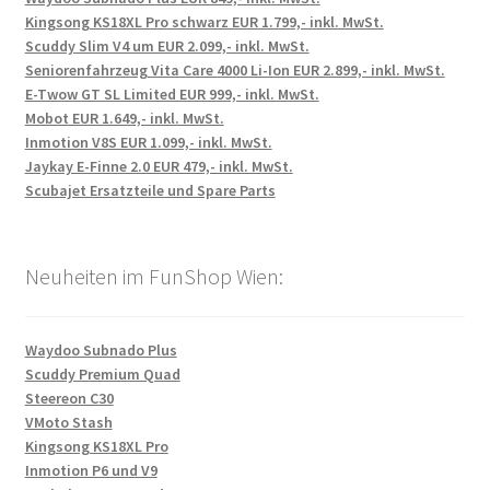
Kingsong KS18XL Pro schwarz EUR 1.799,- inkl. MwSt.
Scuddy Slim V4 um EUR 2.099,- inkl. MwSt.
Seniorenfahrzeug Vita Care 4000 Li-Ion EUR 2.899,- inkl. MwSt.
E-Twow GT SL Limited EUR 999,- inkl. MwSt.
Mobot EUR 1.649,- inkl. MwSt.
Inmotion V8S EUR 1.099,- inkl. MwSt.
Jaykay E-Finne 2.0 EUR 479,- inkl. MwSt.
Scubajet Ersatzteile und Spare Parts
Neuheiten im FunShop Wien:
Waydoo Subnado Plus
Scuddy Premium Quad
Steereon C30
VMoto Stash
Kingsong KS18XL Pro
Inmotion P6 und V9