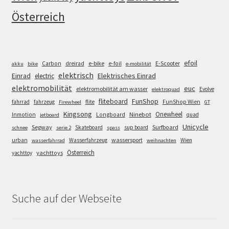
Österreich
efoil
e-bike
E-Scooter
Carbon
dreirad
e-foil
akku
bike
e-mobilität
elektrisch
Einrad
Elektrisches Einrad
electric
elektromobilität
euc
elektromobilität am wasser
Evolve
elektroquad
FunShop
fliteboard
fahrrad
fahrzeug
flite
FunShop Wien
Firewheel
GT
Kingsong
Onewheel
Ninebot
Inmotion
Longboard
quad
jetboard
Unicycle
Segway
Surfboard
Skateboard
sup board
schnee
serie 2
spass
wassersport
urban
Wasserfahrzeug
Wien
wasserfahrrad
weihnachten
Österreich
yachttoys
yachttoy
Suche auf der Webseite