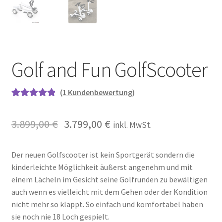
Golf and Fun GolfScooter
(
1
Kundenbewertung)
Bewertet mit
1
5.00
von 5,
3.899,00
€
3.799,00
€
inkl. MwSt.
basierend auf
Kundenbewe
rtung
Der neuen Golfscooter ist kein Sportgerät sondern die
kinderleichte Möglichkeit äußerst angenehm und mit
einem Lächeln im Gesicht seine Golfrunden zu bewältigen
auch wenn es vielleicht mit dem Gehen oder der Kondition
nicht mehr so klappt. So einfach und komfortabel haben
sie noch nie 18 Loch gespielt.