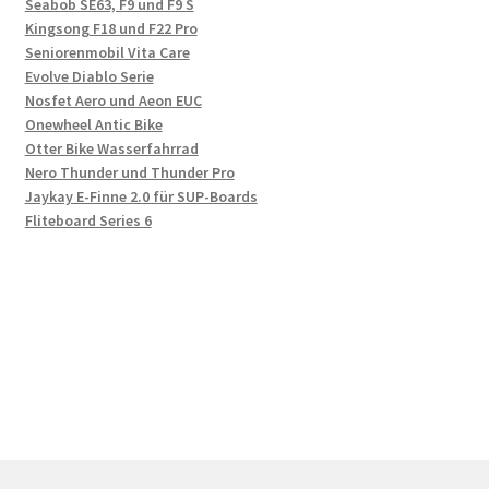
Seabob SE63, F9 und F9 S
Kingsong F18 und F22 Pro
Seniorenmobil Vita Care
Evolve Diablo Serie
Nosfet Aero und Aeon EUC
Onewheel Antic Bike
Otter Bike Wasserfahrrad
Nero Thunder und Thunder Pro
Jaykay E-Finne 2.0 für SUP-Boards
Fliteboard Series 6