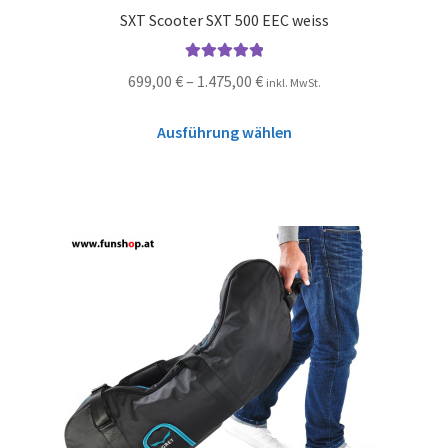
SXT Scooter SXT 500 EEC weiss
Bewertet mit
699,00
€
–
1.475,00
€
inkl. MwSt.
5.00
von 5
Ausführung wählen