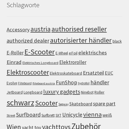
Schlagworte
authorised reseller
austria
Accessory
autorisierter händler
authorized dealer
black
E-Scooter
elektrisches
E-Roller
eFoil
E-Wheel
Einrad
Elektroroller
Elektrisches Longboard
Elektroscooter
Ersatzteil
EUC
Elektroskateboard
FunShop
händler
Evolve
Fliteboard
hydrofoil
fliteboard austria
luxury gadgets
Jetboard
Longboard
Roller
Ninebot
schwarz
Scooter
spare part
Skateboard
Segway
vienna
Surfboard
Unicycle
weiß
Surfbrett
SXT
Street
Zubehör
Wien
yachttoys
yacht toy