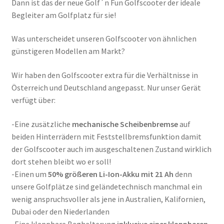
Dann ist das der neue Golf´n Fun Golfscooter der ideale
Begleiter am Golfplatz für sie!
Was unterscheidet unseren Golfscooter von ähnlichen
günstigeren Modellen am Markt?
Wir haben den Golfscooter extra für die Verhältnisse in
Österreich und Deutschland angepasst. Nur unser Gerät
verfügt über:
-Eine zusätzliche
mechanische Scheibenbremse
auf
beiden Hinterrädern mit Feststellbremsfunktion damit
der Golfscooter auch im ausgeschaltenen Zustand wirklich
dort stehen bleibt wo er soll!
-Einen um
50% größeren Li-Ion-Akku mit 21 Ah
denn
unsere Golfplätze sind geländetechnisch manchmal ein
wenig anspruchsvoller als jene in Australien, Kalifornien,
Dubai oder den Niederlanden
-Eine klappbare Baghalterung
inklusive einer klappbaren