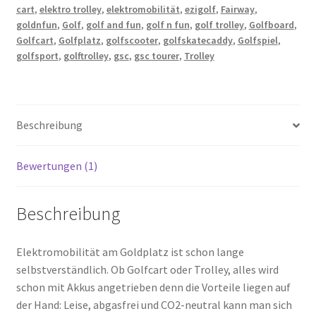
cart
,
elektro trolley
,
elektromobilität
,
ezigolf
,
Fairway
,
goldnfun
,
Golf
,
golf and fun
,
golf n fun
,
golf trolley
,
Golfboard
,
Golfcart
,
Golfplatz
,
golfscooter
,
golfskatecaddy
,
Golfspiel
,
golfsport
,
golftrolley
,
gsc
,
gsc tourer
,
Trolley
Beschreibung
Bewertungen (1)
Beschreibung
Elektromobilität am Goldplatz ist schon lange
selbstverständlich. Ob Golfcart oder Trolley, alles wird
schon mit Akkus angetrieben denn die Vorteile liegen auf
der Hand: Leise, abgasfrei und CO2-neutral kann man sich