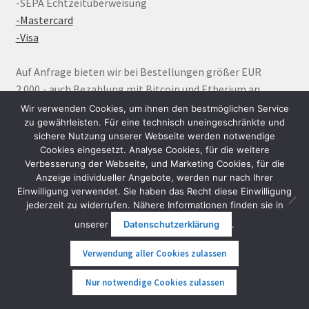
-SEPA Echtzeitüberweisung
-Mastercard
-Visa
Auf Anfrage bieten wir bei Bestellungen größer EUR
2.000,- auch Bezahlung mit Bitcoin und Etherium an
Wir verwenden Cookies, um ihnen den bestmöglichen Service
zu gewährleisten. Für eine technisch uneingeschränkte und
sichere Nutzung unserer Webseite werden notwendige
Instagram
Google Link zum FunShop Wien
YouTube
Facebook
Cookies eingesetzt. Analyse Cookies, für die weitere
Verbesserung der Webseite, und Marketing Cookies, für die
Anzeige individueller Angebote, werden nur nach Ihrer
Einwilligung verwendet. Sie haben das Recht diese Einwilligung
jederzeit zu widerrufen. Nähere Informationen finden sie in
FunShop Kundenbewertungen
unserer
Datenschutzerklärung
.
Verwendung aller Cookies zulassen
0
Nur notwendige Cookies zulassen
Suche
Suche