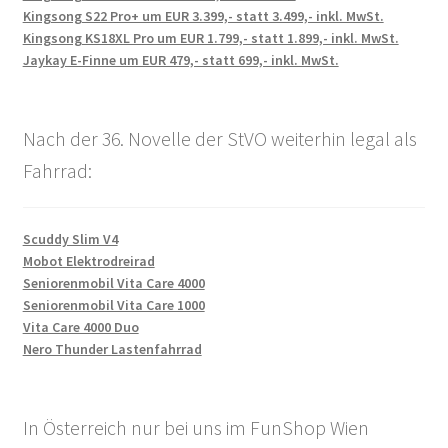
Kingsong S22 Pro+ um EUR 3.399,- statt 3.499,- inkl. MwSt.
Kingsong KS18XL Pro um EUR 1.799,- statt 1.899,- inkl. MwSt.
Jaykay E-Finne um EUR 479,- statt 699,- inkl. MwSt.
Nach der 36. Novelle der StVO weiterhin legal als
Fahrrad:
Scuddy Slim V4
Mobot Elektrodreirad
Seniorenmobil Vita Care 4000
Seniorenmobil Vita Care 1000
Vita Care 4000 Duo
Nero Thunder Lastenfahrrad
In Österreich nur bei uns im FunShop Wien