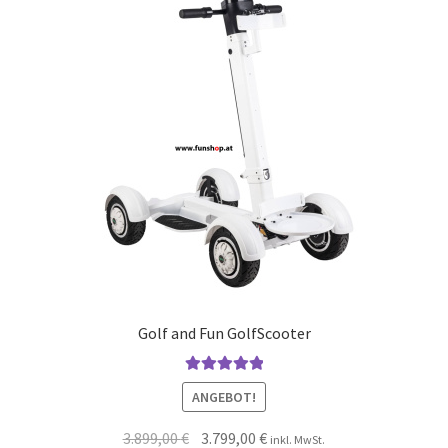
Golf and Fun GolfScooter
Bewertet mit
ANGEBOT!
5.00
von 5
3.899,00
€
3.799,00
€
inkl. MwSt.