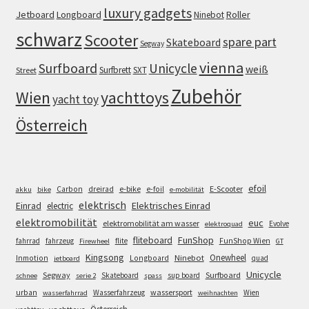
luxury gadgets
Jetboard
Longboard
Roller
Ninebot
schwarz
Scooter
spare part
Skateboard
Segway
vienna
Surfboard
Unicycle
weiß
Surfbrett
SXT
Street
Zubehör
Wien
yachttoys
yacht toy
Österreich
efoil
e-bike
E-Scooter
Carbon
dreirad
e-foil
akku
bike
e-mobilität
elektrisch
Einrad
Elektrisches Einrad
electric
elektromobilität
euc
elektromobilität am wasser
Evolve
elektroquad
FunShop
fliteboard
fahrrad
fahrzeug
flite
FunShop Wien
Firewheel
GT
Kingsong
Onewheel
Ninebot
Inmotion
Longboard
quad
jetboard
Unicycle
Segway
Surfboard
Skateboard
sup board
schnee
serie 2
spass
wassersport
urban
Wasserfahrzeug
Wien
wasserfahrrad
weihnachten