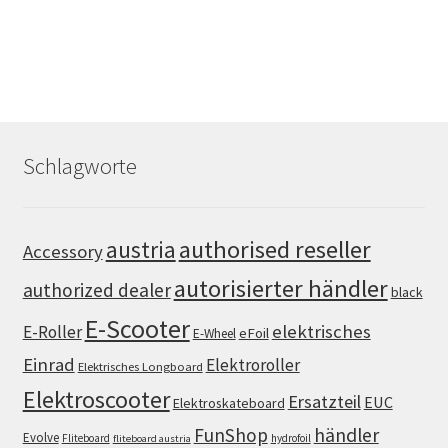
Schlagworte
authorised reseller
austria
Accessory
autorisierter händler
authorized dealer
black
E-Scooter
elektrisches
E-Roller
eFoil
E-Wheel
Einrad
Elektroroller
Elektrisches Longboard
Elektroscooter
Ersatzteil
EUC
Elektroskateboard
FunShop
händler
Evolve
Fliteboard
hydrofoil
fliteboard austria