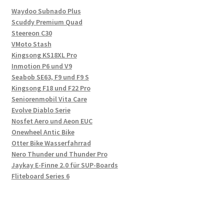
Waydoo Subnado Plus
Scuddy Premium Quad
Steereon C30
VMoto Stash
Kingsong KS18XL Pro
Inmotion P6 und V9
Seabob SE63, F9 und F9 S
Kingsong F18 und F22 Pro
Seniorenmobil Vita Care
Evolve Diablo Serie
Nosfet Aero und Aeon EUC
Onewheel Antic Bike
Otter Bike Wasserfahrrad
Nero Thunder und Thunder Pro
Jaykay E-Finne 2.0 für SUP-Boards
Fliteboard Series 6