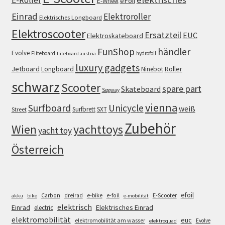
eFoil
E-Wheel
Einrad
Elektroroller
Elektrisches Longboard
Elektroscooter
Ersatzteil
EUC
Elektroskateboard
FunShop
händler
Evolve
Fliteboard
hydrofoil
fliteboard austria
luxury gadgets
Jetboard
Longboard
Roller
Ninebot
schwarz
Scooter
spare part
Skateboard
Segway
vienna
Surfboard
Unicycle
weiß
Surfbrett
SXT
Street
Zubehör
Wien
yachttoys
yacht toy
Österreich
efoil
e-bike
E-Scooter
Carbon
dreirad
e-foil
akku
bike
e-mobilität
elektrisch
Einrad
Elektrisches Einrad
electric
elektromobilität
euc
elektromobilität am wasser
Evolve
elektroquad