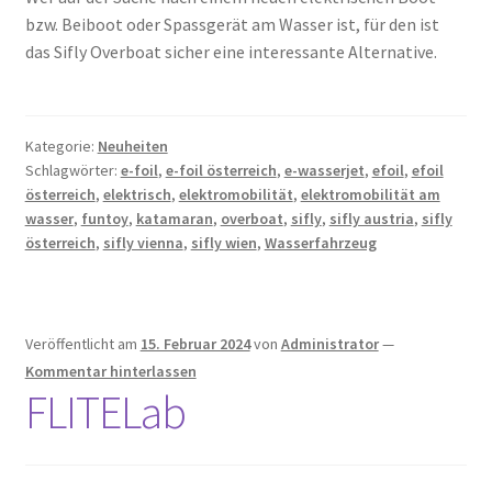
bzw. Beiboot oder Spassgerät am Wasser ist, für den ist
das Sifly Overboat sicher eine interessante Alternative.
Kategorie:
Neuheiten
Schlagwörter:
e-foil
,
e-foil österreich
,
e-wasserjet
,
efoil
,
efoil
österreich
,
elektrisch
,
elektromobilität
,
elektromobilität am
wasser
,
funtoy
,
katamaran
,
overboat
,
sifly
,
sifly austria
,
sifly
österreich
,
sifly vienna
,
sifly wien
,
Wasserfahrzeug
Veröffentlicht am
15. Februar 2024
von
Administrator
—
Kommentar hinterlassen
FLITELab