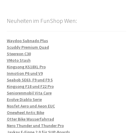
Neuheiten im FunShop Wien:
Waydoo Subnado Plus
Scuddy Premium Quad
Steereon C30
VMoto Stash
Kingsong KS18XL Pro
Inmotion P6 und V9
Seabob SE63, F9 und F9 S
Kingsong F18 und F22 Pro
Seniorenmobil Vita Care
Evolve Diablo Serie
Nosfet Aero und Aeon EUC
Onewheel Antic Bike
Otter Bike Wasserfahrrad
Nero Thunder und Thunder Pro
Jaykay E-Finne 2.0 für SUP-Boards