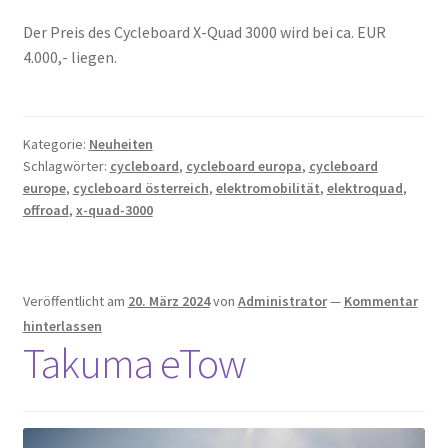
Der Preis des Cycleboard X-Quad 3000 wird bei ca. EUR
4.000,- liegen.
Kategorie:
Neuheiten
Schlagwörter:
cycleboard
,
cycleboard europa
,
cycleboard
europe
,
cycleboard österreich
,
elektromobilität
,
elektroquad
,
offroad
,
x-quad-3000
Veröffentlicht am
20. März 2024
von
Administrator
—
Kommentar
hinterlassen
Takuma eTow