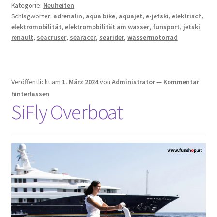
Kategorie:
Neuheiten
Schlagwörter:
adrenalin
,
aqua bike
,
aquajet
,
e-jetski
,
elektrisch
,
elektromobilität
,
elektromobilität am wasser
,
funsport
,
jetski
,
renault
,
seacruser
,
searacer
,
searider
,
wassermotorrad
Veröffentlicht am
1. März 2024
von
Administrator
—
Kommentar
hinterlassen
SiFly Overboat