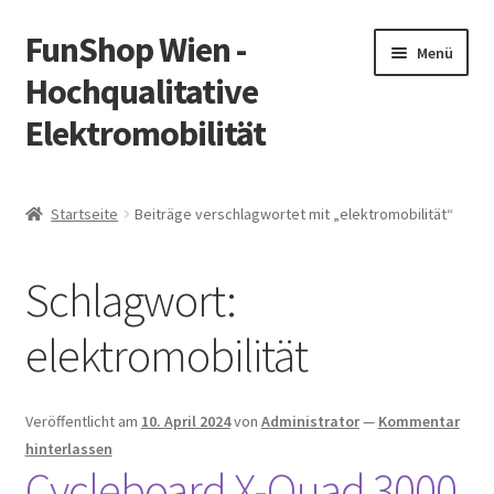
FunShop Wien -
Zur
Zum
Menü
Navigation
Inhalt
Hochqualitative
springen
springen
Elektromobilität
Unterm
Zum Onlineshop
öffnen
Startseite
Beiträge verschlagwortet mit „elektromobilität“
Unterm
Informationen zur Rechtslage in Österreich
öffnen
Schlagwort:
Unterm
Vorsicht Internetbetrug
öffnen
elektromobilität
Unterm
Über FunShop
öffnen
Impressum
Veröffentlicht am
10. April 2024
von
Administrator
—
Kommentar
hinterlassen
Cycleboard X-Quad 3000
Zum Onlineshop in der Web Version