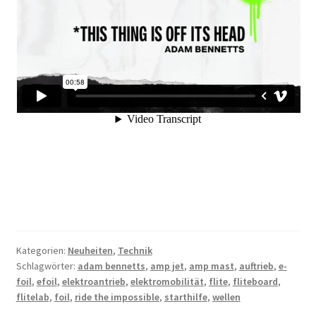
Kategorien:
Neuheiten
,
Technik
Schlagwörter:
adam bennetts
,
amp jet
,
amp mast
,
auftrieb
,
e-
foil
,
efoil
,
elektroantrieb
,
elektromobilität
,
flite
,
fliteboard
,
flitelab
,
foil
,
ride the impossible
,
starthilfe
,
wellen