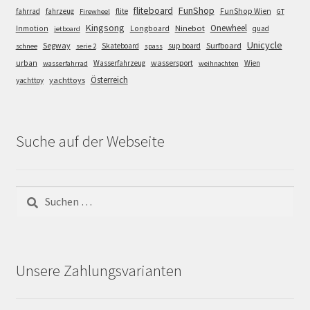
FunShop
fliteboard
fahrrad
fahrzeug
flite
FunShop Wien
Firewheel
GT
Kingsong
Onewheel
Ninebot
Inmotion
Longboard
quad
jetboard
Unicycle
Segway
Surfboard
Skateboard
sup board
schnee
serie 2
spass
wassersport
urban
Wasserfahrzeug
Wien
wasserfahrrad
weihnachten
Österreich
yachttoys
yachttoy
Suche auf der Webseite
Suchen
nach:
Unsere Zahlungsvarianten