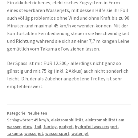
Ein akkubetriebenes, elektrisches Zugsystem in Form
eines steuerbaren Wasserjets, mit dessen Hilfe sie ihr Foil
auch völlig problemlos ohne Wind und ohne Kraft bis zu 90
Minuten und maximal 45 km/h verwenden können. Mit der
komfortablen Fernbedienung steuern sie Geschwindigkeit
und Richtung während sie sich an einer 7,7 m kangen Leine
gemütlich vom Takuma eTow ziehen lassen.
Der Spass ist mit EUR 12.200,- allerdings nicht ganz so
günstig und mit 75 kg (inkl. 2 Akkus) auch nicht sonderlich
leicht. D.h. der als Zubehör angebotene Trolley ist sehr
empfehlenswert.
Kategorie:
Neuheiten
Schlagwörter:
45 km/h
,
elektromobilität
,
elektromobilität am
wasser
,
etow
,
foil
,
funtoy
,
gadget
,
hydrofoil wassersport
,
takuma
,
wasserjet
,
wassersport
,
water jet