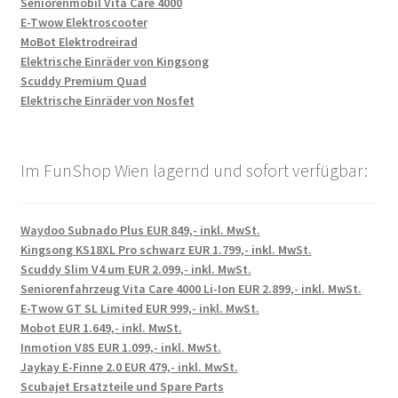
Seniorenmobil Vita Care 4000
E-Twow Elektroscooter
MoBot Elektrodreirad
Elektrische Einräder von Kingsong
Scuddy Premium Quad
Elektrische Einräder von Nosfet
Im FunShop Wien lagernd und sofort verfügbar:
Waydoo Subnado Plus EUR 849,- inkl. MwSt.
Kingsong KS18XL Pro schwarz EUR 1.799,- inkl. MwSt.
Scuddy Slim V4 um EUR 2.099,- inkl. MwSt.
Seniorenfahrzeug Vita Care 4000 Li-Ion EUR 2.899,- inkl. MwSt.
E-Twow GT SL Limited EUR 999,- inkl. MwSt.
Mobot EUR 1.649,- inkl. MwSt.
Inmotion V8S EUR 1.099,- inkl. MwSt.
Jaykay E-Finne 2.0 EUR 479,- inkl. MwSt.
Scubajet Ersatzteile und Spare Parts