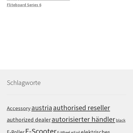
Fliteboard Series 6
Schlagworte
authorised reseller
austria
Accessory
autorisierter händler
authorized dealer
black
E-Scooter
elektrisches
E-Roller
eFoil
E-Wheel