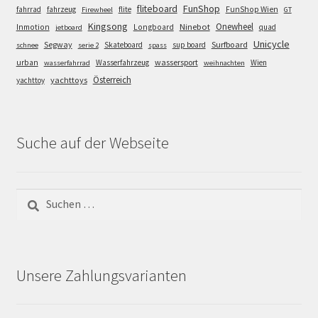
FunShop
fliteboard
fahrrad
fahrzeug
flite
FunShop Wien
Firewheel
GT
Kingsong
Onewheel
Ninebot
Inmotion
Longboard
quad
jetboard
Unicycle
Segway
Surfboard
Skateboard
sup board
schnee
serie 2
spass
wassersport
urban
Wasserfahrzeug
Wien
wasserfahrrad
weihnachten
Österreich
yachttoys
yachttoy
Suche auf der Webseite
Suchen
nach:
Unsere Zahlungsvarianten