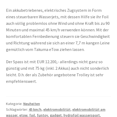
Ein akkubetriebenes, elektrisches Zugsystem in Form
eines steuerbaren Wasserjets, mit dessen Hilfe sie ihr Foil
auch völlig problemlos ohne Wind und ohne Kraft bis zu 90
Minuten und maximal 45 km/h verwenden können. Mit der
komfortablen Fernbedienung steuern sie Geschwindigkeit
und Richtung während sie sich an einer 7,7 m kangen Leine
gemütlich vom Takuma eTow ziehen lassen.
Der Spass ist mit EUR 12.200,- allerdings nicht ganz so
günstig und mit 75 kg (inkl. 2 Akkus) auch nicht sonderlich
leicht. D.h. der als Zubehör angebotene Trolley ist sehr
empfehlenswert.
Kategorie:
Neuheiten
Schlagwörter:
45 km/h
,
elektromobilität
,
elektromobilität am
wasser
,
etow
,
foil
,
funtoy
,
gadget
,
hydrofoil wassersport
,