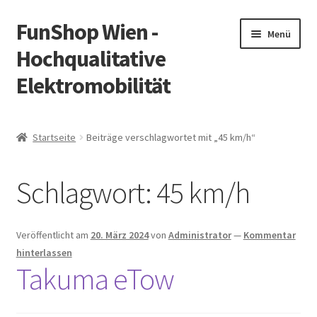
FunShop Wien -
Zur
Zum
Menü
Navigation
Inhalt
Hochqualitative
springen
springen
Elektromobilität
Unterm
Zum Onlineshop
öffnen
Startseite
Beiträge verschlagwortet mit „45 km/h“
Unterm
Informationen zur Rechtslage in Österreich
öffnen
Schlagwort:
45 km/h
Unterm
Vorsicht Internetbetrug
öffnen
Unterm
Über FunShop
Veröffentlicht am
20. März 2024
von
Administrator
—
Kommentar
öffnen
hinterlassen
Impressum
Takuma eTow
Zum Onlineshop in der Web Version