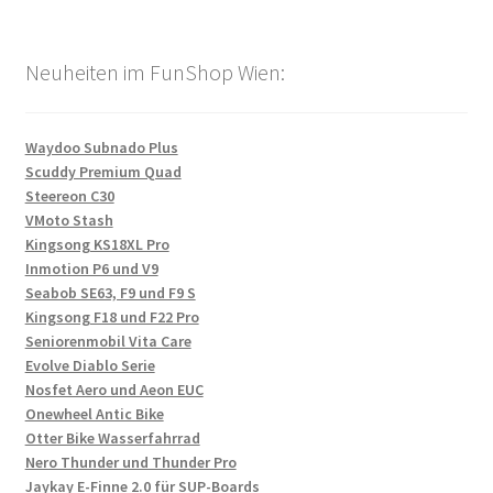
Neuheiten im FunShop Wien:
Waydoo Subnado Plus
Scuddy Premium Quad
Steereon C30
VMoto Stash
Kingsong KS18XL Pro
Inmotion P6 und V9
Seabob SE63, F9 und F9 S
Kingsong F18 und F22 Pro
Seniorenmobil Vita Care
Evolve Diablo Serie
Nosfet Aero und Aeon EUC
Onewheel Antic Bike
Otter Bike Wasserfahrrad
Nero Thunder und Thunder Pro
Jaykay E-Finne 2.0 für SUP-Boards