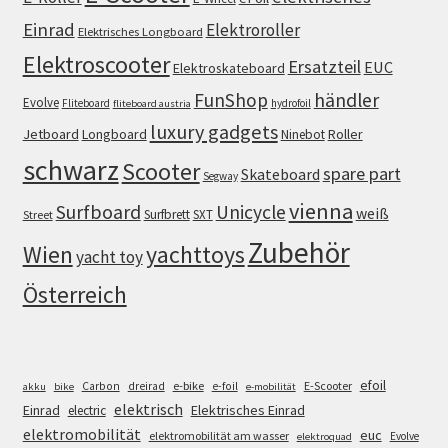
Einrad
Elektroroller
Elektrisches Longboard
Elektroscooter
Ersatzteil
EUC
Elektroskateboard
FunShop
händler
Evolve
Fliteboard
hydrofoil
fliteboard austria
luxury gadgets
Jetboard
Longboard
Roller
Ninebot
schwarz
Scooter
spare part
Skateboard
Segway
vienna
Surfboard
Unicycle
weiß
Surfbrett
SXT
Street
Zubehör
Wien
yachttoys
yacht toy
Österreich
efoil
e-bike
E-Scooter
Carbon
dreirad
e-foil
akku
bike
e-mobilität
elektrisch
Einrad
Elektrisches Einrad
electric
elektromobilität
euc
elektromobilität am wasser
Evolve
elektroquad