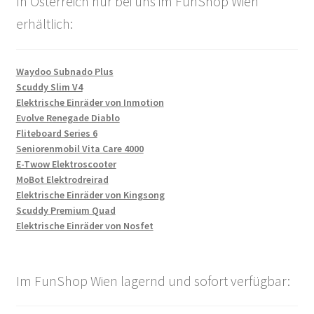
In Österreich nur bei uns im FunShop Wien
erhältlich:
Waydoo Subnado Plus
Scuddy Slim V4
Elektrische Einräder von Inmotion
Evolve Renegade Diablo
Fliteboard Series 6
Seniorenmobil Vita Care 4000
E-Twow Elektroscooter
MoBot Elektrodreirad
Elektrische Einräder von Kingsong
Scuddy Premium Quad
Elektrische Einräder von Nosfet
Im FunShop Wien lagernd und sofort verfügbar: