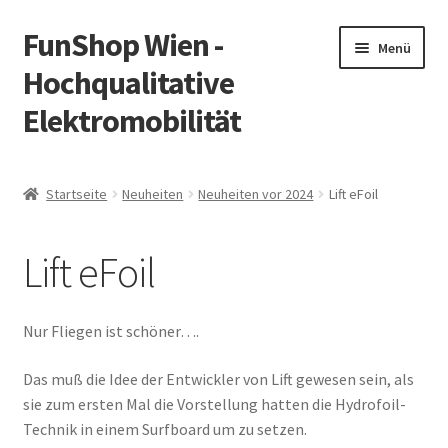
FunShop Wien -
Zur
Zum
Menü
Navigation
Inhalt
Hochqualitative
springen
springen
Elektromobilität
Unterm
Zum Onlineshop
öffnen
Startseite
Neuheiten
Neuheiten vor 2024
Lift eFoil
Unterm
Informationen zur Rechtslage in Österreich
öffnen
Lift eFoil
Unterm
Vorsicht Internetbetrug
öffnen
Unterm
Über FunShop
Nur Fliegen ist schöner….
öffnen
Impressum
Das muß die Idee der Entwickler von Lift gewesen sein, als
sie zum ersten Mal die Vorstellung hatten die Hydrofoil-
Technik in einem Surfboard um zu setzen.
Zum Onlineshop in der Web Version