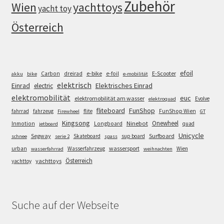
Zubehör
Wien
yachttoys
yacht toy
Österreich
efoil
e-bike
E-Scooter
Carbon
dreirad
e-foil
akku
bike
e-mobilität
elektrisch
Einrad
Elektrisches Einrad
electric
elektromobilität
euc
elektromobilität am wasser
Evolve
elektroquad
FunShop
fliteboard
fahrrad
fahrzeug
flite
FunShop Wien
Firewheel
GT
Kingsong
Onewheel
Ninebot
Inmotion
Longboard
quad
jetboard
Unicycle
Segway
Surfboard
Skateboard
sup board
schnee
serie 2
spass
wassersport
urban
Wasserfahrzeug
Wien
wasserfahrrad
weihnachten
Österreich
yachttoys
yachttoy
Suche auf der Webseite