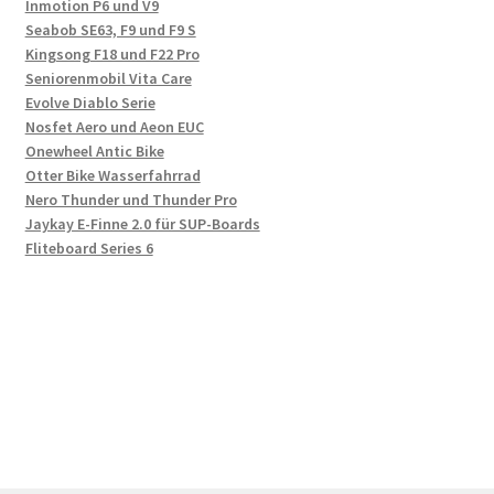
Inmotion P6 und V9
Seabob SE63, F9 und F9 S
Kingsong F18 und F22 Pro
Seniorenmobil Vita Care
Evolve Diablo Serie
Nosfet Aero und Aeon EUC
Onewheel Antic Bike
Otter Bike Wasserfahrrad
Nero Thunder und Thunder Pro
Jaykay E-Finne 2.0 für SUP-Boards
Fliteboard Series 6