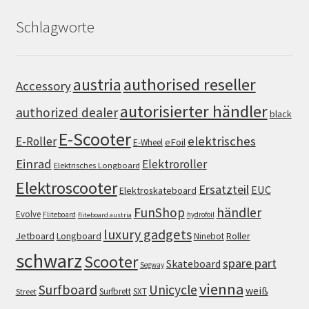
Schlagworte
authorised reseller
austria
Accessory
autorisierter händler
authorized dealer
black
E-Scooter
elektrisches
E-Roller
eFoil
E-Wheel
Einrad
Elektroroller
Elektrisches Longboard
Elektroscooter
Ersatzteil
EUC
Elektroskateboard
FunShop
händler
Evolve
Fliteboard
hydrofoil
fliteboard austria
luxury gadgets
Jetboard
Longboard
Roller
Ninebot
schwarz
Scooter
spare part
Skateboard
Segway
vienna
Surfboard
Unicycle
weiß
Surfbrett
SXT
Street