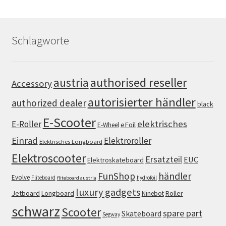
Schlagworte
authorised reseller
austria
Accessory
autorisierter händler
authorized dealer
black
E-Scooter
elektrisches
E-Roller
eFoil
E-Wheel
Einrad
Elektroroller
Elektrisches Longboard
Elektroscooter
Ersatzteil
EUC
Elektroskateboard
FunShop
händler
Evolve
Fliteboard
hydrofoil
fliteboard austria
luxury gadgets
Jetboard
Longboard
Roller
Ninebot
schwarz
Scooter
spare part
Skateboard
Segway