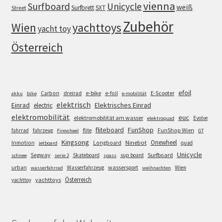
vienna
Surfboard
Unicycle
weiß
Surfbrett
SXT
Street
Zubehör
Wien
yachttoys
yacht toy
Österreich
efoil
e-bike
E-Scooter
Carbon
dreirad
e-foil
akku
bike
e-mobilität
elektrisch
Einrad
Elektrisches Einrad
electric
elektromobilität
euc
elektromobilität am wasser
Evolve
elektroquad
FunShop
fliteboard
fahrrad
fahrzeug
flite
FunShop Wien
Firewheel
GT
Kingsong
Onewheel
Ninebot
Inmotion
Longboard
quad
jetboard
Unicycle
Segway
Surfboard
Skateboard
sup board
schnee
serie 2
spass
wassersport
urban
Wasserfahrzeug
Wien
wasserfahrrad
weihnachten
Österreich
yachttoys
yachttoy