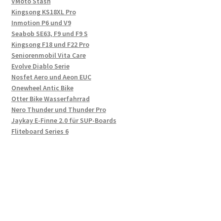
VMoto Stash
Kingsong KS18XL Pro
Inmotion P6 und V9
Seabob SE63, F9 und F9 S
Kingsong F18 und F22 Pro
Seniorenmobil Vita Care
Evolve Diablo Serie
Nosfet Aero und Aeon EUC
Onewheel Antic Bike
Otter Bike Wasserfahrrad
Nero Thunder und Thunder Pro
Jaykay E-Finne 2.0 für SUP-Boards
Fliteboard Series 6