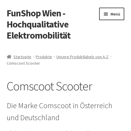
FunShop Wien -
Zur
Zum
Menü
Navigation
Inhalt
Hochqualitative
springen
springen
Elektromobilität
Unterm
Zum Onlineshop
öffnen
Startseite
Produkte
Unsere Produktlabels von A-Z
Unterm
Comscoot Scooter
Informationen zur Rechtslage in Österreich
öffnen
Unterm
Vorsicht Internetbetrug
Comscoot Scooter
öffnen
Unterm
Über FunShop
öffnen
Die Marke Comscoot in Österreich
Impressum
und Deutschland
Zum Onlineshop in der Web Version