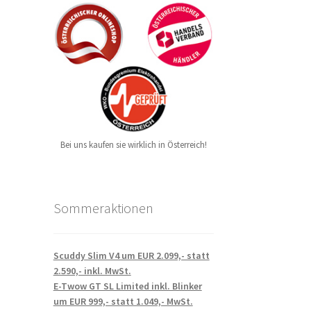
Bei uns kaufen sie wirklich in Österreich!
Sommeraktionen
Scuddy Slim V4 um EUR 2.099,- statt
2.590,- inkl. MwSt.
E-Twow GT SL Limited inkl. Blinker
um EUR 999,- statt 1.049,- MwSt.