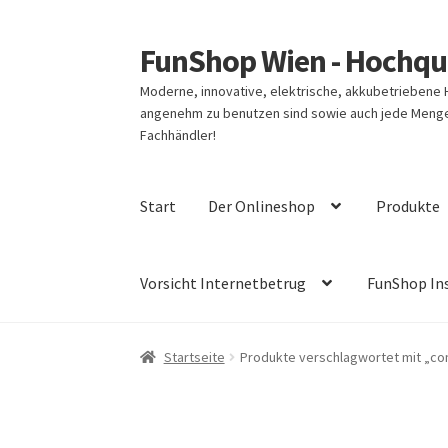
FunShop Wien - Hochqua
Zur
Zum
Navigation
Inhalt
Moderne, innovative, elektrische, akkubetriebene
springen
springen
angenehm zu benutzen sind sowie auch jede Menge 
Fachhändler!
Start
Der Onlineshop
Produkte
Vorsicht Internetbetrug
FunShop In
Startseite
Produkte verschlagwortet mit „c