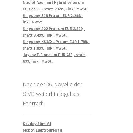
Nosfet Aeon mit Hybridreifen um
EUR 2.599,- statt 2.699,- inkl. MwSt.
Kingsong S19 Pro um EUR 2.299,-
inkl. MwSt.
Kingsong S22 Pro+ um EUR 3.399,-
statt 3.499,- inkl. MwSt.
Kingsong KS18XL Pro um EUR 1.799,-
statt 1.899,- inkl. MwSt.
Jaykay E-Finne um EUR 479,- statt
699,- inkl. MwSt.
Nach der 36. Novelle der
StVO weiterhin legal als
Fahrrad:
Scuddy Slim V4
Mobot Elektrodreirad