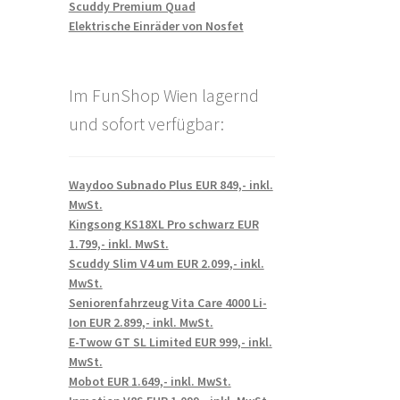
Scuddy Premium Quad
Elektrische Einräder von Nosfet
Im FunShop Wien lagernd
und sofort verfügbar:
Waydoo Subnado Plus EUR 849,- inkl.
MwSt.
Kingsong KS18XL Pro schwarz EUR
1.799,- inkl. MwSt.
Scuddy Slim V4 um EUR 2.099,- inkl.
MwSt.
Seniorenfahrzeug Vita Care 4000 Li-
Ion EUR 2.899,- inkl. MwSt.
E-Twow GT SL Limited EUR 999,- inkl.
MwSt.
Mobot EUR 1.649,- inkl. MwSt.