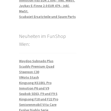
Inmotion V8S EUR 1.099,- inkl. MwSt.
Jaykay E-Finne 2.0 EUR 479,- inkl.
MwSt.
Scubajet Ersatzteile und Spare Parts
Neuheiten im FunShop
Wien:
Waydoo Subnado Plus
Scuddy Premium Quad
Steereon C30
VMoto Stash
Kingsong KS18XL Pro
Inmotion P6 und V9
Seabob SE63, F9 und F9 S
Kingsong F18 und F22 Pro
Seniorenmobil Vita Care
Evolve Diablo Serie