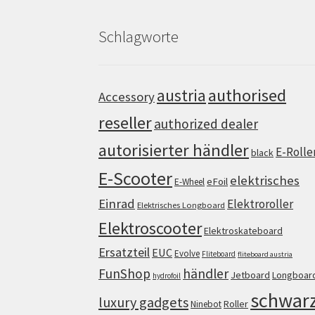
Schlagworte
authorised
austria
Accessory
reseller
authorized dealer
autorisierter händler
E-Rolle
black
E-Scooter
elektrisches
eFoil
E-Wheel
Einrad
Elektroroller
Elektrisches Longboard
Elektroscooter
Elektroskateboard
Ersatzteil
EUC
Evolve
Fliteboard
fliteboard austria
FunShop
händler
Jetboard
Longboar
hydrofoil
schwar
luxury gadgets
Roller
Ninebot