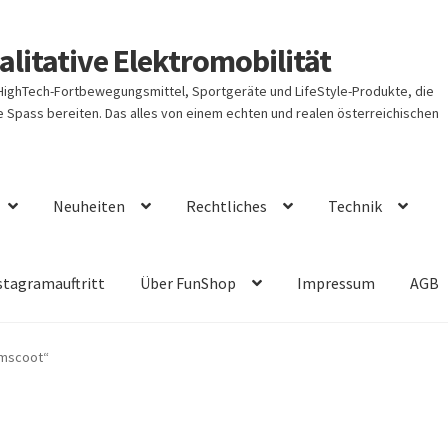
litative Elektromobilität
 HighTech-Fortbewegungsmittel, Sportgeräte und LifeStyle-Produkte, die
Spass bereiten. Das alles von einem echten und realen österreichischen
Neuheiten
Rechtliches
Technik
stagramauftritt
Über FunShop
Impressum
AGB
omscoot“