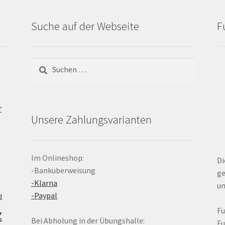
Suche auf der Webseite
F
Suchen
nach:
r
Unsere Zahlungsvarianten
Im Onlineshop:
Di
-Banküberweisung
ge
-Klarna
un
-Paypal
d
z
F
Bei Abholung in der Übungshalle:
F