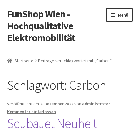
FunShop Wien -
Zur
Zum
Menü
Navigation
Inhalt
Hochqualitative
springen
springen
Elektromobilität
Unterm
Zum Onlineshop
öffnen
Startseite
Beiträge verschlagwortet mit „Carbon“
Unterm
Informationen zur Rechtslage in Österreich
öffnen
Schlagwort:
Carbon
Unterm
Vorsicht Internetbetrug
öffnen
Unterm
Über FunShop
Veröffentlicht am
2. Dezember 2022
von
Administrator
—
öffnen
Kommentar hinterlassen
Impressum
ScubaJet Neuheit
Zum Onlineshop in der Web Version