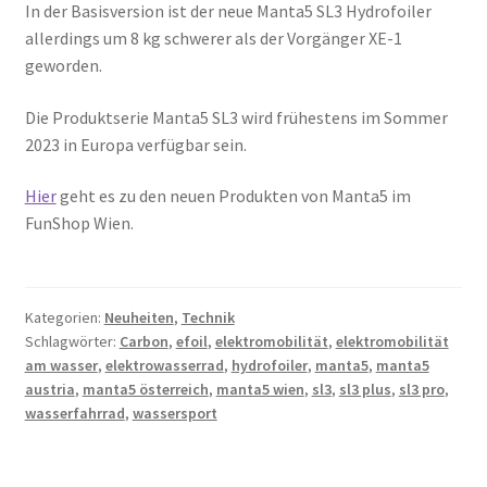
In der Basisversion ist der neue Manta5 SL3 Hydrofoiler
allerdings um 8 kg schwerer als der Vorgänger XE-1
geworden.
Die Produktserie Manta5 SL3 wird frühestens im Sommer
2023 in Europa verfügbar sein.
Hier
geht es zu den neuen Produkten von Manta5 im
FunShop Wien.
Kategorien:
Neuheiten
,
Technik
Schlagwörter:
Carbon
,
efoil
,
elektromobilität
,
elektromobilität
am wasser
,
elektrowasserrad
,
hydrofoiler
,
manta5
,
manta5
austria
,
manta5 österreich
,
manta5 wien
,
sl3
,
sl3 plus
,
sl3 pro
,
wasserfahrrad
,
wassersport