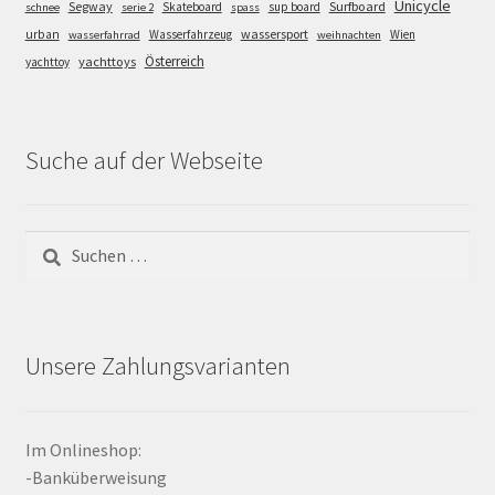
Unicycle
Segway
Surfboard
Skateboard
sup board
schnee
serie 2
spass
wassersport
urban
Wasserfahrzeug
Wien
wasserfahrrad
weihnachten
Österreich
yachttoys
yachttoy
Suche auf der Webseite
Suchen
nach:
Unsere Zahlungsvarianten
Im Onlineshop:
-Banküberweisung