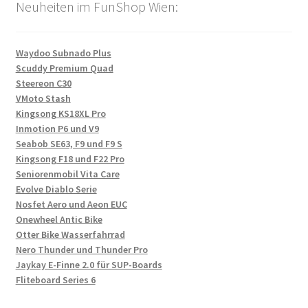
Neuheiten im FunShop Wien:
Waydoo Subnado Plus
Scuddy Premium Quad
Steereon C30
VMoto Stash
Kingsong KS18XL Pro
Inmotion P6 und V9
Seabob SE63, F9 und F9 S
Kingsong F18 und F22 Pro
Seniorenmobil Vita Care
Evolve Diablo Serie
Nosfet Aero und Aeon EUC
Onewheel Antic Bike
Otter Bike Wasserfahrrad
Nero Thunder und Thunder Pro
Jaykay E-Finne 2.0 für SUP-Boards
Fliteboard Series 6