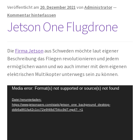
Veröffentlicht am
20. Dezember 2021
von
Administrator
—
Kommentar hinterlassen
Jetson One Flugdrone
Die
Firma Jetson
aus Schweden möchte laut eigener
Beschreibung das Fliegen revolutionieren und jedem
ermöglichen wann und wo auch immer mit dem eigenen
elektrischen Multikopter unterwegs sein zu können.
Video-
Media error: Format(s) not supported or source(s) not found
Player
Datei herunterladen:
https://www.jetsonaero.com/static/jetson_one_background_desktop-
ddb6a861fa42c1cc72e6f48d754cc9d7.mp4?_=1