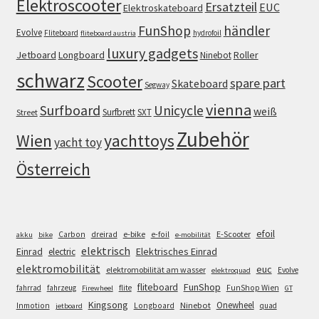
Elektroscooter
Ersatzteil
EUC
Elektroskateboard
FunShop
händler
Evolve
Fliteboard
hydrofoil
fliteboard austria
luxury gadgets
Jetboard
Longboard
Roller
Ninebot
schwarz
Scooter
spare part
Skateboard
Segway
vienna
Surfboard
Unicycle
weiß
Surfbrett
SXT
Street
Zubehör
Wien
yachttoys
yacht toy
Österreich
efoil
e-bike
E-Scooter
Carbon
dreirad
e-foil
akku
bike
e-mobilität
elektrisch
Einrad
Elektrisches Einrad
electric
elektromobilität
euc
elektromobilität am wasser
Evolve
elektroquad
FunShop
fliteboard
fahrrad
fahrzeug
flite
FunShop Wien
Firewheel
GT
Kingsong
Onewheel
Ninebot
Inmotion
Longboard
quad
jetboard