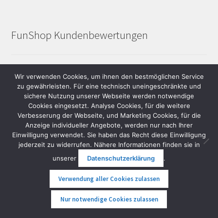
FunShop Kundenbewertungen
Wir verwenden Cookies, um ihnen den bestmöglichen Service
zu gewährleisten. Für eine technisch uneingeschränkte und
sichere Nutzung unserer Webseite werden notwendige
Cookies eingesetzt. Analyse Cookies, für die weitere
Verbesserung der Webseite, und Marketing Cookies, für die
Anzeige individueller Angebote, werden nur nach Ihrer
Einwilligung verwendet. Sie haben das Recht diese Einwilligung
jederzeit zu widerrufen. Nähere Informationen finden sie in
unserer
Datenschutzerklärung
.
Die aktuellen, echten und sicher nicht gekauften
Bewertungen unserer Kundinnen und Kunden auf die wir
Verwendung aller Cookies zulassen
sehr stolz sind:
0
Nur notwendige Cookies zulassen
Suche
Suche
FunShop
Google Bewertung: 4,8 von 5,0