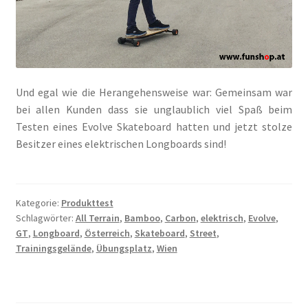
Und egal wie die Herangehensweise war: Gemeinsam war
bei allen Kunden dass sie unglaublich viel Spaß beim
Testen eines Evolve Skateboard hatten und jetzt stolze
Besitzer eines elektrischen Longboards sind!
Kategorie:
Produkttest
Schlagwörter:
All Terrain
,
Bamboo
,
Carbon
,
elektrisch
,
Evolve
,
GT
,
Longboard
,
Österreich
,
Skateboard
,
Street
,
Trainingsgelände
,
Übungsplatz
,
Wien