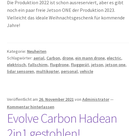
Die Produktion 2022 ist schon ausreserviert, aber es gibt
noch ein paar freie Jetson ONE der Produktion 2023.
Vielleicht das ideale Weihnachtsgeschenk für kommende
Jahre!
Kategorie:
Neuheiten
Schlagwörter:
aerial
,
Carbon
,
drone
,
ein mann drone
,
electric
,
elektrisch
,
fallschirm
,
flugdrone
,
fluggerät
,
jetson
,
jetson one
,
lidar sensoren
,
multikopter
,
personal
,
vehicle
Veröffentlicht am
26. November 2021
von
Administrator
—
Kommentar hinterlassen
Evolve Carbon Hadean
2in1 gestohlen!