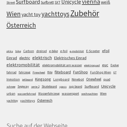
vienna
Surfboard
Unicycle
weiß
Surfbrett
SXT
Street
Zubehör
Wien
yachttoys
yacht toy
Österreich
efoil
e-bike
E-Scooter
Carbon
dreirad
e-foil
akku
bike
e-mobilität
elektrisch
Einrad
Elektrisches Einrad
electric
elektromobilität
euc
elektromobilität am wasser
Evolve
elektroquad
FunShop
fliteboard
fahrrad
fahrzeug
flite
FunShop Wien
Firewheel
GT
Kingsong
Onewheel
Ninebot
Inmotion
Longboard
quad
jetboard
Unicycle
Segway
Surfboard
Skateboard
sup board
schnee
serie 2
spass
wassersport
urban
Wasserfahrzeug
Wien
wasserfahrrad
weihnachten
Österreich
yachttoys
yachttoy
Suche auf der Webseite