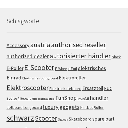
Schlagworte
authorised reseller
austria
Accessory
autorisierter händler
authorized dealer
black
E-Scooter
elektrisches
E-Roller
eFoil
E-Wheel
Einrad
Elektroroller
Elektrisches Longboard
Elektroscooter
Ersatzteil
EUC
Elektroskateboard
FunShop
händler
Evolve
Fliteboard
hydrofoil
fliteboard austria
luxury gadgets
Jetboard
Longboard
Roller
Ninebot
schwarz
Scooter
spare part
Skateboard
Segway