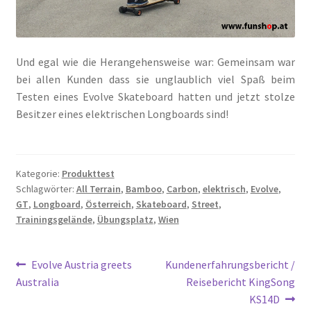
Und egal wie die Herangehensweise war: Gemeinsam war
bei allen Kunden dass sie unglaublich viel Spaß beim
Testen eines Evolve Skateboard hatten und jetzt stolze
Besitzer eines elektrischen Longboards sind!
Kategorie:
Produkttest
Schlagwörter:
All Terrain
,
Bamboo
,
Carbon
,
elektrisch
,
Evolve
,
GT
,
Longboard
,
Österreich
,
Skateboard
,
Street
,
Trainingsgelände
,
Übungsplatz
,
Wien
Beitragsnavigation
Vorheriger
Nächster
Evolve Austria greets
Kundenerfahrungsbericht /
Beitrag:
Beitrag:
Australia
Reisebericht KingSong
KS14D