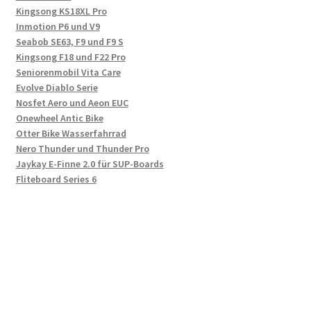
Kingsong KS18XL Pro
Inmotion P6 und V9
Seabob SE63, F9 und F9 S
Kingsong F18 und F22 Pro
Seniorenmobil Vita Care
Evolve Diablo Serie
Nosfet Aero und Aeon EUC
Onewheel Antic Bike
Otter Bike Wasserfahrrad
Nero Thunder und Thunder Pro
Jaykay E-Finne 2.0 für SUP-Boards
Fliteboard Series 6