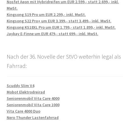
Nosfet Aeon mit Hybridreifen um EUR 2.599,- statt 2.699,- inkl.
MwSt.
Kingsong S19 Pro um EUR 2.299,- inkl. MwSt.
Kingsong S22 Pro+ um EUR 3.399,- statt 3.499,- inkl. MwSt.
Kingsong KS18XL Pro um EUR 1.799,- statt 1.899,- inkl. MwSt.
Jaykay E-Finne um EUR 479,- statt 699,- inkl. MwSt.
Nach der 36. Novelle der StVO weiterhin legal als
Fahrrad:
Scuddy Slim V4
Mobot Elektrodreirad
Seniorenmobil Vita Care 4000
Seniorenmobil Vita Care 1000
Vita Care 4000 Duo
Nero Thunder Lastenfahrrad