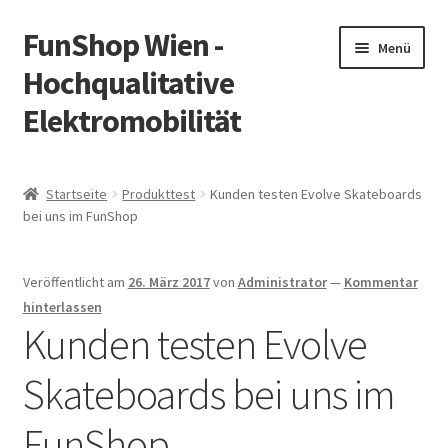
FunShop Wien -
Zur
Zum
Menü
Navigation
Inhalt
Hochqualitative
springen
springen
Elektromobilität
Unterm
Zum Onlineshop
öffnen
Startseite
Produkttest
Kunden testen Evolve Skateboards
Unterm
bei uns im FunShop
Informationen zur Rechtslage in Österreich
öffnen
Unterm
Vorsicht Internetbetrug
Veröffentlicht am
26. März 2017
von
Administrator
—
Kommentar
öffnen
hinterlassen
Unterm
Über FunShop
Kunden testen Evolve
öffnen
Skateboards bei uns im
Impressum
FunShop
Zum Onlineshop in der Web Version