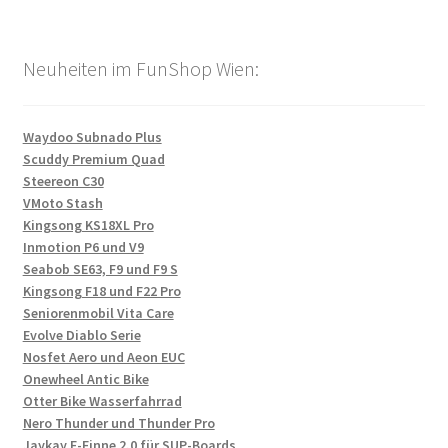
Neuheiten im FunShop Wien:
Waydoo Subnado Plus
Scuddy Premium Quad
Steereon C30
VMoto Stash
Kingsong KS18XL Pro
Inmotion P6 und V9
Seabob SE63, F9 und F9 S
Kingsong F18 und F22 Pro
Seniorenmobil Vita Care
Evolve Diablo Serie
Nosfet Aero und Aeon EUC
Onewheel Antic Bike
Otter Bike Wasserfahrrad
Nero Thunder und Thunder Pro
Jaykay E-Finne 2.0 für SUP-Boards