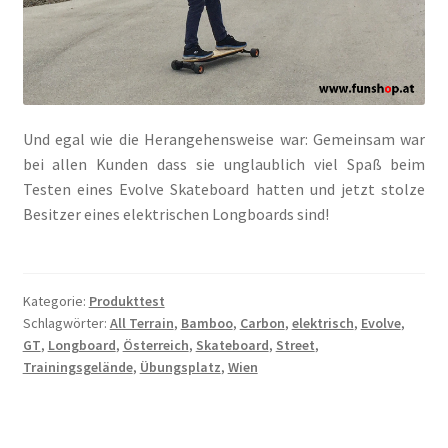
Und egal wie die Herangehensweise war: Gemeinsam war
bei allen Kunden dass sie unglaublich viel Spaß beim
Testen eines Evolve Skateboard hatten und jetzt stolze
Besitzer eines elektrischen Longboards sind!
Kategorie:
Produkttest
Schlagwörter:
All Terrain
,
Bamboo
,
Carbon
,
elektrisch
,
Evolve
,
GT
,
Longboard
,
Österreich
,
Skateboard
,
Street
,
Trainingsgelände
,
Übungsplatz
,
Wien