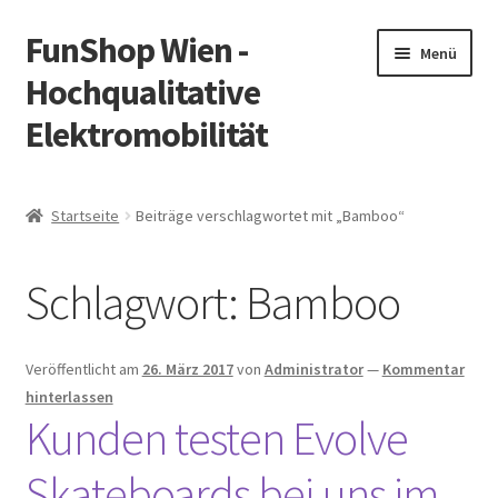
FunShop Wien -
Zur
Zum
Menü
Navigation
Inhalt
Hochqualitative
springen
springen
Elektromobilität
Unterm
Zum Onlineshop
öffnen
Startseite
Beiträge verschlagwortet mit „Bamboo“
Unterm
Informationen zur Rechtslage in Österreich
öffnen
Schlagwort:
Bamboo
Unterm
Vorsicht Internetbetrug
öffnen
Unterm
Über FunShop
Veröffentlicht am
26. März 2017
von
Administrator
—
Kommentar
öffnen
hinterlassen
Impressum
Kunden testen Evolve
Skateboards bei uns im
Zum Onlineshop in der Web Version