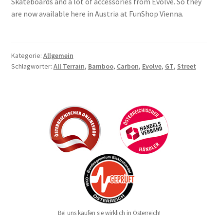
Skateboards and a lot of accessories from Evolve. So they
are now available here in Austria at FunShop Vienna.
Kategorie:
Allgemein
Schlagwörter:
All Terrain
,
Bamboo
,
Carbon
,
Evolve
,
GT
,
Street
Bei uns kaufen sie wirklich in Österreich!