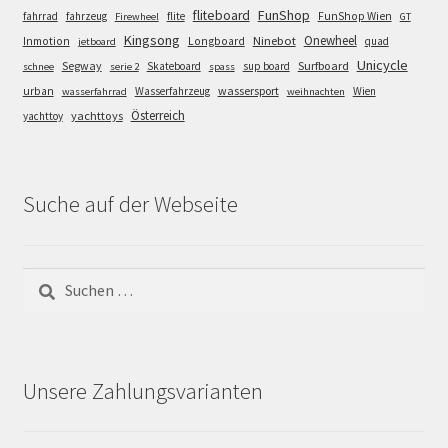
FunShop
fliteboard
fahrrad
fahrzeug
flite
FunShop Wien
Firewheel
GT
Kingsong
Onewheel
Ninebot
Inmotion
Longboard
quad
jetboard
Unicycle
Segway
Surfboard
Skateboard
sup board
schnee
serie 2
spass
wassersport
urban
Wasserfahrzeug
Wien
wasserfahrrad
weihnachten
Österreich
yachttoys
yachttoy
Suche auf der Webseite
Suchen
nach:
Unsere Zahlungsvarianten