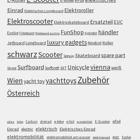
eFoil
E-Wheel
Einrad
Elektroroller
Elektrisches Longboard
Elektroscooter
Ersatzteil
EUC
Elektroskateboard
FunShop
händler
Evolve
Fliteboard
hydrofoil
fliteboard austria
luxury gadgets
Jetboard
Longboard
Roller
Ninebot
schwarz
Scooter
spare part
Skateboard
Segway
vienna
Surfboard
Unicycle
weiß
Surfbrett
SXT
Street
Zubehör
Wien
yachttoys
yacht toy
Österreich
efoil
e-bike
E-Scooter
Carbon
dreirad
e-foil
akku
bike
e-mobilität
elektrisch
Einrad
Elektrisches Einrad
electric
elektromobilität
euc
elektromobilität am wasser
Evolve
elektroquad