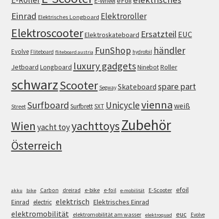
eFoil
E-Wheel
Einrad
Elektroroller
Elektrisches Longboard
Elektroscooter
Ersatzteil
EUC
Elektroskateboard
FunShop
händler
Evolve
Fliteboard
hydrofoil
fliteboard austria
luxury gadgets
Jetboard
Longboard
Roller
Ninebot
schwarz
Scooter
spare part
Skateboard
Segway
vienna
Surfboard
Unicycle
weiß
Surfbrett
SXT
Street
Zubehör
Wien
yachttoys
yacht toy
Österreich
efoil
e-bike
E-Scooter
Carbon
dreirad
e-foil
akku
bike
e-mobilität
elektrisch
Einrad
Elektrisches Einrad
electric
elektromobilität
euc
elektromobilität am wasser
Evolve
elektroquad