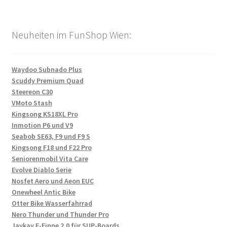
Neuheiten im FunShop Wien:
Waydoo Subnado Plus
Scuddy Premium Quad
Steereon C30
VMoto Stash
Kingsong KS18XL Pro
Inmotion P6 und V9
Seabob SE63, F9 und F9 S
Kingsong F18 und F22 Pro
Seniorenmobil Vita Care
Evolve Diablo Serie
Nosfet Aero und Aeon EUC
Onewheel Antic Bike
Otter Bike Wasserfahrrad
Nero Thunder und Thunder Pro
Jaykay E-Finne 2.0 für SUP-Boards