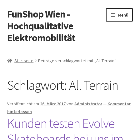
FunShop Wien -
Zur
Zum
Menü
Navigation
Inhalt
Hochqualitative
springen
springen
Elektromobilität
Unterm
Zum Onlineshop
öffnen
Startseite
Beiträge verschlagwortet mit „All Terrain“
Unterm
Informationen zur Rechtslage in Österreich
öffnen
Schlagwort:
All Terrain
Unterm
Vorsicht Internetbetrug
öffnen
Unterm
Über FunShop
Veröffentlicht am
26. März 2017
von
Administrator
—
Kommentar
öffnen
hinterlassen
Impressum
Kunden testen Evolve
Skateboards bei uns im
Zum Onlineshop in der Web Version