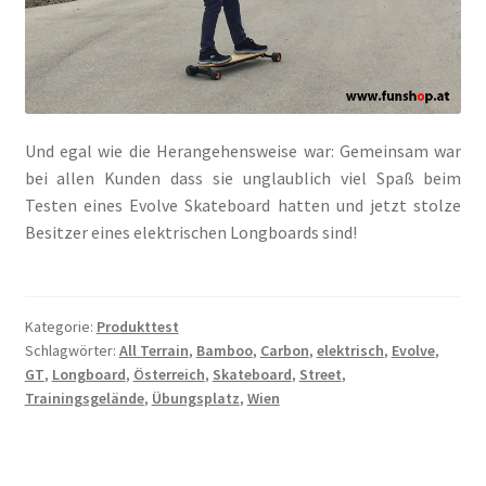
Und egal wie die Herangehensweise war: Gemeinsam war
bei allen Kunden dass sie unglaublich viel Spaß beim
Testen eines Evolve Skateboard hatten und jetzt stolze
Besitzer eines elektrischen Longboards sind!
Kategorie:
Produkttest
Schlagwörter:
All Terrain
,
Bamboo
,
Carbon
,
elektrisch
,
Evolve
,
GT
,
Longboard
,
Österreich
,
Skateboard
,
Street
,
Trainingsgelände
,
Übungsplatz
,
Wien