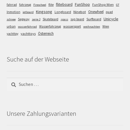
FunShop
fliteboard
fahrrad
fahrzeug
flite
FunShop Wien
Firewheel
GT
Kingsong
Onewheel
Ninebot
Inmotion
Longboard
quad
jetboard
Unicycle
Segway
Surfboard
Skateboard
sup board
schnee
serie 2
spass
wassersport
urban
Wasserfahrzeug
Wien
wasserfahrrad
weihnachten
Österreich
yachttoys
yachttoy
Suche auf der Webseite
Suchen
nach:
Unsere Zahlungsvarianten