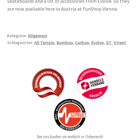
Skateboards and a lot of accessories from Evolve. So they
are now available here in Austria at FunShop Vienna.
Kategorie:
Allgemein
Schlagwörter:
All Terrain
,
Bamboo
,
Carbon
,
Evolve
,
GT
,
Street
Bei uns kaufen sie wirklich in Österreich!