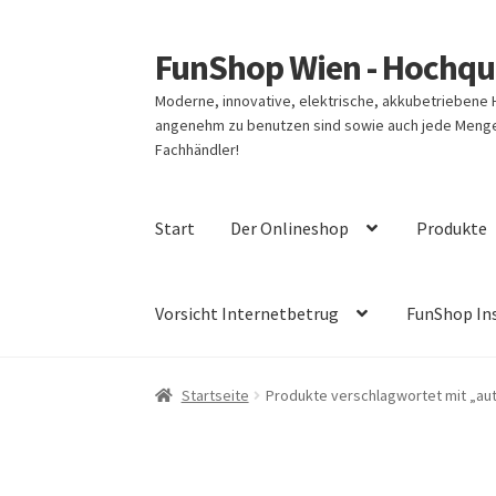
FunShop Wien - Hochqua
Zur
Zum
Navigation
Inhalt
Moderne, innovative, elektrische, akkubetriebene
springen
springen
angenehm zu benutzen sind sowie auch jede Menge 
Fachhändler!
Start
Der Onlineshop
Produkte
Vorsicht Internetbetrug
FunShop In
Startseite
Produkte verschlagwortet mit „aut