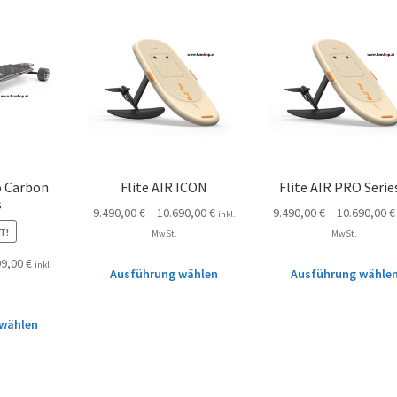
o Carbon
Flite AIR ICON
Flite AIR PRO Serie
s
9.490,00
€
–
10.690,00
€
9.490,00
€
–
10.690,00
€
inkl.
T!
MwSt.
MwSt.
99,00
€
inkl.
Ausführung wählen
Ausführung wähle
wählen