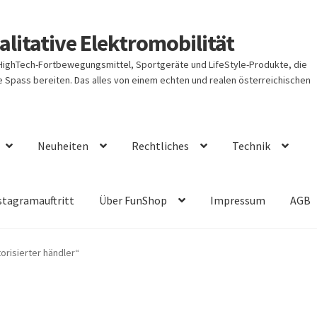
litative Elektromobilität
 HighTech-Fortbewegungsmittel, Sportgeräte und LifeStyle-Produkte, die
Spass bereiten. Das alles von einem echten und realen österreichischen
Neuheiten
Rechtliches
Technik
stagramauftritt
Über FunShop
Impressum
AGB
orisierter händler“