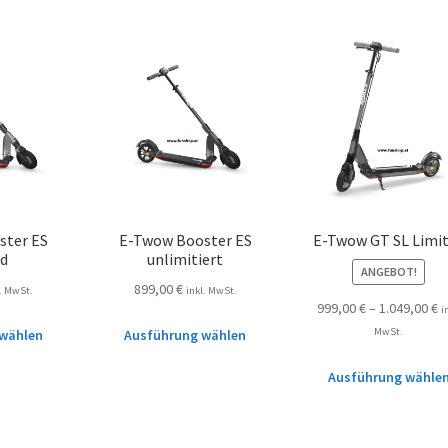
ster ES
E-Twow Booster ES
E-Twow GT SL Limi
ed
unlimitiert
ANGEBOT!
899,00
€
l. MwSt.
inkl. MwSt.
999,00
€
–
1.049,00
€
i
MwSt.
wählen
Ausführung wählen
Ausführung wähle