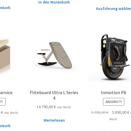
In den Warenkorb
enkorb
Ausführung wähle
Service
Fliteboard Ultra L Series
Inmotion P6
4
T!
ANGEBOT!
14.790,00
€
inkl. MwSt.
0
€
5.990,00
€
5.890,00
€
inkl. MwSt.
MwSt.
Weiterlesen
enkorb