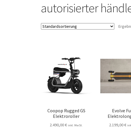
autorisierter händl
Ergebn
Coopop Rugged GS
Evolve Fu
Elektroroller
Elektrolon
2.490,00
€
2.199,00
€
inkl. MwSt.
in