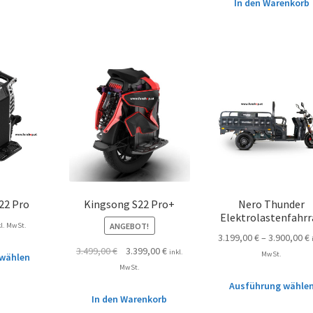
In den Warenkorb
22 Pro
Kingsong S22 Pro+
Nero Thunder
Elektrolastenfahrr
ANGEBOT!
kl. MwSt.
3.199,00
€
–
3.900,00
€
3.499,00
€
3.399,00
€
inkl.
MwSt.
wählen
MwSt.
Ausführung wähle
In den Warenkorb