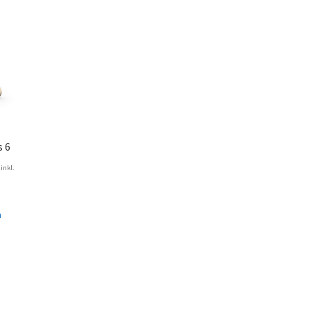
s 6
inkl.
n