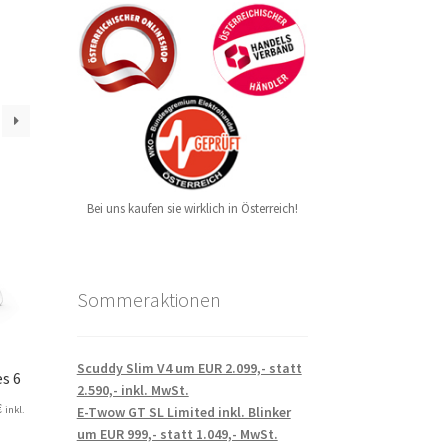
Bei uns kaufen sie wirklich in Österreich!
Sommeraktionen
Scuddy Slim V4 um EUR 2.099,- statt
es 6
2.590,- inkl. MwSt.
€
E-Twow GT SL Limited inkl. Blinker
inkl.
um EUR 999,- statt 1.049,- MwSt.