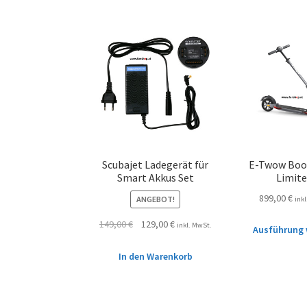
Scubajet Ladegerät für
E-Twow Boo
Smart Akkus Set
Limit
899,00
€
ANGEBOT!
ink
149,00
€
129,00
€
inkl. MwSt.
Ausführung 
In den Warenkorb