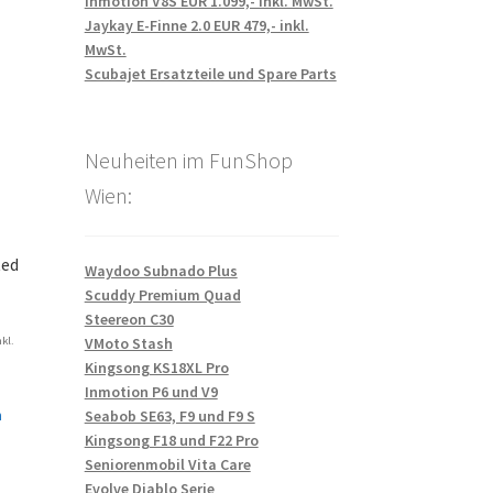
Inmotion V8S EUR 1.099,- inkl. MwSt.
Jaykay E-Finne 2.0 EUR 479,- inkl.
MwSt.
Scubajet Ersatzteile und Spare Parts
Neuheiten im FunShop
Wien:
ted
Waydoo Subnado Plus
Scuddy Premium Quad
Steereon C30
VMoto Stash
nkl.
Kingsong KS18XL Pro
Inmotion P6 und V9
n
Seabob SE63, F9 und F9 S
Kingsong F18 und F22 Pro
Seniorenmobil Vita Care
Evolve Diablo Serie