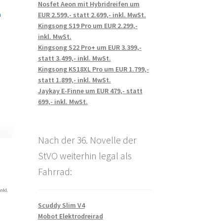
Nosfet Aeon mit Hybridreifen um
n
EUR 2.599,- statt 2.699,- inkl. MwSt.
Kingsong S19 Pro um EUR 2.299,-
inkl. MwSt.
Kingsong S22 Pro+ um EUR 3.399,-
statt 3.499,- inkl. MwSt.
Kingsong KS18XL Pro um EUR 1.799,-
statt 1.899,- inkl. MwSt.
Jaykay E-Finne um EUR 479,- statt
699,- inkl. MwSt.
Nach der 36. Novelle der
StVO weiterhin legal als
Fahrrad:
inkl.
Scuddy Slim V4
Mobot Elektrodreirad