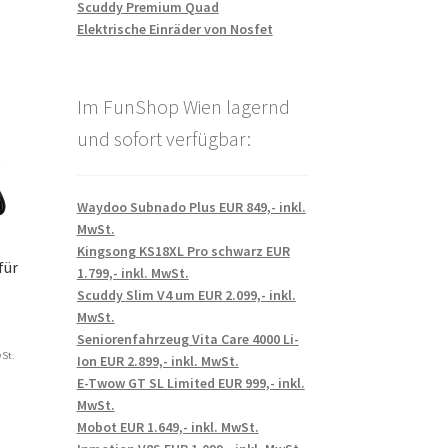
Scuddy Premium Quad
Elektrische Einräder von Nosfet
Im FunShop Wien lagernd
und sofort verfügbar:
Waydoo Subnado Plus EUR 849,- inkl.
MwSt.
Kingsong KS18XL Pro schwarz EUR
für
1.799,- inkl. MwSt.
Scuddy Slim V4 um EUR 2.099,- inkl.
MwSt.
Seniorenfahrzeug Vita Care 4000 Li-
wSt.
Ion EUR 2.899,- inkl. MwSt.
E-Twow GT SL Limited EUR 999,- inkl.
MwSt.
Mobot EUR 1.649,- inkl. MwSt.