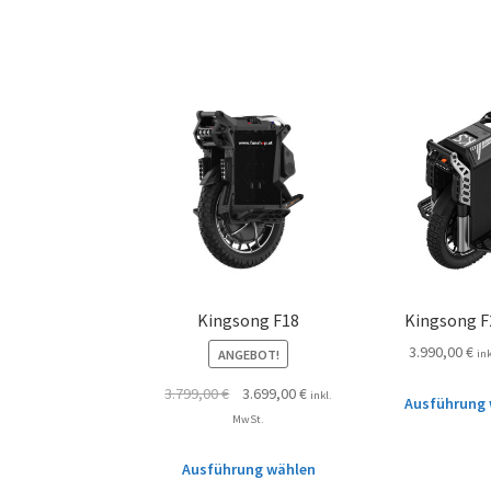
Kingsong F18
Kingsong F
3.990,00
€
ANGEBOT!
in
3.799,00
€
3.699,00
€
inkl.
Ausführung 
MwSt.
Ausführung wählen