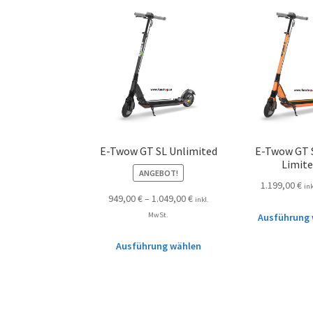
E-Twow GT SL Unlimited
E-Twow GT 
Limit
ANGEBOT!
1.199,00
€
in
949,00
€
–
1.049,00
€
inkl.
MwSt.
Ausführung 
Ausführung wählen