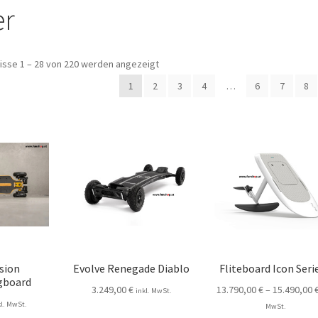
er
isse 1 – 28 von 220 werden angezeigt
1
2
3
4
…
6
7
8
sion
Evolve Renegade Diablo
Fliteboard Icon Seri
gboard
3.249,00
€
13.790,00
€
–
15.490,00
inkl. MwSt.
kl. MwSt.
MwSt.