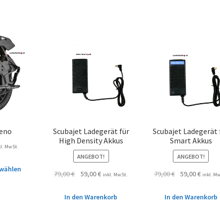
Xeno
Scubajet Ladegerät für
Scubajet Ladegerät 
High Density Akkus
Smart Akkus
kl. MwSt.
ANGEBOT!
ANGEBOT!
wählen
79,00
€
59,00
€
79,00
€
59,00
€
inkl. MwSt.
inkl. M
In den Warenkorb
In den Warenkorb