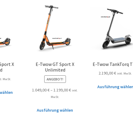
Sport X
E-Twow GT Sport X
E-Twow TankTorq 
ed
Unlimited
2.190,00
€
inkl. MwSt.
ANGEBOT!
kl. MwSt.
Ausführung wähle
1.049,00
€
–
1.199,00
€
inkl.
wählen
MwSt.
Ausführung wählen