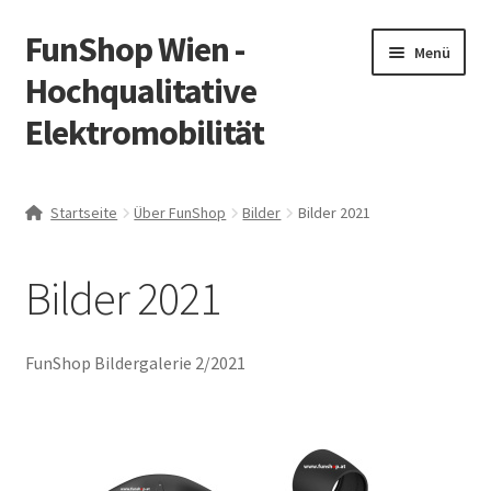
FunShop Wien -
Zur
Zum
Menü
Navigation
Inhalt
Hochqualitative
springen
springen
Elektromobilität
Unterm
Zum Onlineshop
öffnen
Startseite
Über FunShop
Bilder
Bilder 2021
Unterm
Informationen zur Rechtslage in Österreich
öffnen
Bilder 2021
Unterm
Vorsicht Internetbetrug
öffnen
Unterm
Über FunShop
FunShop Bildergalerie 2/2021
öffnen
Impressum
Zum Onlineshop in der Web Version