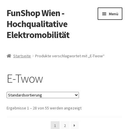
FunShop Wien -
Zur
Zum
Menü
Navigation
Inhalt
Hochqualitative
springen
springen
Elektromobilität
Unterm
Zum Onlineshop
öffnen
Startseite
Produkte verschlagwortet mit „E-Twow“
Unterm
Informationen zur Rechtslage in Österreich
öffnen
E-Twow
Unterm
Vorsicht Internetbetrug
öffnen
Unterm
Über FunShop
öffnen
Ergebnisse 1 – 28 von 55 werden angezeigt
Impressum
Zum Onlineshop in der Web Version
1
2