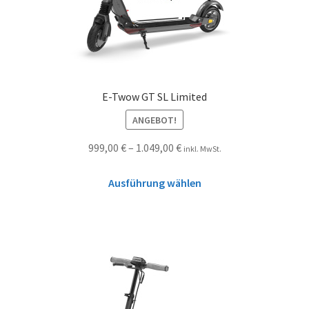
E-Twow GT SL Limited
ANGEBOT!
999,00
€
–
1.049,00
€
inkl. MwSt.
Ausführung wählen