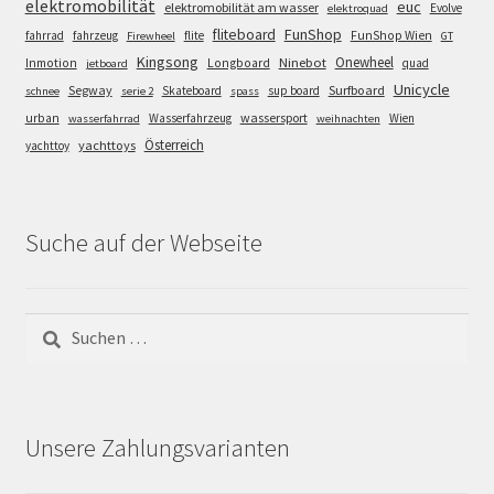
elektromobilität
euc
elektromobilität am wasser
Evolve
elektroquad
FunShop
fliteboard
fahrrad
fahrzeug
flite
FunShop Wien
Firewheel
GT
Kingsong
Onewheel
Ninebot
Inmotion
Longboard
quad
jetboard
Unicycle
Segway
Surfboard
Skateboard
sup board
schnee
serie 2
spass
wassersport
urban
Wasserfahrzeug
Wien
wasserfahrrad
weihnachten
Österreich
yachttoys
yachttoy
Suche auf der Webseite
Suchen
nach:
Unsere Zahlungsvarianten