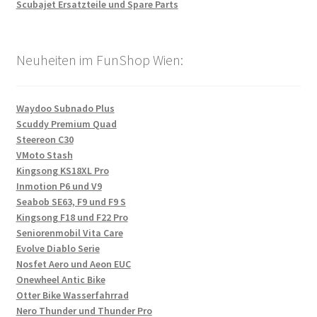
Scubajet Ersatzteile und Spare Parts
Neuheiten im FunShop Wien:
Waydoo Subnado Plus
Scuddy Premium Quad
Steereon C30
VMoto Stash
Kingsong KS18XL Pro
Inmotion P6 und V9
Seabob SE63, F9 und F9 S
Kingsong F18 und F22 Pro
Seniorenmobil Vita Care
Evolve Diablo Serie
Nosfet Aero und Aeon EUC
Onewheel Antic Bike
Otter Bike Wasserfahrrad
Nero Thunder und Thunder Pro