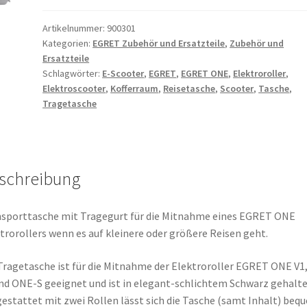
Artikelnummer:
900301
Kategorien:
EGRET Zubehör und Ersatzteile
,
Zubehör und
Ersatzteile
Schlagwörter:
E-Scooter
,
EGRET
,
EGRET ONE
,
Elektroroller
,
Elektroscooter
,
Kofferraum
,
Reisetasche
,
Scooter
,
Tasche
,
Tragetasche
schreibung
sporttasche mit Tragegurt für die Mitnahme eines EGRET ONE
trorollers wenn es auf kleinere oder größere Reisen geht.
Tragetasche ist für die Mitnahme der Elektroroller EGRET ONE V1,
nd ONE-S geeignet und ist in elegant-schlichtem Schwarz gehalte
estattet mit zwei Rollen lässt sich die Tasche (samt Inhalt) beq