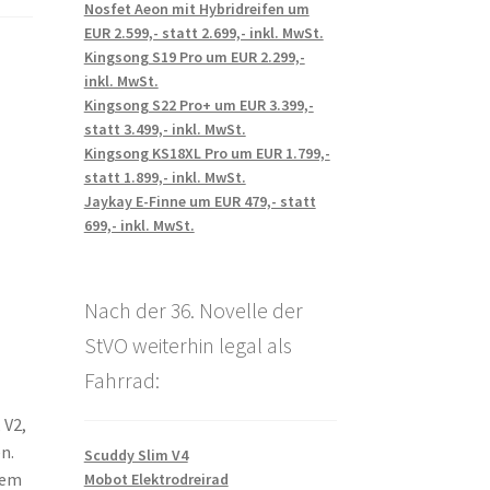
Nosfet Aeon mit Hybridreifen um
EUR 2.599,- statt 2.699,- inkl. MwSt.
Kingsong S19 Pro um EUR 2.299,-
inkl. MwSt.
Kingsong S22 Pro+ um EUR 3.399,-
statt 3.499,- inkl. MwSt.
Kingsong KS18XL Pro um EUR 1.799,-
statt 1.899,- inkl. MwSt.
Jaykay E-Finne um EUR 479,- statt
699,- inkl. MwSt.
Nach der 36. Novelle der
StVO weiterhin legal als
Fahrrad:
 V2,
n.
Scuddy Slim V4
uem
Mobot Elektrodreirad