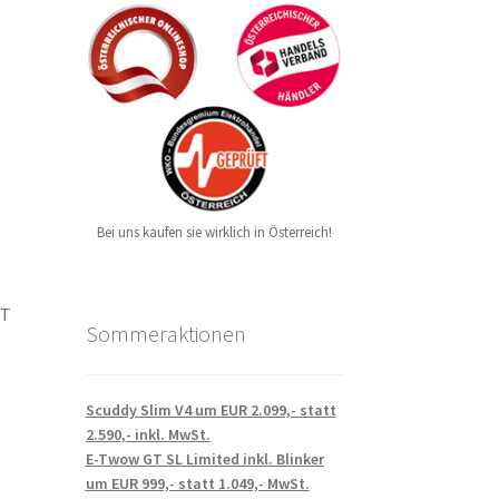
Bei uns kaufen sie wirklich in Österreich!
ET
Sommeraktionen
Scuddy Slim V4 um EUR 2.099,- statt
2.590,- inkl. MwSt.
E-Twow GT SL Limited inkl. Blinker
um EUR 999,- statt 1.049,- MwSt.