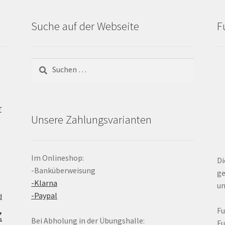
Suche auf der Webseite
F
Suchen
nach:
r
Unsere Zahlungsvarianten
Im Onlineshop:
Di
-Banküberweisung
ge
-Klarna
un
-Paypal
d
z
F
Bei Abholung in der Übungshalle:
F