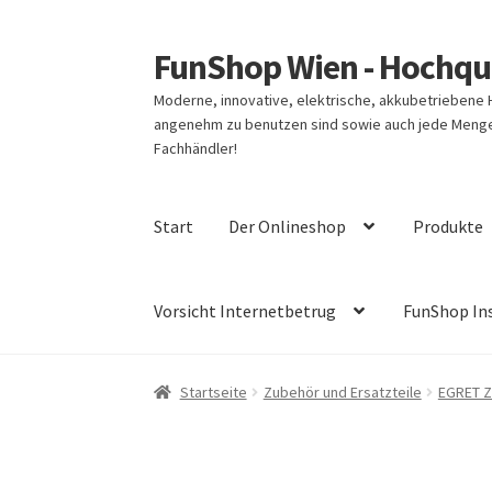
FunShop Wien - Hochqua
Zur
Zum
Navigation
Inhalt
Moderne, innovative, elektrische, akkubetriebene
springen
springen
angenehm zu benutzen sind sowie auch jede Menge 
Fachhändler!
Start
Der Onlineshop
Produkte
Vorsicht Internetbetrug
FunShop In
Startseite
Zubehör und Ersatzteile
EGRET Z