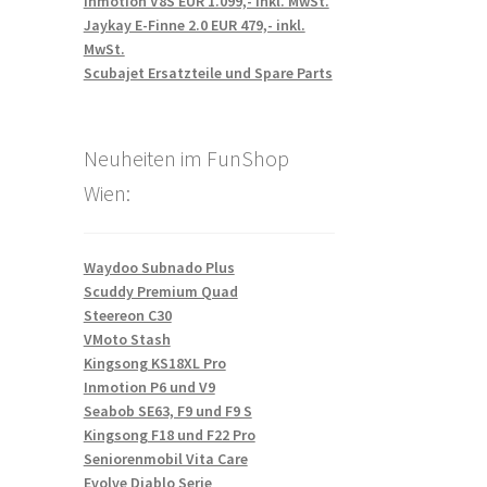
Inmotion V8S EUR 1.099,- inkl. MwSt.
Jaykay E-Finne 2.0 EUR 479,- inkl.
MwSt.
Scubajet Ersatzteile und Spare Parts
Neuheiten im FunShop
Wien:
Waydoo Subnado Plus
Scuddy Premium Quad
Steereon C30
VMoto Stash
Kingsong KS18XL Pro
Inmotion P6 und V9
Seabob SE63, F9 und F9 S
Kingsong F18 und F22 Pro
Seniorenmobil Vita Care
Evolve Diablo Serie