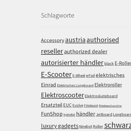
Schlagworte
authorised
austria
Accessory
reseller
authorized dealer
autorisierter händler
E-Rolle
black
E-Scooter
elektrisches
eFoil
E-Wheel
Einrad
Elektroroller
Elektrisches Longboard
Elektroscooter
Elektroskateboard
Ersatzteil
EUC
Evolve
Fliteboard
fliteboard austria
FunShop
händler
Jetboard
Longboar
hydrofoil
schwar
luxury gadgets
Roller
Ninebot