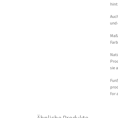
hint
Auch
und 
Maße
Farb
Natü
Prod
sie 
FunS
prod
for 
Ähnliche Produkte