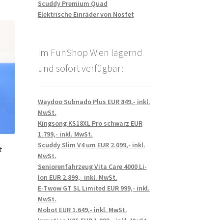
Scuddy Premium Quad
Elektrische Einräder von Nosfet
Im FunShop Wien lagernd
und sofort verfügbar:
Waydoo Subnado Plus EUR 849,- inkl.
MwSt.
Kingsong KS18XL Pro schwarz EUR
1.799,- inkl. MwSt.
Scuddy Slim V4 um EUR 2.099,- inkl.
t
MwSt.
Seniorenfahrzeug Vita Care 4000 Li-
Ion EUR 2.899,- inkl. MwSt.
E-Twow GT SL Limited EUR 999,- inkl.
MwSt.
Mobot EUR 1.649,- inkl. MwSt.