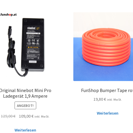
Original Ninebot Mini Pro
FunShop Bumper Tape ro
Ladegerät 1,9 Ampere
19,80
€
inkl. MwSt.
ANGEBOT!
Weiterlesen
129,00
€
109,00
€
inkl. MwSt.
Weiterlesen