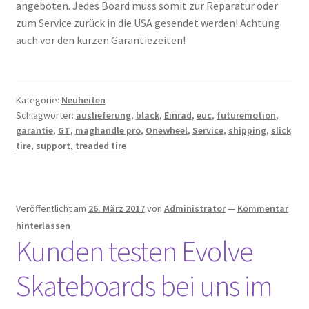
angeboten. Jedes Board muss somit zur Reparatur oder
zum Service zurück in die USA gesendet werden! Achtung
auch vor den kurzen Garantiezeiten!
Kategorie:
Neuheiten
Schlagwörter:
auslieferung
,
black
,
Einrad
,
euc
,
futuremotion
,
garantie
,
GT
,
maghandle pro
,
Onewheel
,
Service
,
shipping
,
slick
tire
,
support
,
treaded tire
Veröffentlicht am
26. März 2017
von
Administrator
—
Kommentar
hinterlassen
Kunden testen Evolve
Skateboards bei uns im