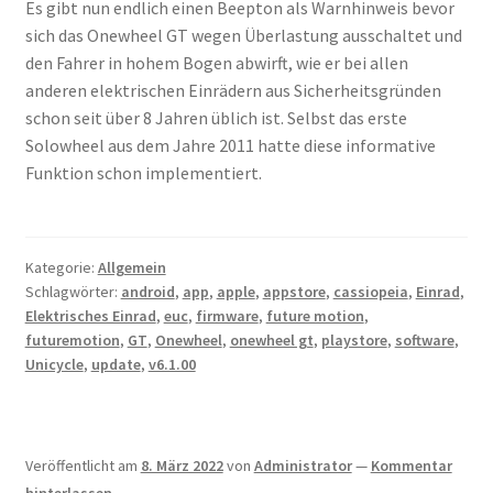
Es gibt nun endlich einen Beepton als Warnhinweis bevor
sich das Onewheel GT wegen Überlastung ausschaltet und
den Fahrer in hohem Bogen abwirft, wie er bei allen
anderen elektrischen Einrädern aus Sicherheitsgründen
schon seit über 8 Jahren üblich ist. Selbst das erste
Solowheel aus dem Jahre 2011 hatte diese informative
Funktion schon implementiert.
Kategorie:
Allgemein
Schlagwörter:
android
,
app
,
apple
,
appstore
,
cassiopeia
,
Einrad
,
Elektrisches Einrad
,
euc
,
firmware
,
future motion
,
futuremotion
,
GT
,
Onewheel
,
onewheel gt
,
playstore
,
software
,
Unicycle
,
update
,
v6.1.00
Veröffentlicht am
8. März 2022
von
Administrator
—
Kommentar
hinterlassen