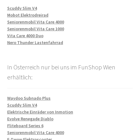
Scuddy Slim V4
Mobot Elektrodreirad
Seniorenmobil Vita Care 4000
Seniorenmobil Vita Care 1000
Vita Care 4000 Duo
Nero Thunder Lastenfahrrad
In Österreich nur bei uns im FunShop Wien
erhältlich:
Waydoo Subnado Plus
Scuddy Slim V4
Elektrische Einräder von Inmotion
Evolve Renegade Diablo
Fliteboard Series 6
Seniorenmobil Vita Care 4000
E-Twow Elektroscooter