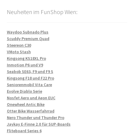
Neuheiten im FunShop Wien:
Waydoo Subnado Plus
Scuddy Premium Quad
Steereon C30
VMoto Stash
Kingsong KS18XL Pro
Inmotion P6 und V9
Seabob SE63, F9 und F9 S
Kingsong F18 und F22 Pro
Seniorenmobil Vita Care
Evolve Diablo Serie
Nosfet Aero und Aeon EUC
Onewheel Antic Bike
Otter Bike Wasserfahrrad
Nero Thunder und Thunder Pro
Jaykay E-Finne 2.0 für SUP-Boards
Fliteboard Series 6