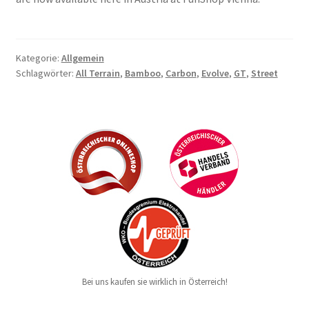
Kategorie:
Allgemein
Schlagwörter:
All Terrain
,
Bamboo
,
Carbon
,
Evolve
,
GT
,
Street
Bei uns kaufen sie wirklich in Österreich!