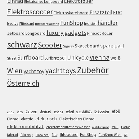
Einrad
Elektroroller
Elektrisches Longboard
Elektroscooter
Ersatzteil
EUC
Elektroskateboard
FunShop
händler
Evolve
Fliteboard
hydrofoil
fliteboard austria
luxury gadgets
Jetboard
Longboard
Roller
Ninebot
schwarz
Scooter
spare part
Skateboard
Segway
vienna
Surfboard
Unicycle
weiß
Surfbrett
SXT
Street
Zubehör
Wien
yachttoys
yacht toy
Österreich
efoil
e-bike
E-Scooter
Carbon
dreirad
e-foil
akku
bike
e-mobilität
elektrisch
Einrad
Elektrisches Einrad
electric
elektromobilität
euc
elektromobilität am wasser
Evolve
elektroquad
FunShop
fliteboard
fahrrad
fahrzeug
flite
FunShop Wien
Firewheel
GT