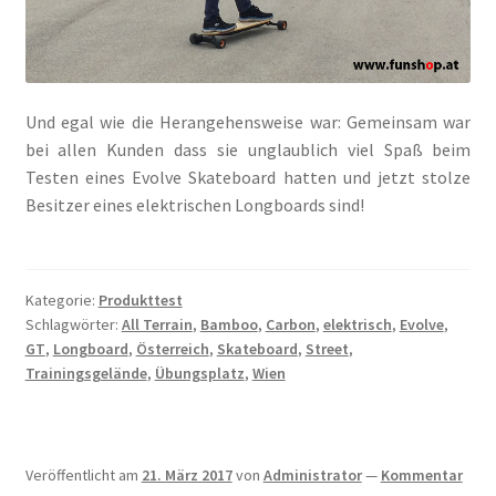
Und egal wie die Herangehensweise war: Gemeinsam war
bei allen Kunden dass sie unglaublich viel Spaß beim
Testen eines Evolve Skateboard hatten und jetzt stolze
Besitzer eines elektrischen Longboards sind!
Kategorie:
Produkttest
Schlagwörter:
All Terrain
,
Bamboo
,
Carbon
,
elektrisch
,
Evolve
,
GT
,
Longboard
,
Österreich
,
Skateboard
,
Street
,
Trainingsgelände
,
Übungsplatz
,
Wien
Veröffentlicht am
21. März 2017
von
Administrator
—
Kommentar