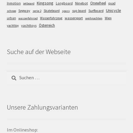
Kingsong
Onewheel
Ninebot
Inmotion
Longboard
quad
jetboard
Unicycle
Segway
Surfboard
Skateboard
sup board
schnee
serie 2
spass
wassersport
urban
Wasserfahrzeug
Wien
wasserfahrrad
weihnachten
Österreich
yachttoys
yachttoy
Suche auf der Webseite
Suchen
nach:
Unsere Zahlungsvarianten
Im Onlineshop: