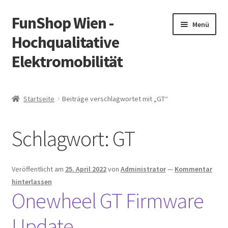
FunShop Wien -
Zur
Zum
Menü
Navigation
Inhalt
Hochqualitative
springen
springen
Elektromobilität
Unterm
Zum Onlineshop
öffnen
Startseite
Beiträge verschlagwortet mit „GT“
Unterm
Informationen zur Rechtslage in Österreich
öffnen
Schlagwort:
GT
Unterm
Vorsicht Internetbetrug
öffnen
Unterm
Über FunShop
Veröffentlicht am
25. April 2022
von
Administrator
—
Kommentar
öffnen
hinterlassen
Impressum
Onewheel GT Firmware
Update
Zum Onlineshop in der Web Version