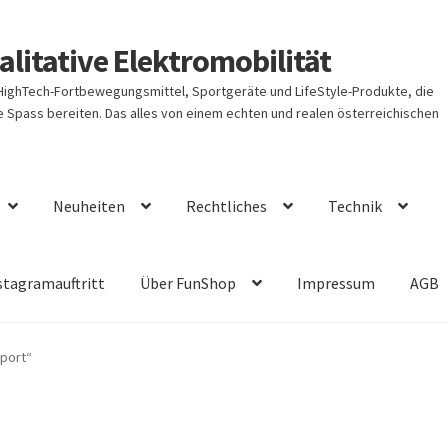
litative Elektromobilität
 HighTech-Fortbewegungsmittel, Sportgeräte und LifeStyle-Produkte, die
Spass bereiten. Das alles von einem echten und realen österreichischen
Neuheiten
Rechtliches
Technik
stagramauftritt
Über FunShop
Impressum
AGB
pport“