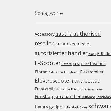
Schlagworte
authorised
austria
Accessory
reseller
authorized dealer
autorisierter händler
E-Rolle
black
E-Scooter
elektrisches
eFoil
E-Wheel
Einrad
Elektroroller
Elektrisches Longboard
Elektroscooter
Elektroskateboard
Ersatzteil
EUC
Evolve
Fliteboard
fliteboard austria
FunShop
händler
Jetboard
Longboar
hydrofoil
schwar
luxury gadgets
Roller
Ninebot