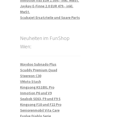
Inmotion V8S EUR 1.099,- inkl. MwSt.
Jaykay E-Finne 2.0 EUR 479,- inkl.
MwSt.
Scubajet Ersatzteile und Spare Parts
Neuheiten im FunShop
Wien:
Waydoo Subnado Plus
Scuddy Premium Quad
Steereon C30
VMoto Stash
Kingsong KS18XL Pro
Inmotion P6 und V9
Seabob SE63, F9 und F9 S
Kingsong F18 und F22 Pro
Seniorenmobil Vita Care
Evolve Diablo Serie