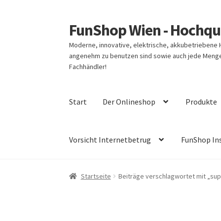
FunShop Wien - Hochqua
Zur
Zum
Navigation
Inhalt
Moderne, innovative, elektrische, akkubetriebene
springen
springen
angenehm zu benutzen sind sowie auch jede Menge 
Fachhändler!
Start
Der Onlineshop
Produkte
Vorsicht Internetbetrug
FunShop In
Startseite
Beiträge verschlagwortet mit „su