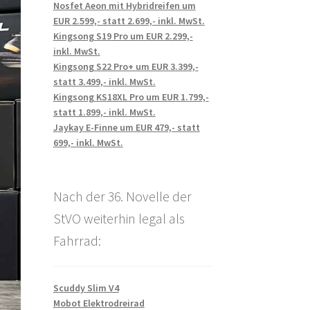
Nosfet Aeon mit Hybridreifen um
EUR 2.599,- statt 2.699,- inkl. MwSt.
Kingsong S19 Pro um EUR 2.299,-
inkl. MwSt.
Kingsong S22 Pro+ um EUR 3.399,-
statt 3.499,- inkl. MwSt.
Kingsong KS18XL Pro um EUR 1.799,-
statt 1.899,- inkl. MwSt.
Jaykay E-Finne um EUR 479,- statt
699,- inkl. MwSt.
Nach der 36. Novelle der
StVO weiterhin legal als
Fahrrad:
Scuddy Slim V4
Mobot Elektrodreirad