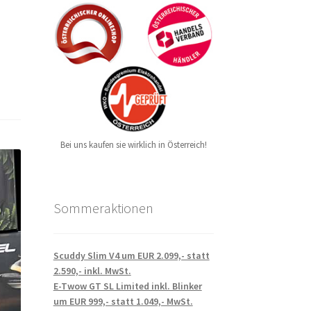
Bei uns kaufen sie wirklich in Österreich!
Sommeraktionen
Scuddy Slim V4 um EUR 2.099,- statt
2.590,- inkl. MwSt.
E-Twow GT SL Limited inkl. Blinker
um EUR 999,- statt 1.049,- MwSt.