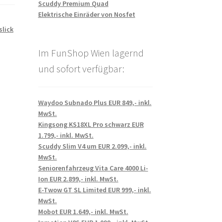
Scuddy Premium Quad
Elektrische Einräder von Nosfet
slick
Im FunShop Wien lagernd
und sofort verfügbar:
Waydoo Subnado Plus EUR 849,- inkl.
MwSt.
Kingsong KS18XL Pro schwarz EUR
1.799,- inkl. MwSt.
Scuddy Slim V4 um EUR 2.099,- inkl.
MwSt.
Seniorenfahrzeug Vita Care 4000 Li-
Ion EUR 2.899,- inkl. MwSt.
E-Twow GT SL Limited EUR 999,- inkl.
MwSt.
Mobot EUR 1.649,- inkl. MwSt.