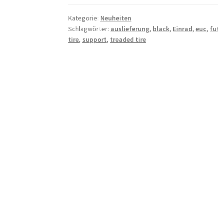
Kategorie:
Neuheiten
Schlagwörter:
auslieferung
,
black
,
Einrad
,
euc
,
fu
tire
,
support
,
treaded tire