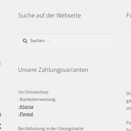
Suche auf der Webseite
F
Suchen
nach:
r
Unsere Zahlungsvarianten
Im Onlineshop:
Di
-Banküberweisung
ge
-Klarna
un
-Paypal
d
z
F
Bei Abholung in der Übungshalle:
F