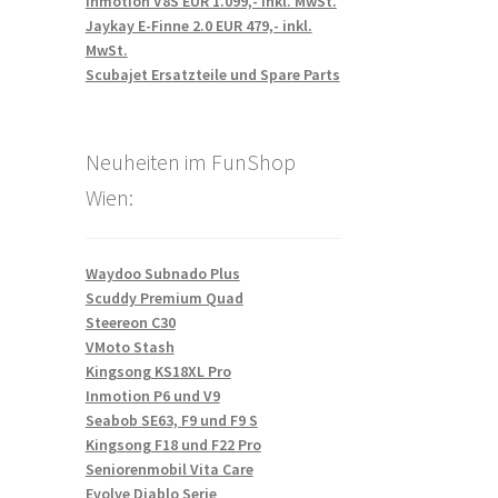
Inmotion V8S EUR 1.099,- inkl. MwSt.
Jaykay E-Finne 2.0 EUR 479,- inkl.
MwSt.
Scubajet Ersatzteile und Spare Parts
Neuheiten im FunShop
Wien:
Waydoo Subnado Plus
Scuddy Premium Quad
Steereon C30
VMoto Stash
Kingsong KS18XL Pro
Inmotion P6 und V9
Seabob SE63, F9 und F9 S
Kingsong F18 und F22 Pro
Seniorenmobil Vita Care
Evolve Diablo Serie