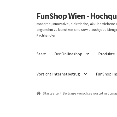
FunShop Wien - Hochqua
Zur
Zum
Navigation
Inhalt
Moderne, innovative, elektrische, akkubetriebene
springen
springen
angenehm zu benutzen sind sowie auch jede Menge 
Fachhändler!
Start
Der Onlineshop
Produkte
Vorsicht Internetbetrug
FunShop In
Startseite
Beiträge verschlagwortet mit „ma