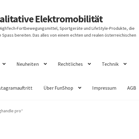
litative Elektromobilität
 HighTech-Fortbewegungsmittel, Sportgeräte und LifeStyle-Produkte, die
Spass bereiten. Das alles von einem echten und realen österreichischen
Neuheiten
Rechtliches
Technik
stagramauftritt
Über FunShop
Impressum
AGB
ghandle pro“