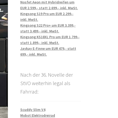
Nosfet Aeon mit Hybridreifen um
EUR 2.599,- statt 2.699,- inkl. MwSt.
Kingsong S19 Pro um EUR 2.299,-
inkl. MwSt.
Kingsong S22 Pro+ um EUR 3.399,-
statt 3.499,- inkl. MwSt.
Kingsong KS18XL Pro um EUR 1.799,-
statt 1.899,- inkl. MwSt.
Jaykay E-Finne um EUR 479,- statt
699,- inkl. MwSt.
Nach der 36. Novelle der
StVO weiterhin legal als
Fahrrad:
Scuddy Slim V4
Mobot Elektrodreirad