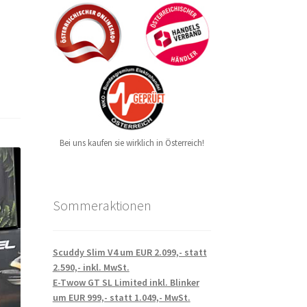
Bei uns kaufen sie wirklich in Österreich!
Sommeraktionen
Scuddy Slim V4 um EUR 2.099,- statt
2.590,- inkl. MwSt.
E-Twow GT SL Limited inkl. Blinker
um EUR 999,- statt 1.049,- MwSt.