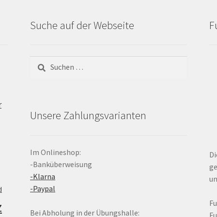
Suche auf der Webseite
F
Suchen
nach:
r
Unsere Zahlungsvarianten
Im Onlineshop:
Di
-Banküberweisung
ge
-Klarna
un
-Paypal
d
z
F
Bei Abholung in der Übungshalle:
F