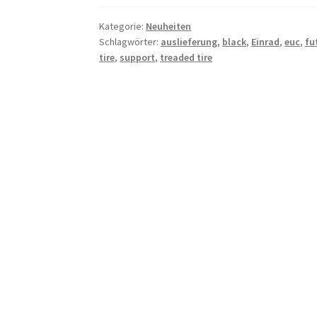
Kategorie:
Neuheiten
Schlagwörter:
auslieferung
,
black
,
Einrad
,
euc
,
fu
tire
,
support
,
treaded tire