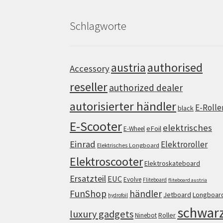
Schlagworte
authorised
austria
Accessory
reseller
authorized dealer
autorisierter händler
E-Rolle
black
E-Scooter
elektrisches
eFoil
E-Wheel
Einrad
Elektroroller
Elektrisches Longboard
Elektroscooter
Elektroskateboard
Ersatzteil
EUC
Evolve
Fliteboard
fliteboard austria
FunShop
händler
Jetboard
Longboar
hydrofoil
schwar
luxury gadgets
Roller
Ninebot