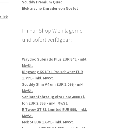
Scuddy Premium Quad
Elektrische Einräder von Nosfet
slick
Im FunShop Wien lagernd
und sofort verfügbar:
Waydoo Subnado Plus EUR 849,- inkl.
MwSt.
Kingsong KS18XL Pro schwarz EUR
1.799,- inkl. MwSt.
Scuddy Slim V4 um EUR 2.099,- inkl.
MwSt.
Seniorenfahrzeug Vita Care 4000 Li-
Ion EUR 2.899,- inkl. MwSt.
E-Twow GT SL Limited EUR 999,- inkl.
MwSt.
Mobot EUR 1.649,- inkl. MwSt.