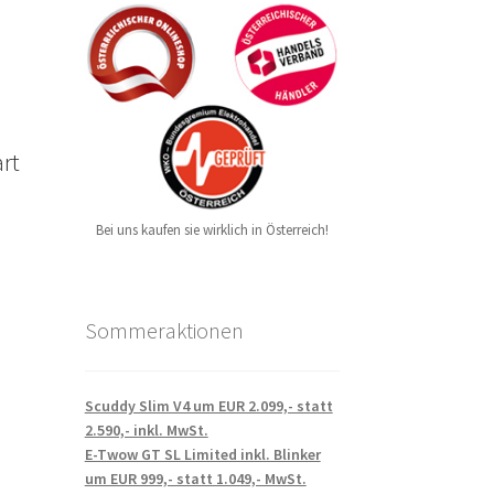
rt
Bei uns kaufen sie wirklich in Österreich!
Sommeraktionen
Scuddy Slim V4 um EUR 2.099,- statt
2.590,- inkl. MwSt.
E-Twow GT SL Limited inkl. Blinker
um EUR 999,- statt 1.049,- MwSt.