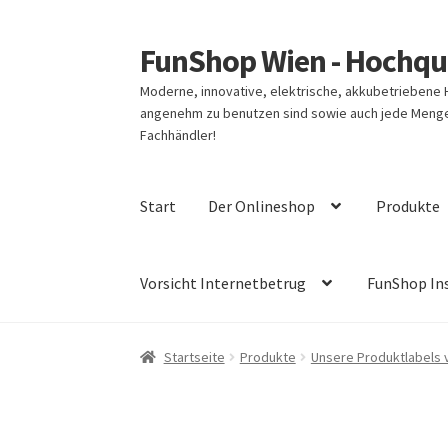
FunShop Wien - Hochqua
Zur
Zum
Navigation
Inhalt
Moderne, innovative, elektrische, akkubetriebene
springen
springen
angenehm zu benutzen sind sowie auch jede Menge 
Fachhändler!
Start
Der Onlineshop
Produkte
Vorsicht Internetbetrug
FunShop In
Startseite
Produkte
Unsere Produktlabels 