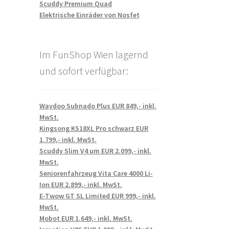
Scuddy Premium Quad
Elektrische Einräder von Nosfet
Im FunShop Wien lagernd
und sofort verfügbar:
Waydoo Subnado Plus EUR 849,- inkl.
MwSt.
Kingsong KS18XL Pro schwarz EUR
1.799,- inkl. MwSt.
Scuddy Slim V4 um EUR 2.099,- inkl.
MwSt.
Seniorenfahrzeug Vita Care 4000 Li-
Ion EUR 2.899,- inkl. MwSt.
E-Twow GT SL Limited EUR 999,- inkl.
MwSt.
Mobot EUR 1.649,- inkl. MwSt.