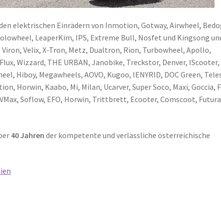
 den elektrischen Einrädern von Inmotion, Gotway, Airwheel, Bedo
olowheel, LeaperKim, IPS, Extreme Bull, Nosfet und Kingsong un
Viron, Velix, X-Tron, Metz, Dualtron, Rion, Turbowheel, Apollo,
Flux, Wizzard, THE URBAN, Janobike, Treckstor, Denver, IScooter,
heel, Hiboy, Megawheels, AOVO, Kugoo, IENYRID, DOC Green, Teles
ion, Horwin, Kaabo, Mi, Milan, Ucarver, Super Soco, Maxi, Goccia, F
, VMax, Soflow, EFO, Horwin, Trittbrett, Ecooter, Comscoot, Futura
über
40 Jahren
der kompetente und verlässliche österreichische
ien