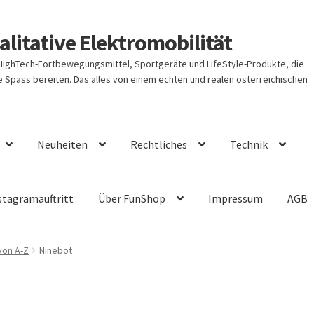
litative Elektromobilität
 HighTech-Fortbewegungsmittel, Sportgeräte und LifeStyle-Produkte, die
Spass bereiten. Das alles von einem echten und realen österreichischen
Neuheiten
Rechtliches
Technik
stagramauftritt
Über FunShop
Impressum
AGB
von A-Z
Ninebot