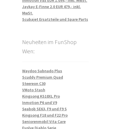
Inmotion V8S EUR 1.099,- inkl. MwSt.
Jaykay E-Finne 2.0 EUR 479,- inkl.
MwSt.
Scubajet Ersatzteile und Spare Parts
Neuheiten im FunShop
Wien:
Waydoo Subnado Plus
Scuddy Premium Quad
Steereon C30
VMoto Stash
Kingsong KS18XL Pro
Inmotion P6 und V9
Seabob SE63, F9 und F9 S
Kingsong F18 und F22 Pro
Seniorenmobil Vita Care
Evolve Diablo Serie