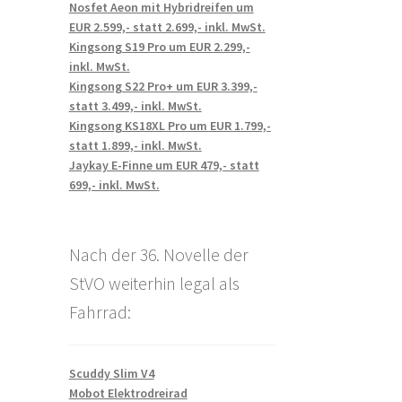
Nosfet Aeon mit Hybridreifen um
EUR 2.599,- statt 2.699,- inkl. MwSt.
Kingsong S19 Pro um EUR 2.299,-
inkl. MwSt.
Kingsong S22 Pro+ um EUR 3.399,-
statt 3.499,- inkl. MwSt.
Kingsong KS18XL Pro um EUR 1.799,-
statt 1.899,- inkl. MwSt.
Jaykay E-Finne um EUR 479,- statt
699,- inkl. MwSt.
Nach der 36. Novelle der
StVO weiterhin legal als
Fahrrad:
Scuddy Slim V4
Mobot Elektrodreirad