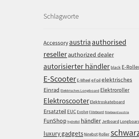
Schlagworte
authorised
austria
Accessory
reseller
authorized dealer
autorisierter händler
E-Rolle
black
E-Scooter
elektrisches
eFoil
E-Wheel
Einrad
Elektroroller
Elektrisches Longboard
Elektroscooter
Elektroskateboard
Ersatzteil
EUC
Evolve
Fliteboard
fliteboard austria
FunShop
händler
Jetboard
Longboar
hydrofoil
schwar
luxury gadgets
Roller
Ninebot