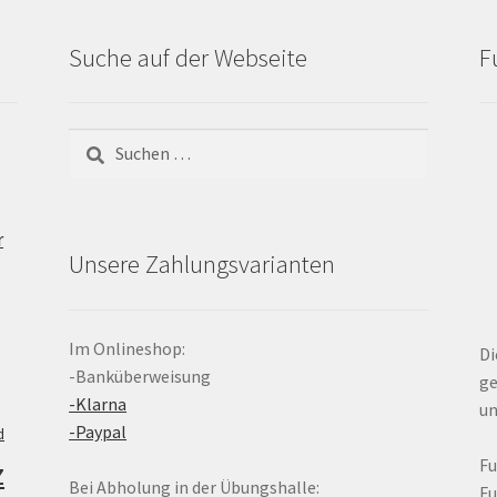
Suche auf der Webseite
F
Suchen
nach:
r
Unsere Zahlungsvarianten
Im Onlineshop:
Di
-Banküberweisung
ge
-Klarna
un
-Paypal
d
z
F
Bei Abholung in der Übungshalle:
F