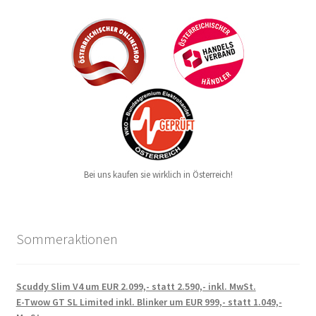
Bei uns kaufen sie wirklich in Österreich!
Sommeraktionen
Scuddy Slim V4 um EUR 2.099,- statt 2.590,- inkl. MwSt.
E-Twow GT SL Limited inkl. Blinker um EUR 999,- statt 1.049,-