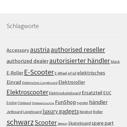
Schlagworte
authorised reseller
austria
Accessory
autorisierter händler
authorized dealer
black
E-Scooter
elektrisches
E-Roller
eFoil
E-Wheel
Einrad
Elektroroller
Elektrisches Longboard
Elektroscooter
Ersatzteil
EUC
Elektroskateboard
FunShop
händler
Evolve
Fliteboard
hydrofoil
fliteboard austria
luxury gadgets
Jetboard
Longboard
Roller
Ninebot
schwarz
Scooter
spare part
Skateboard
Segway