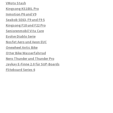
VMoto Stash
Kingsong KS18XL Pro
Inmotion P6 und V9
Seabob SE63, F9 und F9 S
Kingsong F18 und F22 Pro
Seniorenmobil Vita Care
Evolve Diablo Serie
Nosfet Aero und Aeon EUC
Onewheel Antic Bike
Otter Bike Wasserfahrrad
Nero Thunder und Thunder Pro
Jaykay E-Finne 2.0 für SUP-Boards
Fliteboard Series 6