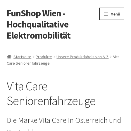
FunShop Wien -
Zur
Zum
Menü
Navigation
Inhalt
Hochqualitative
springen
springen
Elektromobilität
Unterm
Zum Onlineshop
öffnen
Startseite
Produkte
Unsere Produktlabels von A-Z
Vita
Unterm
Care Seniorenfahrzeuge
Informationen zur Rechtslage in Österreich
öffnen
Unterm
Vorsicht Internetbetrug
Vita Care
öffnen
Unterm
Über FunShop
Seniorenfahrzeuge
öffnen
Impressum
Die Marke Vita Care in Österreich und
Zum Onlineshop in der Web Version