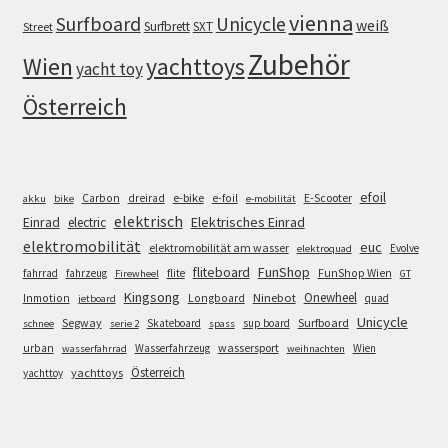
vienna
Surfboard
Unicycle
weiß
Surfbrett
SXT
Street
Zubehör
Wien
yachttoys
yacht toy
Österreich
efoil
e-bike
E-Scooter
Carbon
dreirad
e-foil
akku
bike
e-mobilität
elektrisch
Einrad
Elektrisches Einrad
electric
elektromobilität
euc
elektromobilität am wasser
Evolve
elektroquad
FunShop
fliteboard
fahrrad
fahrzeug
flite
FunShop Wien
Firewheel
GT
Kingsong
Onewheel
Ninebot
Inmotion
Longboard
quad
jetboard
Unicycle
Segway
Surfboard
Skateboard
sup board
schnee
serie 2
spass
wassersport
urban
Wasserfahrzeug
Wien
wasserfahrrad
weihnachten
Österreich
yachttoys
yachttoy