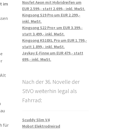
Nosfet Aeon mit Hybridreifen um
t im
EUR 2.599,- statt 2.699,- inkl. MwSt.
Kingsong S19 Pro um EUR 2.299,-
ssen
inkl. MwSt.
Kingsong S22 Pro+ um EUR 3.399,-
statt 3.499,- inkl. MwSt.
Kingsong KS18XL Pro um EUR 1.799,-
statt 1.899,- inkl. MwSt.
Jaykay E-Finne um EUR 479,- statt
ne
699,- inkl. MwSt.
er
Alt
Nach der 36. Novelle der
StVO weiterhin legal als
Fahrrad:
m
nau
Scuddy Slim V4
h für
Mobot Elektrodreirad