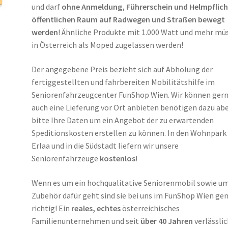
und darf
ohne Anmeldung, Führerschein und Helmpflich
öffentlichen Raum auf Radwegen und Straßen bewegt
werden
! Ähnliche Produkte mit 1.000 Watt und mehr mü
in Österreich als Moped zugelassen werden!
Der angegebene Preis bezieht sich auf Abholung der
fertiggestellten und fahrbereiten Mobilitätshilfe im
Seniorenfahrzeugcenter FunShop Wien. Wir können ger
auch eine Lieferung vor Ort anbieten benötigen dazu ab
bitte Ihre Daten um ein Angebot der zu erwartenden
Speditionskosten erstellen zu können. In den Wohnpark 
Erlaa und in die Südstadt liefern wir unsere
Seniorenfahrzeuge
kostenlos
!
Wenn es um ein hochqualitative Seniorenmobil sowie u
Zubehör dafür geht sind sie bei uns im FunShop Wien ge
richtig! Ein
reales, echtes
österreichisches
Familienunternehmen und seit
über 40 Jahren
verlässlic