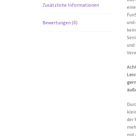
Zusätzliche Informationen
eine
FunS
und 
Bewertungen (0)
kein
Seni
und 
Verw
Acht
Lei
gern
äuß
Durc
klei
der 
mehr
mit 