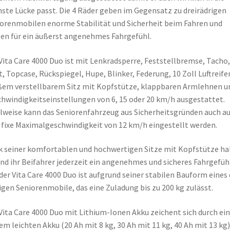
nste Lücke passt. Die 4 Räder geben im Gegensatz zu dreirädrigen
orenmobilen enorme Stabilität und Sicherheit beim Fahren und
en für ein äußerst angenehmes Fahrgefühl.
Vita Care 4000 Duo ist mit Lenkradsperre, Feststellbremse, Tacho,
t, Topcase, Rückspiegel, Hupe, Blinker, Federung, 10 Zoll Luftreife
em verstellbarem Sitz mit Kopfstütze, klappbaren Armlehnen u
hwindigkeitseinstellungen von 6, 15 oder 20 km/h ausgestattet.
weise kann das Seniorenfahrzeug aus Sicherheitsgründen auch au
 fixe Maximalgeschwindigkeit von 12 km/h eingestellt werden.
 seiner komfortablen und hochwertigen Sitze mit Kopfstütze h
und ihr Beifahrer jederzeit ein angenehmes und sicheres Fahrgefüh
der Vita Care 4000 Duo ist aufgrund seiner stabilen Bauform eines 
gen Seniorenmobile, das eine Zuladung bis zu 200 kg zulässt.
Vita Care 4000 Duo mit Lithium-Ionen Akku zeichent sich durch ei
em leichten Akku (20 Ah mit 8 kg, 30 Ah mit 11 kg, 40 Ah mit 13 kg)