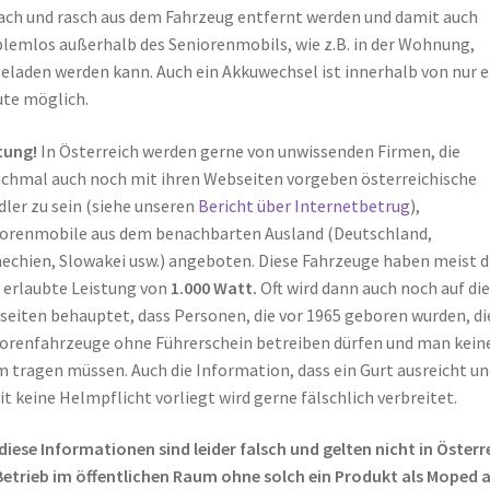
ach und rasch aus dem Fahrzeug entfernt werden und damit auch
lemlos außerhalb des Seniorenmobils, wie z.B. in der Wohnung,
eladen werden kann. Auch ein Akkuwechsel ist innerhalb von nur e
te möglich.
tung!
In Österreich werden gerne von unwissenden Firmen, die
hmal auch noch mit ihren Webseiten vorgeben österreichische
ler zu sein (siehe unseren
Bericht über Internetbetrug
),
orenmobile aus dem benachbarten Ausland (Deutschland,
echien, Slowakei usw.) angeboten. Diese Fahrzeuge haben meist d
 erlaubte Leistung von
1.000 Watt.
Oft wird dann auch noch auf di
eiten behauptet, dass Personen, die vor 1965 geboren wurden, di
orenfahrzeuge ohne Führerschein betreiben dürfen und man kein
 tragen müssen. Auch die Information, dass ein Gurt ausreicht un
t keine Helmpflicht vorliegt wird gerne fälschlich verbreitet.
 diese Informationen sind leider falsch und gelten nicht in Österr
Betrieb im öffentlichen Raum ohne solch ein Produkt als Moped 