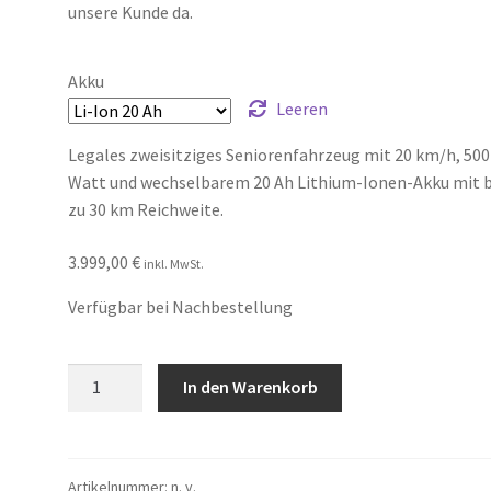
unsere Kunde da.
Akku
Leeren
Legales zweisitziges Seniorenfahrzeug mit 20 km/h, 500
Watt und wechselbarem 20 Ah Lithium-Ionen-Akku mit b
zu 30 km Reichweite.
3.999,00
€
inkl. MwSt.
Verfügbar bei Nachbestellung
Elektromobil
In den Warenkorb
4-
Rad
Vita
Care
Artikelnummer:
n. v.