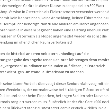
s der wenigen Geräte in dieser Klasse in der speziellen 500 Watt
hop-Version in Österreich als Elektroscooter verwendet werden d
damit kein Kennzeichen, keine Anmeldung, keinen Führerschein u
e Helmpflicht benötigt. Nahzu alle anderen am Markt angeboten
orenmobile in diesem Segment haben eine Leistung über 600 Wat
müssen in Österreich als Moped angemeldet werden da sonst die
endung im öffentlichen Raum verboten ist!
en sie bitte bei anderen Anbietern unbedingt auf die
stungsangabe des angebotenen Seniorenfahrzeuges denn es wir
e „vergessen“ Kundinnen und Kunden auf diesen, in Österreich
erst wichtigen Umstand, aufmerksam zu machen.
h seine klaren Vorteile überzeugt dieser Seniorenfahrzeug mit e
nen Wendekreis, der normalerweise bei 4-rädrigen E-Scooter oft n
Fall ist und daher beim Einparken, bei engen Stellen oder Kurven n
mals rangiert werden muss. Zusätzlich ist der Vita Care 4000 noc
einem Rückwärtsgang ausgestattet damit er auch wirklich in die