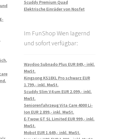
Scuddy Premium Quad
 und
Elektrische Einräder von Nosfet
E-
Im FunShop Wien lagernd
,
und sofort verfügbar:
ich
,
Waydoo Subnado Plus EUR 849,- inkl.
MwSt.
care
Kingsong KS18XL Pro schwarz EUR
and
,
1.799,- inkl. MwSt.
Scuddy Slim V4 um EUR 2.099,- inkl.
MwSt.
Seniorenfahrzeug Vita Care 4000 Li-
Ion EUR 2.899,- inkl. MwSt.
E-Twow GT SL Limited EUR 999,- inkl.
MwSt.
Mobot EUR 1.649,- inkl. MwSt.
als