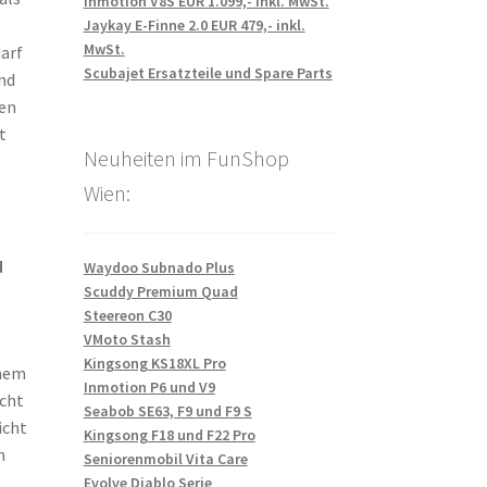
Inmotion V8S EUR 1.099,- inkl. MwSt.
Jaykay E-Finne 2.0 EUR 479,- inkl.
MwSt.
arf
Scubajet Ersatzteile und Spare Parts
nd
en
t
Neuheiten im FunShop
Wien:
d
Waydoo Subnado Plus
Scuddy Premium Quad
Steereon C30
VMoto Stash
Kingsong KS18XL Pro
inem
Inmotion P6 und V9
icht
Seabob SE63, F9 und F9 S
icht
Kingsong F18 und F22 Pro
h
Seniorenmobil Vita Care
Evolve Diablo Serie