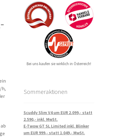
-
Bei uns kaufen sie wirklich in Österreich!
ein
/h,
Sommeraktionen
der
Scuddy Slim V4 um EUR 2.099,- statt
2.590,- inkl. MwSt.
 ab
E-Twow GT SL Limited inkl. Blinker
um EUR 999,- statt 1.049,- MwSt.
uge