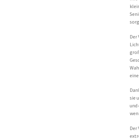
klei
Seni
sorg
Der 
Lich
groß
Gesc
Wahl
eine
Dank
sie 
und 
weni
Der 
extr