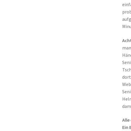
einf
prob
aufg
Minu
Ach
manc
Händ
Seni
Tsch
dort
Webs
Seni
Helm
dami
Alle
Ein 