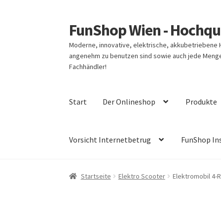
FunShop Wien - Hochqua
Zur
Zum
Navigation
Inhalt
Moderne, innovative, elektrische, akkubetriebene
springen
springen
angenehm zu benutzen sind sowie auch jede Menge 
Fachhändler!
Start
Der Onlineshop
Produkte
Vorsicht Internetbetrug
FunShop In
Startseite
Elektro Scooter
Elektromobil 4-R