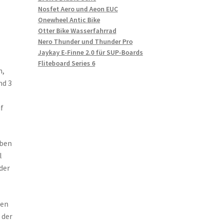
Nosfet Aero und Aeon EUC
Onewheel Antic Bike
Otter Bike Wasserfahrrad
Nero Thunder und Thunder Pro
Jaykay E-Finne 2.0 für SUP-Boards
Fliteboard Series 6
n,
nd 3
f
aben
l
der
nen
 der