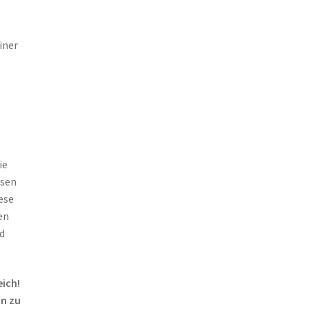
iner
ie
esen
ese
en
d
eich!
an zu