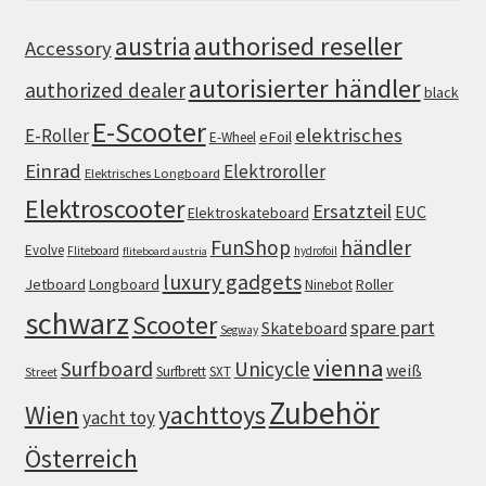
authorised reseller
austria
Accessory
autorisierter händler
authorized dealer
black
E-Scooter
elektrisches
E-Roller
eFoil
E-Wheel
Einrad
Elektroroller
Elektrisches Longboard
Elektroscooter
Ersatzteil
EUC
Elektroskateboard
FunShop
händler
Evolve
Fliteboard
hydrofoil
fliteboard austria
luxury gadgets
Jetboard
Longboard
Roller
Ninebot
schwarz
Scooter
spare part
Skateboard
Segway
vienna
Surfboard
Unicycle
weiß
Surfbrett
SXT
Street
Zubehör
Wien
yachttoys
yacht toy
Österreich