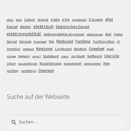
efoil
e-bike
E-Scooter
Carbon
dreirad
e-foil
akku
bike
e-mobilität
elektrisch
Einrad
Elektrisches Einrad
electric
elektromobilität
euc
elektromobilität am wasser
Evolve
elektroquad
FunShop
fliteboard
fahrrad
fahrzeug
flite
FunShop Wien
Firewheel
GT
Kingsong
Onewheel
Ninebot
Inmotion
Longboard
quad
jetboard
Unicycle
Segway
Surfboard
Skateboard
sup board
schnee
serie 2
spass
wassersport
urban
Wasserfahrzeug
Wien
wasserfahrrad
weihnachten
Österreich
yachttoys
yachttoy
Suche auf der Webseite
Suchen
nach: