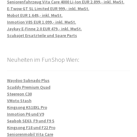
Seniorenfahrzeug Vita Care 4000 Li-Ion EUR 2.899,- inkl. MwSt.
E-Twow GT SL Limited EUR 999,- inkl. MwSt.
Mobot EUR 1.649,- inkl. MwSt.
Inmotion V8S EUR 1.099,- inkl. MwSt.
Jaykay E-Finne 2.0 EUR 479,- inkl. MwSt.
Scubajet Ersatzteile und Spare Parts
Neuheiten im FunShop Wien:
Waydoo Subnado Plus
Scuddy Premium Quad
Steereon C30
VMoto Stash
Kingsong KS18XL Pro
Inmotion P6 und V9
Seabob SE63, F9 und F9 S
Kingsong F18 und F22 Pro
Seniorenmobil Vita Care