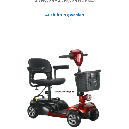
2.399,00
€
–
2.599,00
€
inkl. MwSt.
Ausführung wählen