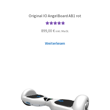
Original IO AngelBoard AB1 rot
Bewertet mit
899,00
€
inkl. MwSt.
5.00
von 5
Weiterlesen