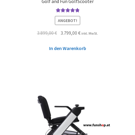
Golf and Fun GolfScooter
Bewertet mit
ANGEBOT!
5.00
von 5
3.899,00
€
3.799,00
€
inkl. MwSt.
In den Warenkorb