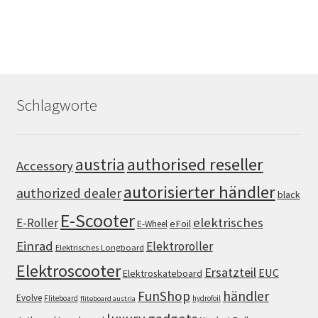
Schlagworte
authorised reseller
austria
Accessory
autorisierter händler
authorized dealer
black
E-Scooter
elektrisches
E-Roller
eFoil
E-Wheel
Einrad
Elektroroller
Elektrisches Longboard
Elektroscooter
Ersatzteil
EUC
Elektroskateboard
FunShop
händler
Evolve
Fliteboard
hydrofoil
fliteboard austria