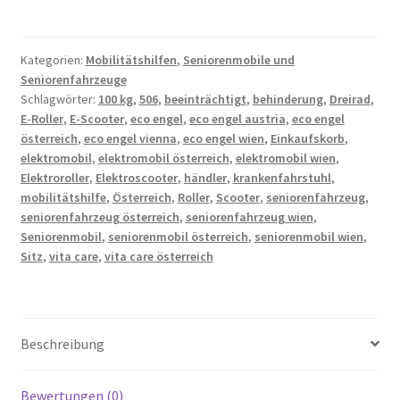
Rad
Eco
Engel
Kategorien:
Mobilitätshilfen
,
Seniorenmobile und
Seniorenfahrzeuge
506
Schlagwörter:
100 kg
,
506
,
beeinträchtigt
,
behinderung
,
Dreirad
,
Menge
E-Roller
,
E-Scooter
,
eco engel
,
eco engel austria
,
eco engel
österreich
,
eco engel vienna
,
eco engel wien
,
Einkaufskorb
,
elektromobil
,
elektromobil österreich
,
elektromobil wien
,
Elektroroller
,
Elektroscooter
,
händler
,
krankenfahrstuhl
,
mobilitätshilfe
,
Österreich
,
Roller
,
Scooter
,
seniorenfahrzeug
,
seniorenfahrzeug österreich
,
seniorenfahrzeug wien
,
Seniorenmobil
,
seniorenmobil österreich
,
seniorenmobil wien
,
Sitz
,
vita care
,
vita care österreich
Beschreibung
Bewertungen (0)