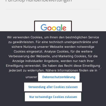
Wir verwenden Cookies, um ihnen den bestmöglichen Service
zu gewährleisten. Für eine technisch uneingeschränkte und
sichere Nutzung unserer Webseite werden notwendige
Cookies eingesetzt. Analyse Cookies, für die weitere
Verbesserung der Webseite, und Marketing Cookies, für die
Anzeige individueller Angebote, werden nur nach Ihrer
Die aktuellen, echten und sicher nicht gekauften
Einwilligung verwendet. Sie haben das Recht diese Einwilligung
Bewertungen unserer Kundinnen und Kunden auf die wir
jederzeit zu widerrufen. Nähere Informationen finden sie in
sehr stolz sind:
unserer
Datenschutzerklärung
.
FunShop
Google Bewertung: 4,8 von 5,0
Verwendung aller Cookies zulassen
FunShop
Facebook Bewertung: 5,0 von 5,0
0
Nur notwendige Cookies zulassen
FunShop
Herold Bewertung: 5,0 von 5,0
Suche
Suche
FunShop
Trustpilot Bewertung: 4,4 von 5,0