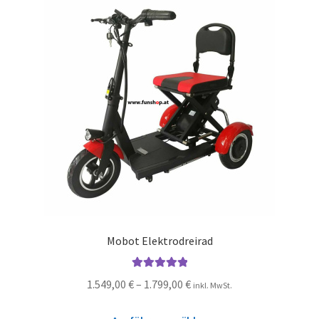
Mobot Elektrodreirad
Bewertet mit
1.549,00
€
–
1.799,00
€
inkl. MwSt.
5.00
von 5