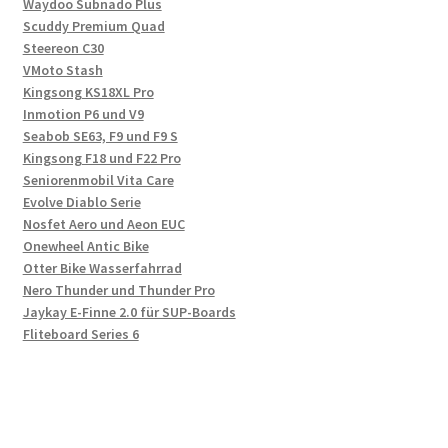
Waydoo Subnado Plus
Scuddy Premium Quad
Steereon C30
VMoto Stash
Kingsong KS18XL Pro
Inmotion P6 und V9
Seabob SE63, F9 und F9 S
Kingsong F18 und F22 Pro
Seniorenmobil Vita Care
Evolve Diablo Serie
Nosfet Aero und Aeon EUC
Onewheel Antic Bike
Otter Bike Wasserfahrrad
Nero Thunder und Thunder Pro
Jaykay E-Finne 2.0 für SUP-Boards
Fliteboard Series 6