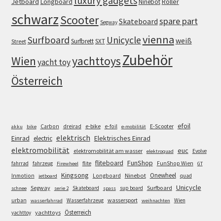
luxury gadgets
Jetboard
Longboard
Roller
Ninebot
schwarz
Scooter
spare part
Skateboard
Segway
vienna
Surfboard
Unicycle
weiß
Surfbrett
SXT
Street
Zubehör
Wien
yachttoys
yacht toy
Österreich
efoil
e-bike
E-Scooter
Carbon
dreirad
e-foil
akku
bike
e-mobilität
elektrisch
Einrad
Elektrisches Einrad
electric
elektromobilität
euc
elektromobilität am wasser
Evolve
elektroquad
FunShop
fliteboard
fahrrad
fahrzeug
flite
FunShop Wien
Firewheel
GT
Kingsong
Onewheel
Ninebot
Inmotion
Longboard
quad
jetboard
Unicycle
Segway
Surfboard
Skateboard
sup board
schnee
serie 2
spass
wassersport
urban
Wasserfahrzeug
Wien
wasserfahrrad
weihnachten
Österreich
yachttoys
yachttoy