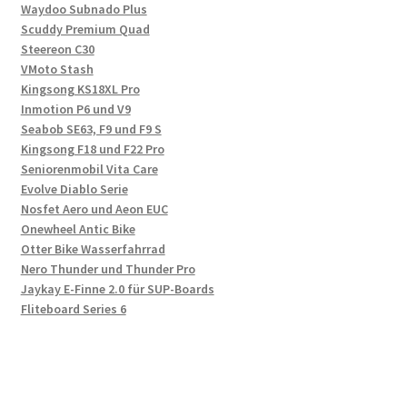
Waydoo Subnado Plus
Scuddy Premium Quad
Steereon C30
VMoto Stash
Kingsong KS18XL Pro
Inmotion P6 und V9
Seabob SE63, F9 und F9 S
Kingsong F18 und F22 Pro
Seniorenmobil Vita Care
Evolve Diablo Serie
Nosfet Aero und Aeon EUC
Onewheel Antic Bike
Otter Bike Wasserfahrrad
Nero Thunder und Thunder Pro
Jaykay E-Finne 2.0 für SUP-Boards
Fliteboard Series 6