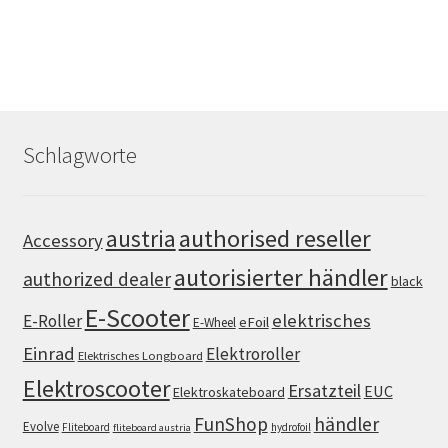
Schlagworte
authorised reseller
austria
Accessory
autorisierter händler
authorized dealer
black
E-Scooter
elektrisches
E-Roller
eFoil
E-Wheel
Einrad
Elektroroller
Elektrisches Longboard
Elektroscooter
Ersatzteil
EUC
Elektroskateboard
FunShop
händler
Evolve
Fliteboard
hydrofoil
fliteboard austria