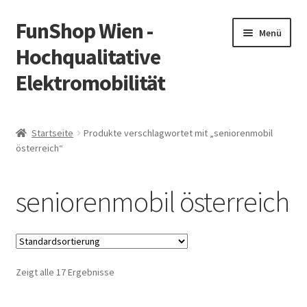
FunShop Wien -
Zur
Zum
Menü
Navigation
Inhalt
Hochqualitative
springen
springen
Elektromobilität
Unterm
Zum Onlineshop
öffnen
Startseite
Produkte verschlagwortet mit „seniorenmobil
Unterm
österreich“
Informationen zur Rechtslage in Österreich
öffnen
Unterm
Vorsicht Internetbetrug
seniorenmobil österreich
öffnen
Unterm
Über FunShop
öffnen
Impressum
Zeigt alle 17 Ergebnisse
Zum Onlineshop in der Web Version