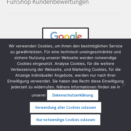
FunShop Kundenbewertungen
Wir verwenden Cookies, um ihnen den bestmöglichen Service
zu gewährleisten. Für eine technisch uneingeschränkte und
sichere Nutzung unserer Webseite werden notwendige
Cookies eingesetzt. Analyse Cookies, für die weitere
Verbesserung der Webseite, und Marketing Cookies, für die
Anzeige individueller Angebote, werden nur nach Ihrer
Die aktuellen, echten und sicher nicht gekauften
Einwilligung verwendet. Sie haben das Recht diese Einwilligung
Bewertungen unserer Kundinnen und Kunden auf die wir
jederzeit zu widerrufen. Nähere Informationen finden sie in
sehr stolz sind:
unserer
Datenschutzerklärung
.
Verwendung aller Cookies zulassen
FunShop
Google Bewertung: 4,8 von 5,0
FunShop
Facebook Bewertung: 5,0 von 5,0
0
Nur notwendige Cookies zulassen
FunShop
Herold Bewertung: 5,0 von 5,0
Suche
Suche
FunShop
Trustpilot Bewertung: 4,4 von 5,0