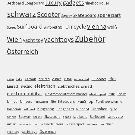
luxury gadgets
Jetboard
Longboard
Roller
Ninebot
schwarz
Scooter
spare part
Skateboard
Segway
vienna
Surfboard
Unicycle
weiß
Surfbrett
SXT
Street
Zubehör
Wien
yachttoys
yacht toy
Österreich
efoil
e-bike
E-Scooter
Carbon
dreirad
e-foil
akku
bike
e-mobilität
elektrisch
Einrad
Elektrisches Einrad
electric
elektromobilität
euc
elektromobilität am wasser
Evolve
elektroquad
FunShop
fliteboard
fahrrad
fahrzeug
flite
FunShop Wien
Firewheel
GT
Kingsong
Onewheel
Ninebot
Inmotion
Longboard
quad
jetboard
Unicycle
Segway
Surfboard
Skateboard
sup board
schnee
serie 2
spass
wassersport
urban
Wasserfahrzeug
Wien
wasserfahrrad
weihnachten
Österreich
yachttoys
yachttoy