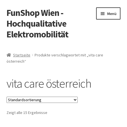
FunShop Wien -
Zur
Zum
Menü
Navigation
Inhalt
Hochqualitative
springen
springen
Elektromobilität
Unterm
Zum Onlineshop
öffnen
Startseite
Produkte verschlagwortet mit „vita care
Unterm
österreich“
Informationen zur Rechtslage in Österreich
öffnen
Unterm
Vorsicht Internetbetrug
vita care österreich
öffnen
Unterm
Über FunShop
öffnen
Impressum
Zeigt alle 15 Ergebnisse
Zum Onlineshop in der Web Version