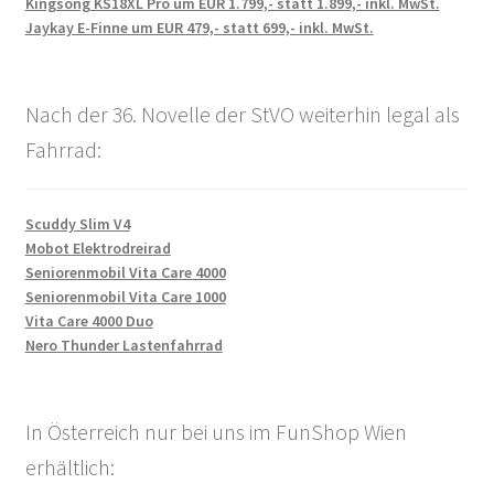
Kingsong KS18XL Pro um EUR 1.799,- statt 1.899,- inkl. MwSt.
Jaykay E-Finne um EUR 479,- statt 699,- inkl. MwSt.
Nach der 36. Novelle der StVO weiterhin legal als
Fahrrad:
Scuddy Slim V4
Mobot Elektrodreirad
Seniorenmobil Vita Care 4000
Seniorenmobil Vita Care 1000
Vita Care 4000 Duo
Nero Thunder Lastenfahrrad
In Österreich nur bei uns im FunShop Wien
erhältlich: