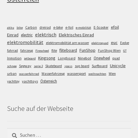
efoil
e-bike
E-Scooter
Carbon
dreirad
e-foil
akku
bike
e-mobilität
elektrisch
Einrad
Elektrisches Einrad
electric
elektromobilität
euc
elektromobilität am wasser
Evolve
elektroquad
FunShop
fliteboard
fahrrad
fahrzeug
flite
FunShop Wien
Firewheel
GT
Kingsong
Onewheel
Ninebot
Inmotion
Longboard
quad
jetboard
Unicycle
Segway
Surfboard
Skateboard
sup board
schnee
serie 2
spass
wassersport
urban
Wasserfahrzeug
Wien
wasserfahrrad
weihnachten
Österreich
yachttoys
yachttoy
Suche auf der Webseite
Suchen