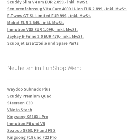
Scuddy Slim V4 um EUR 2.099,- inkl. MwSt.
Seniorenfahrzeug Vita Care 4000 Li-Ion EUR 2.899,- inkl. MwSt.
E-Twow GT SL Limited EUR 999,- inkl. MwSt.
Mobot EUR 1.649,- inkl. MwSt.
Inmotion V8S EUR 1.099,- inkl. MwSt.
Jaykay E-Finne 2.0 EUR 479,- inkl. MwSt.
Scubajet Ersatzteile und Spare Parts
Neuheiten im FunShop Wien:
Waydoo Subnado Plus
Scuddy Premium Quad
Steereon C30
VMoto Stash
Kingsong KS18XL Pro
Inmotion P6 und V9
Seabob SE63, F9 und F9 S
Kingsong F18 und F22 Pro