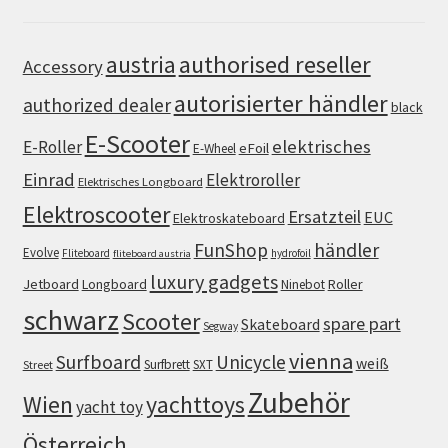
authorised reseller
austria
Accessory
autorisierter händler
authorized dealer
black
E-Scooter
elektrisches
E-Roller
eFoil
E-Wheel
Einrad
Elektroroller
Elektrisches Longboard
Elektroscooter
Ersatzteil
EUC
Elektroskateboard
FunShop
händler
Evolve
Fliteboard
hydrofoil
fliteboard austria
luxury gadgets
Jetboard
Longboard
Roller
Ninebot
schwarz
Scooter
spare part
Skateboard
Segway
vienna
Surfboard
Unicycle
weiß
Surfbrett
SXT
Street
Zubehör
Wien
yachttoys
yacht toy
Österreich