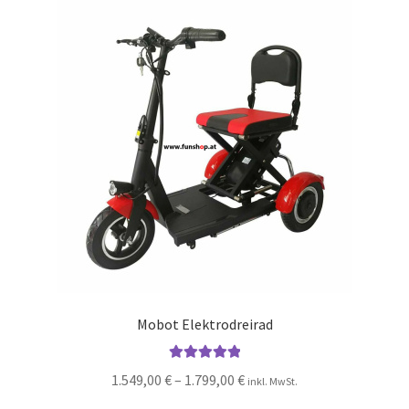
Mobot Elektrodreirad
Bewertet mit
1.549,00
€
–
1.799,00
€
inkl. MwSt.
5.00
von 5