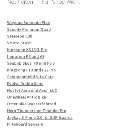
Neuheiten im FunShop Wien:
Waydoo Subnado Plus
Scuddy Premium Quad
Steereon C30
VMoto Stash
Kingsong KS18XL Pro
Inmotion P6 und V9
Seabob SE63, F9 und F9 S
Kingsong F18 und F22 Pro
Seniorenmobil Vita Care
Evolve Diablo Serie
Nosfet Aero und Aeon EUC
Onewheel Antic Bike
Otter Bike Wasserfahrrad
Nero Thunder und Thunder Pro
Jaykay E-Finne 2.0 für SUP-Boards
Fliteboard Series 6