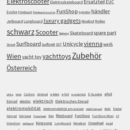
Elektroscooter
Ersatzteil
EUC
Elektroskateboard
FunShop
händler
Evolve
Fliteboard
hydrofoil
fliteboard austria
luxury gadgets
Jetboard
Longboard
Roller
Ninebot
schwarz
Scooter
spare part
Skateboard
Segway
vienna
Surfboard
Unicycle
weiß
Surfbrett
SXT
Street
Zubehör
Wien
yachttoys
yacht toy
Österreich
efoil
e-bike
E-Scooter
Carbon
dreirad
e-foil
akku
bike
e-mobilität
elektrisch
Einrad
Elektrisches Einrad
electric
elektromobilität
euc
elektromobilität am wasser
Evolve
elektroquad
FunShop
fliteboard
fahrrad
fahrzeug
flite
FunShop Wien
Firewheel
GT
Kingsong
Onewheel
Ninebot
Inmotion
Longboard
quad
jetboard