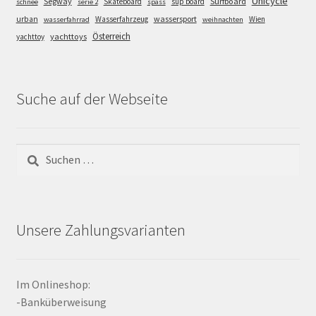
Unicycle
Segway
Surfboard
Skateboard
sup board
schnee
serie 2
spass
wassersport
urban
Wasserfahrzeug
Wien
wasserfahrrad
weihnachten
Österreich
yachttoys
yachttoy
Suche auf der Webseite
Suchen
nach:
Unsere Zahlungsvarianten
Im Onlineshop:
-Banküberweisung